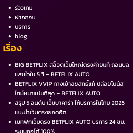
รีวิวเกม
ฝากถอน
บริการ
blog
เรื่อง
BIG BETFLIX สล็อตเว็บใหญ่ตรงค่ายแท้ ถอนบิล
แสนไวใน 5 วิ – BETFLIX AUTO
BETFLIX VVIP ทางเข้าลิขสิทธิ์แท้ ปล่อยโบนัส
ไทม์หนาแน่นที่สุด – BETFLIX AUTO
สรุป 5 อันดับ เว็บบาคาร่า ให้บริการในไทย 2026
แนะนำเว็บตรงยอดฮิต
เบทฟิกเว็บตรง BETFLIX AUTO บริการ 24 ชม.
ระบบออโต้ 100%