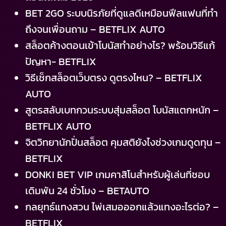
BET 2GO ระบบนิรภัยที่ดูแลดีเหมือนฟีลแฟนที่ทำ
ถึงจนเพื่อนถาม – BETFLIX AUTO
สล็อตค้างตอนเข้าโบนัสทำอย่างไร? พร้อมวิธีแก้
ปัญหา- BETFLIX
วิธีเช็กสล็อตเว็บตรง ดูตรงไหน? – BETFLIX
AUTO
สูตรสลับเบทกวนระบบสุ่มสล็อต โบนัสแตกหนัก –
BETFLIX AUTO
จิตวิทยานักปั่นสล็อต คุมสติยังไงช่วงเกมดูดทุน –
BETFLIX
DONKI BET VIP เกมคาสิโนสำหรับผู้เล่นที่ชอบ
เดิมพัน 24 ชั่วโมง – BETAUTO
กลยุทธ์แทงสวน ไพ่เสมอออกแล้วแทงอะไรต่อ? –
BETFLIX