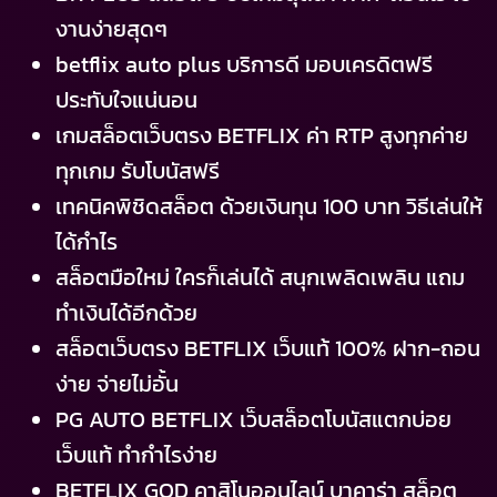
งานง่ายสุดๆ
betflix auto plus บริการดี มอบเครดิตฟรี
ประทับใจแน่นอน
เกมสล็อตเว็บตรง BETFLIX ค่า RTP สูงทุกค่าย
ทุกเกม รับโบนัสฟรี
เทคนิคพิชิดสล็อต ด้วยเงินทุน 100 บาท วิธีเล่นให้
ได้กำไร
สล็อตมือใหม่ ใครก็เล่นได้ สนุกเพลิดเพลิน แถม
ทำเงินได้อีกด้วย
สล็อตเว็บตรง BETFLIX เว็บแท้ 100% ฝาก-ถอน
ง่าย จ่ายไม่อั้น
PG AUTO BETFLIX เว็บสล็อตโบนัสแตกบ่อย
เว็บแท้ ทำกำไรง่าย
BETFLIX GOD คาสิโนออนไลน์ บาคาร่า สล็อต