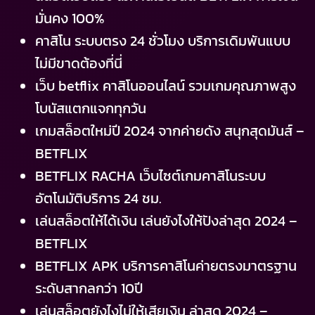
มั่นคง 100%
คาสิโน ระบบตรง 24 ชั่วโมง บริการเดิมพันแบบ
ไม่มีขาดต้องที่นี่
เว็บ betflix คาสิโนออนไลน์ รวมเกมคุณภาพสูง
โบนัสแตกแจกทุกวัน
เกมสล็อตใหม่ปี 2024 จากค่ายดัง สนุกสุดมันส์ –
BETFLIX
BETFLIX RACHA เว็บไซต์เกมคาสิโนระบบ
อัตโนมัติบริการ 24 ชม.
เล่นสล็อตให้ได้เงิน เล่นยังไงให้ปังล่าสุด 2024 –
BETFLIX
BETFLIX APK บริการคาสิโนค่ายตรงมาตรฐาน
ระดับสากลกว่า 10ปี
เล่นสล็อตยังไงไม่ให้เสียเงิน ล่าสุด 2024 –