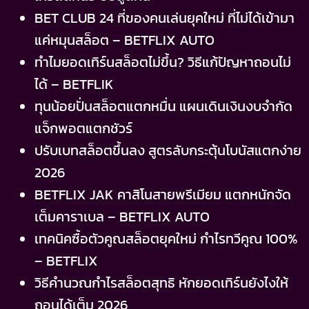
BET CLUB 24 ที่ของคนเล่นยุคใหม่ ที่ไม่ได้เข้ามา
แค่หมุนสล็อต – BETFLIX AUTO
ทำไมยอดเทิร์นสล็อตไม่ขึ้น? วิธีแก้ปัญหาถอนไม่
ได้ – BETFLIK
ทุนน้อยปั่นสล็อตแตกหมื่น แผนเดินเงินงบจำกัด
แจ็กพอตแตกชัวร์
ปรับเบทสล็อตขึ้นลง สูตรลับกระตุ้นโบนัสแตกง่าย
2026
BETFLIX JAK คาสิโนสายพรีเมียม แตกหนักจัด
เต็มคาราเบล – BETFLIX AUTO
เทคนิคซื้อตัวคูณสล็อตยุคใหม่ กำไรทวีคูณ 100%
– BETFLIX
วิธีคำนวณกำไรสล็อตสุทธิ หักยอดเทิร์นยังไงให้
ถอนได้เต็ม 2026