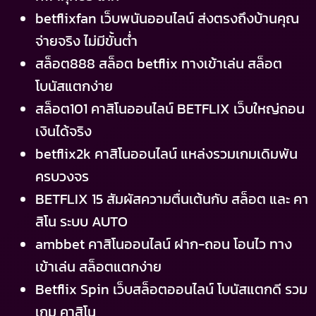
betflixfan เว็บพนันออนไลน์ ส่งตรงถึงบ้านคุณ
จ่ายจริง ไม่มีขั้นต่ำ
สล็อต888 สล็อต betflix ทางเข้าเล่น สล็อต
โบนัสแตกง่าย
สล็อต101 คาสิโนออนไลน์ BETFLIX เว็บใหญ่ถอน
เงินได้จริง
betflix2k คาสิโนออนไลน์ แหล่งรวมเกมเดิมพัน
ครบวงจร
BETFLIX 15 สัมผัสความตื่นเต้นกับ สล็อต และ คา
สิโน ระบบ AUTO
ambbet คาสิโนออนไลน์ ฝาก-ถอน โอนไว ทาง
เข้าเล่น สล็อตแตกง่าย
Betflix Spin เว็บสล็อตออนไลน์ โบนัสแตกดี รวม
เกม คาสิโน