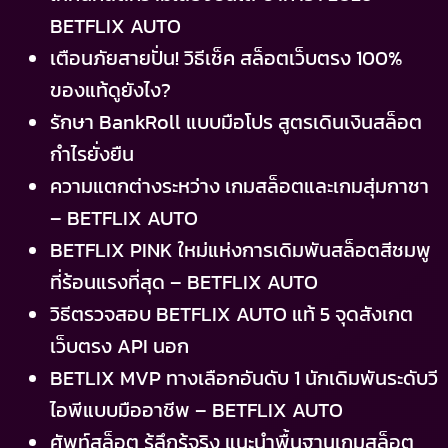
BETFLIX AUTO
เตือนภัยสายปั่น! วิธีเช็ค สล็อตเว็บตรง 100%
ของแท้ดูยังไง?
รักษา BankRoll แบบมือโปร สูตรเดินเงินสล็อต
กำไรยั่งยืน
ความแตกต่างระหว่าง เกมสล็อตและเกมสุ่มกาชา
– BETFLIX AUTO
BETFLIX PINK ใหม่แห่งการเดิมพันสล็อตสีชมพู
ที่ร้อนแรงที่สุด – BETFLIX AUTO
วิธีตรวจสอบ BETFLIX AUTO แท้ 5 จุดสังเกต
เว็บตรง API นอก
BETLIX MVP ทางเลือกอันดับ 1 นักเดิมพันระดับวี
ไอพีแบบมืออาชีพ – BETFLIX AUTO
ศัพท์สล็อต รู้ลึกรู้จริง แนะนำพื้นฐานเกมสล็อต