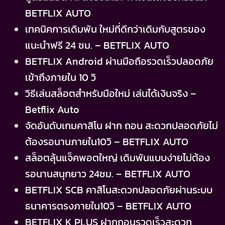
BETFLIX AUTO
เทคนิคการเดิมพัน ใหม่ที่ดีกว่าเดิมกับสูตรของ
แนะนำฟรี 24 ชม. – BETFLIX AUTO
BETFLIX Android ผ่านมือถือรวดเร็วปลอดภัย
เข้าถึงภายใน 10 วิ
วิธีเล่นสล็อตสำหรับมือใหม่ เล่นได้เงินจริง –
Betflix Auto
จัดอันดับเกมคาสิโน ฝาก ถอน สะดวกปลอดภัยไม่
ต้องรอนานภายใน10วิ – BETFLIX AUTO
สล็อตลุ้นแจ็คพอตใหญ่ เดิมพันแบบง่ายไม่ต้อง
รอนานสนุกยาว 24ชม. – BETFLIX AUTO
BETFLIX SCB คาสิโนสะดวกปลอดภัยผ่านระบบ
ธนาคารตรงภายใน10วิ – BETFLIX AUTO
BETFLIX K PLUS ฝากถอนรวดเร็วสะดวก