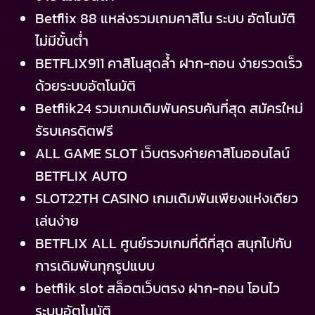
Betflix 88 แหล่งรวมเกมคาสิโน ระบบ อัตโนมัติ
ไม่มีขั้นต่ำ
BETFLIX911 คาสิโนสุดล้ำ ฝาก-ถอน ง่ายรวดเร็ว
ด้วยระบบอัตโนมัติ
Betflik24 รวมเกมเดิมพันครบคันที่สุด สมัครใหม่
รัรบเครดิตฟรี
ALL GAME SLOT เว็บตรงค่ายคาสิโนออนไลน์
BETFLIX AUTO
SLOT22TH CASINO เกมเดิมพันเพียงแห่งเดียว
เล่นง่าย
BETFLIX ALL ศูนย์รวมเกมที่ดีที่สุด สนุกไปกับ
การเดิมพันทุกรูปแบบ
betflik slot สล็อตเว็บตรง ฝาก-ถอน โอนไว
ระบบอัตโนมัติ