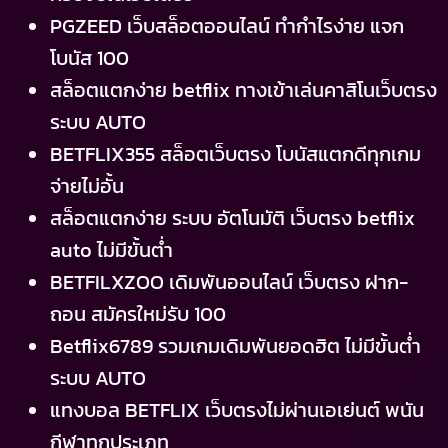
PGZEED เว็บสล็อตออนไลน์ ทำกำไรง่าย แจก
โบนัส 100
สล็อตแตกง่าย betflix ทางเข้าเล่นคาสิโนเว็บตรง
ระบบ AUTO
BETFLIX355 สล็อตเว็บตรง โบนัสแตกดีทุกเกม
จ่ายไม่อั้น
สล็อตแตกง่าย ระบบ อัตโนมัติ เว็บตรง betflix
auto ไม่มีขั้นต่ำ
BETFILXZOO เดิมพันออนไลน์ เว็บตรง ฝาก-
ถอน สมัครใหม่รับ 100
Betflix6789 รวมเกมเดิมพันยอดฮิต ไม่มีขั้นต่ำ
ระบบ AUTO
แทงบอล BETFLIX เว็บตรงไม่ผ่านเอเย่นต์ พนัน
กีฬาทุกประเภท