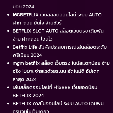
บ่อย 2024
168BETFLIX เว็บสล็อตออนไลน์ ระบบ AUTO
ฝาก-ถอน มั่นใจ จ่ายชัวร์
BETFLIX SLOT AUTO สล็อตเว็บตรง เดิมพัน
ง่าย ฝากถอน โอนไว
Betflix Life สัมผัสประสบการณ์เล่นสล็อตระดับ
พรีเมียม 2024
mgm betflix สล็อต เว็บตรง โบนัสแตกบ่อย จ่าย
จริง 100% จ่ายไวด้วยระบบ อัตโนมัติ อัปเดท
ล่าสุด 2024
เล่นสล็อตออนไลน์ที่ Flix888 เว็บยอดนิยม
BETFLIX 2024
BETFLIX คาสิโนออนไลน์ ระบบ AUTO เดิมพัน
ครบจบในเว็บเดียว