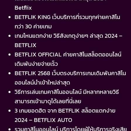
Betflix
BETFLIK KING เว็บบริการที่รวมทุกค่ายคาสิโน
กว่า 30 ค่ายเกม
เกมไหนแตกง่าย วิธีสังเกตุง่ายๆ ล่าสุด 2024 –
BETFLIX
BETFLIX OFFICIAL ค่ายคาสิโนสล็อตออนไลน์
เดิมพันง่ายจ่ายเร็ว
BETFLIK 2568 เว็บตรงบริการเกมเดิมพันคาสิโน
ออนไลน์นำเข้าใหม่ล่าสุด
วิธีการเล่นเกมคาสิโนออนไลน์ มีหลากหลายวิธี
สามารถเข้ามาดูได้เลยที่นี่เลย
3 เกมยอดฮิต จาก BETFLIK สล็อตแตกง่าย
2024 – BETFLIX AUTO
รวมคาสิโนออนไลน์ บริการโดยผู้ให้บริการจริงเสีย