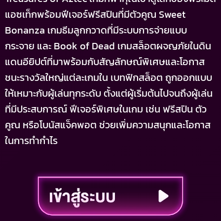
แอซเท็กพร้อมฟีเจอร์ฟรีสปินที่มีตัวคูณ Sweet
Bonanza เกมธีมลูกกวาดที่มีระบบการจ่ายแบบ
กระจาย และ Book of Dead เกมสล็อตผจญภัยในดิน
แดนอียิปต์ที่มาพร้อมกับสัญลักษณ์พิเศษและโอกาส
ชนะรางวัลใหญ่แต่ละเกมใน เบทฟิกสล็อต ถูกออกแบบ
ให้เหมาะกับผู้เล่นทุกระดับ ตั้งแต่ผู้เริ่มต้นไปจนถึงผู้เล่น
ที่มีประสบการณ์ ฟีเจอร์พิเศษในเกม เช่น ฟรีสปิน ตัว
คูณ หรือโบนัสแจ็คพอต ช่วยเพิ่มความสนุกและโอกาส
ในการทำกำไร