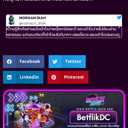
MORGAN DIAH
@roshaun_diah
ความรู้สึกคืออ่านแล้วเข้าใจง่ายเนื้อหามีเยอะดี ชอบเข้าใจง่ายไม่ต้องอ่าน
เนื
หลายรอบ แค่รอบเดียวก็เข้าใจแล้วดีมากๆ เลยเดี๋ยวจะลองเข้าไปเล่นเกมดู
ง่
Facebook
Twitter
LinkedIn
Pinterest