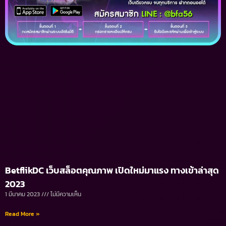
BetflikDC เว็บสล็อตคุณภาพ เปิดใหม่มาแรง ทางเข้าล่าสุด
2023
1 มีนาคม 2023
ไม่มีความเห็น
Read More »