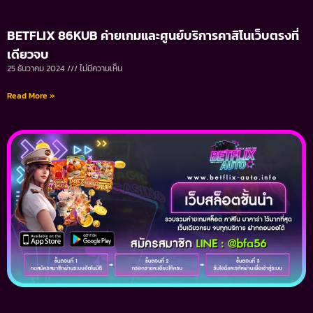
BETFLIX 86KUB ค่ายเกมและศูนย์บริการคาสิโนเว็บตรงที่
เดียวจบ
25 ธันวาคม 2024
ไม่มีความเห็น
Read More »