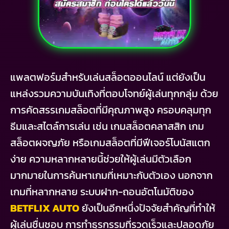
แพลตฟอร์มสำหรับเล่นสล็อตออนไลน์ แต่ยังเป็น
แหล่งรวมความบันเทิงที่ตอบโจทย์ผู้เล่นทุกกลุ่ม ด้วย
การคัดสรรเกมสล็อตที่มีคุณภาพสูง ครอบคลุมทุก
ธีมและสไตล์การเล่น เช่น เกมสล็อตคลาสสิก เกม
สล็อตผจญภัย หรือเกมสล็อตที่มีฟีเจอร์โบนัสแตก
ง่าย ความหลากหลายนี้ช่วยให้ผู้เล่นมีตัวเลือก
มากมายในการค้นหาเกมที่เหมาะกับตัวเอง นอกจาก
เกมที่หลากหลาย ระบบฝาก-ถอนอัตโนมัติของ
BETFLIX AUTO
ยังเป็นอีกหนึ่งปัจจัยสำคัญที่ทำให้
ผู้เล่นชื่นชอบ การทำธุรกรรมที่รวดเร็วและปลอดภัย