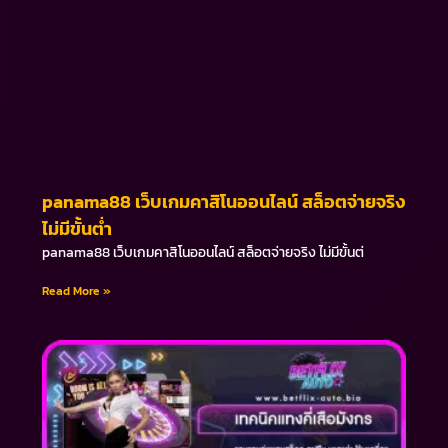
panama88 เว็บเกมคาสิโนออนไลน์ สล็อตจ่ายจริง
ไม่มีขั้นต่ำ
panama88 เว็บเกมคาสิโนออนไลน์ สล็อตจ่ายจริง ไม่มีขั้นต่
Read More »