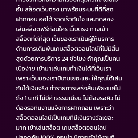
อั้น สล็อตเว็บตรง มาพร้อมระบบที่ดีที่สุด
ฝากถอน ออโต้ รวดเร็วทันใจ และทดลอง
เล่นสล็อตฟรีก่อนใคร เว็บตรง ทางเข้า
สล็อตที่ดีที่สุด เว็บของเราเป็นผู้ให้บริการ
ด้านการเดิมพันเกมสล็อตออนไลน์ที่ไม่มีสิ้น
สุดด้วยการบริการ 24 ชั่วโมง ถ้าคุณเป็นคน
เบื่อง่าย เข้ามาเล่นเกมทำเงินได้ที่เว็บเรา
เพราะเว็บของเรามีเกมเยอะแยะ ให้คุณได้เล่น
กันได้เงินจริง ทำรายการเสร็จสิ้นเพียงแค่ไม่
ถึง 1 นาที ไม่มีค่าธรรมเนียม ไม่ต้องรอคิว ไม่
ต้องรอทีมงานแจ้งการฝากถอน เพราะว่า
สล็อตออนไลน์เป็นเกมที่มีเงินรางวัลเยอะ
มาก เข้าเล่นสล็อต เกมสล็อตออนไลน์
ปลอดภัย 100% ถอนไว มีการเข้าใช้งานที่