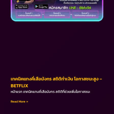
เทคนิคแทงคี่เสือมังกร สถิติทำเงิน โอกาสชนะสูง –
BETFLIX
หน้าแรก เทคนิคแทงคี่เสือมังกร สถิติที่ช่วยเพิ่มโอกาสชนะ
Read More »