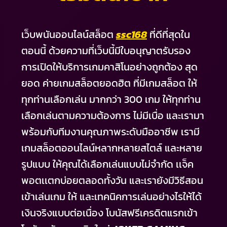
เว็บพนันออนไลน์สล็อต
ssc168
ที่ดีที่สุดใน
ตอนนี้ ด้วยความที่เว็บนี้มีใบอนุญาตรับรอง
การเปิดให้บริการเกมคาสิโนอย่างถูกต้อง สุด
ยอด ค่ายเกมสล็อตยอดฮิต ที่มีเกมสล็อต ให้
ทุกท่านเลือกเล่น มากกว่า 300 เกม ให้ทุกท่าน
เลือกเล่นตามความต้องการ ไม่มีเบื่อ และเรามา
พร้อมกับทีมงานคุณภาพระดับมืออาชีพ เรามี
เกมสล็อตออนไลน์หลากหลายสไตล์ และหลาย
รูปแบบ ให้คุณได้เลือกเล่นแบบไม่จำกัด เเจ็ค
พอตเเตกบ่อยตลอดทั้งวัน และเรายังมีวิธีสอน
เข้าเล่นเกม ให้ และเทคนิคการเล่นอย่างไรให้ได้
เงินจริงแบบต่อเนื่อง โบนัสฟรีเครดิตแรกเข้า