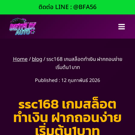
ติดต่อ LINE : @BFA56
Home
/
blog
/
ssc168 เกมสล็อตทำเงิน ฝากถอนง่าย
เริ่มต้น1บาท
Published :
12 กุมภาพันธ์ 2026
ssc168 เกมสล็อต
ทำเงิน ฝากถอนง่าย
เริ่มต้น1บาท