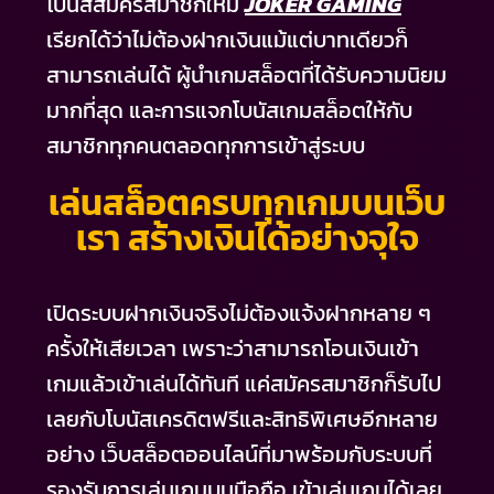
โบนัสสมัครสมาชิกใหม่
JOKER GAMING
เรียกได้ว่าไม่ต้องฝากเงินแม้แต่บาทเดียวก็
สามารถเล่นได้ ผู้นำเกมสล็อตที่ได้รับความนิยม
มากที่สุด และการแจกโบนัสเกมสล็อตให้กับ
สมาชิกทุกคนตลอดทุกการเข้าสู่ระบบ
เล่นสล็อตครบทุกเกมบนเว็บ
เรา สร้างเงินได้อย่างจุใจ
เปิดระบบฝากเงินจริงไม่ต้องแจ้งฝากหลาย ๆ
ครั้งให้เสียเวลา เพราะว่าสามารถโอนเงินเข้า
เกมแล้วเข้าเล่นได้ทันที แค่สมัครสมาชิกก็รับไป
เลยกับโบนัสเครดิตฟรีและสิทธิพิเศษอีกหลาย
อย่าง เว็บสล็อตออนไลน์ที่มาพร้อมกับระบบที่
รองรับการเล่นเกมบนมือถือ เข้าเล่นเกมได้เลย