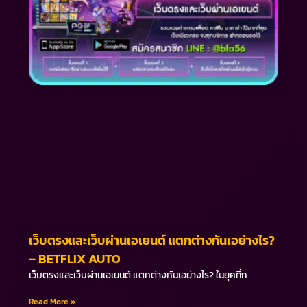
เว็บตรงและเว็บผ่านเอเยนต์ แตกต่างกันเอย่างไร?
– BETFLIX AUTO
เว็บตรงและเว็บผ่านเอเยนต์ แตกต่างกันเอย่างไร? ในยุคที่ก
Read More »