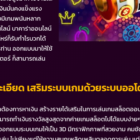
ินมั่นคงแข็งแรง
ยังมีเกมพนันหลาก
นไลน์ บาคาร่าออนไลน์
หร่ก็รับกำไรบวกได้
ท่าน ออกแบบมาให้ใช้
เตอร์ ก็สามารถเล่น
ะเอียด เสริมระบบเกมด้วยระบบออโ
าต้องการหาเงิน สร้างรายได้เสริมในการเล่นเกมสล็อตออน
มารถทำเงินรางวัลสูงสุดจากค่ายเกมสล็อตไปได้แบบง่าย
ออกแบบระบบเกมให้เป็น 3D มีกราฟิกภาพที่สวยงาม คมชั
รเล่น ไม่เพียงแต่ให้ความสนุกเพลิดเพลินตลอดการเล่น แต