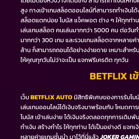
โดยไม่ต้องห่วงว่าจะโดนโกง สามารถทำเงินให้กับผ
สูง ทางเข้าเกมสล็อตออนไลน์ที่สามารถทำเงินได้ง
สล็อตแตกบ่อย โบนัส แจ็คพอต ต่าง ๆ ให้ทุกท่าน
เล่นเกมสล็อต คนเล่นมากกว่า 5000 คน ต่อวันทำให
มากกว่า 300 เกม และรวมเกมสล็อตจากหลายค่ายเกม
ล้าน ก็สามารถถอนได้อย่างง่ายดาย เหมาะสำหรับท
ให้คุณทุกวันไม่ว่าจะเป็น แจกฟรีเครดิต ทุกวัน
BETFLIX เข้
เว็บ
BETFLIX AUTO
มี
สิทธิพิเศษของการรับโบน
เล่นเกมออนไลน์ได้เงินจริงมาพร้อมกับ โหมดกา
โบนัส เข้าเล่นง่าย ได้เงินจริงตลอดทุกการเดิมพ
ทำเงิน สร้างกำไร ให้ทุกท่าน ได้เป็นอย่างดี แจ
หลายค่ายเกมชั้นนำ มาไว้ที่นี่แล้ว
JOKER GAMI