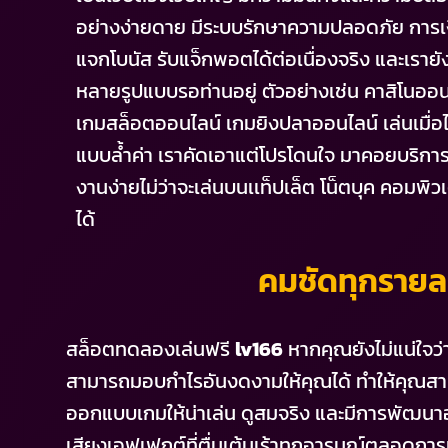
อย่างง่ายดาย มีระบบรักษาความปลอดภัย การเง
แจกโบนัส รับแจ็กพอตได้ต่อเนื่องจริง และเรา
หลายรูปแบบรอท่านอยู่ ตัวอย่างเช่น คาสิโนออ
เกมสล็อตออนไลน์ เกมยิงปลาออนไลน์ เล่นเมื่อไ
แบบล้ำค่า เราคัดเอาแต่โปรโดนใจ มาคอยบริการ
งานง่ายไม่ว่าจะเล่นบนเเท็ปเล็ต โน็ตบุค คอมพิว
ได้
คมชัดทุกรายล
สล็อตทดลองเล่นฟรี
lv166
หากคุณยังไม่แน่ใจว่
สามารถมอบกำไรอันงดงามให้คุณได้ ทำให้คุณสา
ออกแบบเกมให้น่าเล่น ดูสมจริง และมีการพัฒนา
เสียงเอฟเฟกต์ที่ตื่นเต้นเร้าทุกอารมณ์ตลอดกา