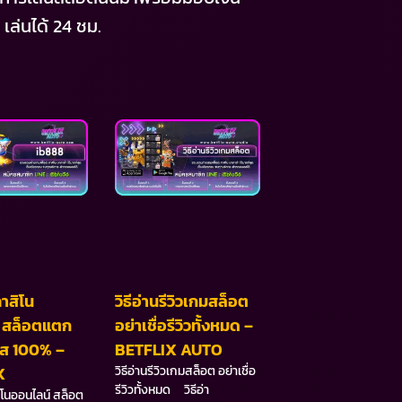
เล่นได้ 24 ชม.
าสิโน
วิธีอ่านรีวิวเกมสล็อต
 สล็อตแตก
อย่าเชื่อรีวิวทั้งหมด –
นัส 100% –
BETFLIX AUTO
X
วิธีอ่านรีวิวเกมสล็อต อย่าเชื่อ
รีวิวทั้งหมด วิธีอ่า
โนออนไลน์ สล็อต