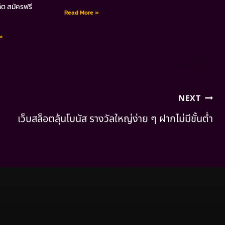
ล็ต สมัครฟรี
Read More »
»
NEXT
เว็บสล็อตลุ้นโบนัส รางวัลใหญ่ง่าย ๆ ฝากไม่มีขั้นต่ำ