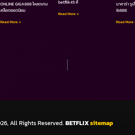
betflik45 คื
ONLINE GIGA888 โหลดเกม
บาคาร่า รูเ
สล็อตยอดนิยม
ib888
Read More »
Read More »
Read More 
26, All Rights Reserved.
BETFLIX
sitemap