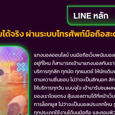
ายได้จริง ผ่านระบบโทรศัพท์มือถือ
แทงบอลออนไลน์ บนมือถือเว็บพนันบอล ร
อยู่ที่ไหน ก็สามารถเข้ามาแทงบอลกับเราได
บริการทุกลีก ทุกนัด ทุกแมตช์ ให้นักเดิมพ
ตามความชื่นชอบ ไม่ว่าจะเป็นลีกนอก ลีก
ให้บริการทุกวัน แบบจุใจ เข้ามารับชมผลฟ
ของเราโดยตรง ลุ้นบอลตามได้ที่หน้าเว็บไ
การล็อกยูส ไม่ว่าจะเป็นบอลประเภทไหน ร
ทุกประเภทใช้งานได้บนมือถือ และคอมพิวเ