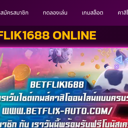
สมัครสมาชิก
ทดลองเล่น
เกมสล็อต
คาสิ
FLIK1688 ONLINE