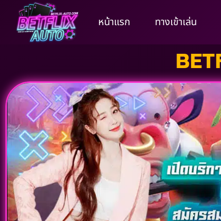
หน้าแรก
ทางเข้าเล่น
BET