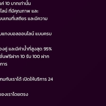
 10 บาทเท่านั้น
ลน์ ที่มีคุณภาพ และ
บบเกมที่เสถียร และมีความ
เว็บแทงบอลออนไลน์ แบบครบ
ู่ และมีค่าน้ำที่สูงสุด 95%
ั่นฟรีฝาก 10 รับ 100 ฝาก
นการ
เกมกับเราได้ เปิดให้บริการ 24
ซต์ของเราโดยตรง