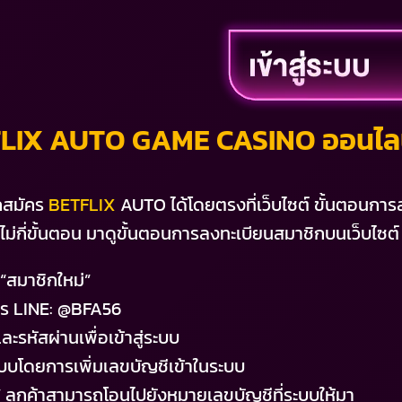
FLIX AUTO GAME CASINO ออนไลน
รถสมัคร
BETFLIX
AUTO ได้โดยตรงที่เว็บไซต์ ขั้นตอนการส
ไม่กี่ขั้นตอน มาดูขั้นตอนการลงทะเบียนสมาชิกบนเว็บไซต์ 
“สมาชิกใหม่”
โทร LINE: @BFA56
ะรหัสผ่านเพื่อเข้าสู่ระบบ
ระบบโดยการเพิ่มเลขบัญชีเข้าในระบบ
งิน” ลูกค้าสามารถโอนไปยังหมายเลขบัญชีที่ระบบให้มา