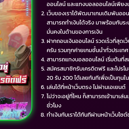
ออนไลน์ และแทงบอลออนไลน์เพียงแค่
เว็บของเราได้พัฒนาเกมเดิมพันออนไ
สามารถทำเงินได้จริง มาพร้อมกับระ
มั่นคงในด้านของการเงิน
ฝากถอนเงินออนไลน์ รวดเร็วที่สุด
ครัน รวมทุกค่ายเกมชั้นนำทั่วประเทศ
สามารถแทงบอลออนไลน์ เริ่มต้นที่สองค
สมัครสมาชิกรับเครดิตฟรี และโปรโมช
20 รับ 200 ได้เลยทันทีเพื่อเป็นทุนใ
เล่นได้ที่หน้าเว็บตรง ไม่ผ่านเอเยนต์
ไม่ว่าจะอยู่ที่ไหน ก็สามารถเข้ามาเล่น
ชั่วโมง
ทำเงินกับเราได้ทันทีผ่านหน้าเว็บไ