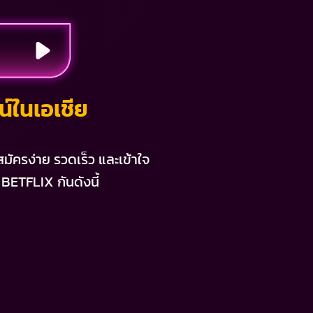
์ในเอเชีย
มัครง่าย รวดเร็ว และเข้าใจ
BETFLIX กันดังนี้