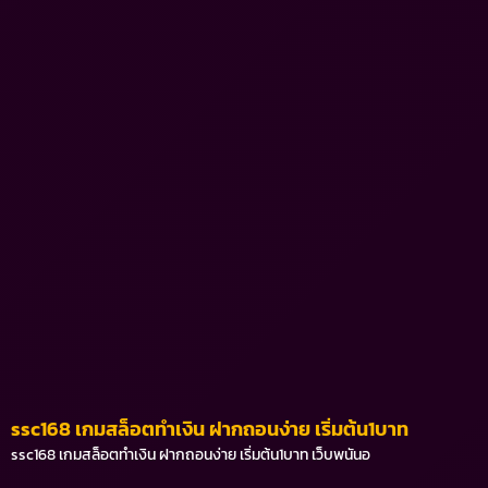
ssc168 เกมสล็อตทำเงิน ฝากถอนง่าย เริ่มต้น1บาท
ssc168 เกมสล็อตทำเงิน ฝากถอนง่าย เริ่มต้น1บาท เว็บพนันอ