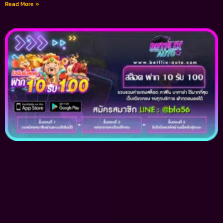
Read More »