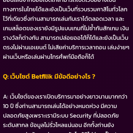
ทางการในไทยได้และยังเป็นเว็บที่รวบรวมคาสิโนทั่วโลก
ไว้ที่เดียวซึ่งท่านสามารถเล่นกับเราได้ตลอดเวลา และ
เกมสล็อตของเรายังมีรูปแบบเกมที่ไม่ซ้ำกันสักเกม เงิน
รางวัลก็ต่างกัน สามารถปล่อยออโต้ก็ได้และยังเป็นเว็บ
ตรงไม่ผ่านเอเยนต์ ไม่เสียค่าบริการเวลาถอน เล่นง่ายๆ
ผ่านเว็บหรือเล่นผ่านโทรศํพท์มือถือก็ได้
Q: เว็บไซต์ Betfllik มีข้อดีอย่างไร ?
A: เว็บไซต์ของเราเปิดบริการมาอย่างยาวนานมากกว่า
10 ปี ซึ่งท่านสามารถเล่นได้อย่างหมดห่วง มีความ
ปลอดภัยสูงเพราะเรามีระบบ Security ที่ปลอดภัย
ระดับสากล ข้อมูลไม่รั่วไหลแน่นอน อีกทั้งท่านยัง