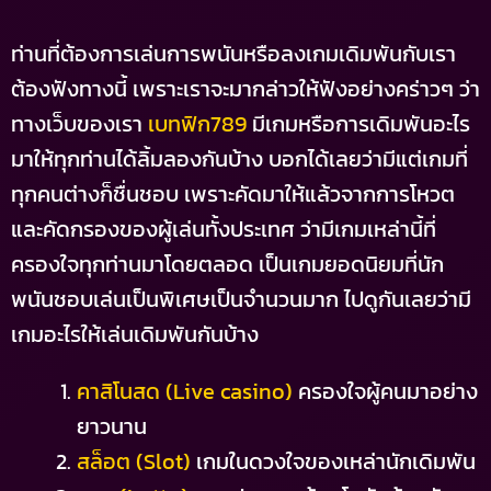
ท่านที่ต้องการเล่นการพนันหรือลงเกมเดิมพันกับเรา
ต้องฟังทางนี้ เพราะเราจะมากล่าวให้ฟังอย่างคร่าวๆ ว่า
ทางเว็บของเรา
เบทฟิก789
มีเกมหรือการเดิมพันอะไร
มาให้ทุกท่านได้ลิ้มลองกันบ้าง บอกได้เลยว่ามีแต่เกมที่
ทุกคนต่างก็ชื่นชอบ เพราะคัดมาให้แล้วจากการโหวต
และคัดกรองของผู้เล่นทั้งประเทศ ว่ามีเกมเหล่านี้ที่
ครองใจทุกท่านมาโดยตลอด เป็นเกมยอดนิยมที่นัก
พนันชอบเล่นเป็นพิเศษเป็นจำนวนมาก ไปดูกันเลยว่ามี
เกมอะไรให้เล่นเดิมพันกันบ้าง
คาสิโนสด (Live casino)
ครองใจผู้คนมาอย่าง
ยาวนาน
สล็อต (Slot)
เกมในดวงใจของเหล่านักเดิมพัน