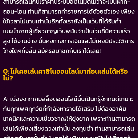
สามารถเล่นกับเราผ่านระบบอัตโนมัติไม่ว่าจะเป็นฝาก-
ถอน-โอน ท่านก็สามารถทำรายการได้ด้วยตัวเอง เพียง
ใช้เวลาไม่นานเท่านั้นอีกทั้งเรายังเป็นเว็บที่ได้รับคำ
แนะนำจากผู้เชี่ยวชาญเว็บพนันว่าเป้นเว็บที่มีความเร็ว
สูง ใช้งานง่าย มั่นคงทางการเงินและไม่เคยมีประวัติการ
โกงใดๆทั้งสิ้น สมัครสมาชิกกับเราได้เลย!
Q: ไม่เคยเล่นคาสิโนออนไลน์มาก่อนเล่นได้หรือ
ไม่?
A: เนื่องจากเกมสล็อตออนไลน์นั้นเป็นที่รู้จักกันดีเหมาะ
กับทุกเพศทุกวัยที่กำลังหารายได้เสริม ไม่ต้องอาศัย
เทคนิคและความเชี่ยวชาญให้ยุ่งยาก เพราะท่านสามารถ
เล่นได้เพียงเสี่ยงดวงเท่านั้น ลงทุนต่ำ ท่านสามารถเล่น