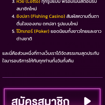
หวย (Lotto)
ทุกรูปแบบ พร้อมโบนัสต้อนรับ
สมาชิกใหม่
ยิงปลา (Fishing Casino)
สัมผัสความตื่นตา
ตื่นใจของเกม ตกปลา รูปแบบใหม่
โป๊กเกอร์ (Poker)
ยอดนิยมทั้งชาวไทยและชาว
ต่างชาติ
และนี่คือส่วนหนึ่งที่ทางเว็บเราได้จัดสรรเกมสุดประทับ
ใจมารอบริการให้กับทุกท่านทั้งวันทั้งคืน