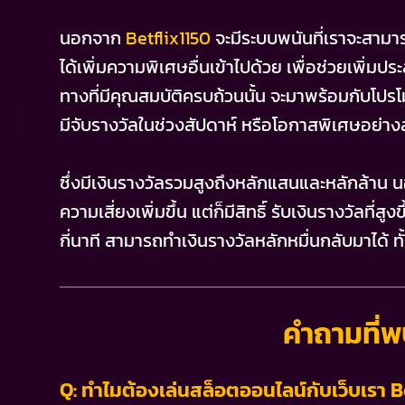
นอกจาก
Betflix1150
จะมีระบบพนันที่เราจะสามาร
ได้เพิ่มความพิเศษอื่นเข้าไปด้วย เพื่อช่วยเพิ่มป
ทางที่มีคุณสมบัติครบถ้วนนั้น จะมาพร้อมกับโปรโมช
มีจับรางวัลในช่วงสัปดาห์ หรือโอกาสพิเศษอย่า
ซึ่งมีเงินรางวัลรวมสูงถึงหลักแสนและหลักล้าน น
ความเสี่ยงเพิ่มขึ้น แต่ก็มีสิทธิ์ รับเงินรางวัลท
กี่นาที สามารถทำเงินรางวัลหลักหมื่นกลับมาได้ ท
คำถามที่
Q: ทำไมต้องเล่นสล็อตออนไลน์กับเว็บเรา 