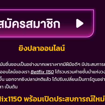
ยิงปลาออนไลน์
พนันชื่นชอบเป็นอย่างมากเพราะหากมีฝีมือดีๆ มีประสบการณ
ลาออนไลน์ของเรา
Betflix 1150
ได้รวบรวมค่ายชั้นนำแห่งวงกา
น นอกจากยิงปลาปกติแล้ว ได้ปรับเปลี่ยนเป็นการ์ตูนอย่าง
า เป็นต้น
ix1150 พร้อมเปิดประสบการณ์ใหม่ให้