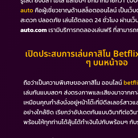
รูเล็ต ยิงปลา ไฮโล และอื่นๆ อีกมากมายกว่า 1,
auto
คือผู้เชี่ยวชาญด้านสล็อตออนไลน์ เป็นเว็บ
สะดวก ปลอดภัย เล่นได้ตลอด 24 ชั่วโมง ผ่านเว็บ
auto.com
เรามีบริการทดลองเล่นฟรี ที่สามารถ
เปิดประสบการเล่นคาสิโน Betf
ๆ บนหน้าจอ
ถือว่าเป็นความพิเศษของคาสิโน ออนไลน์
betfl
เล่นกันแบบสดๆ ส่งตรงภาพและเสียงมาจากคาสิ
เหมือนคุณกำลังนั่งอยู่หน้าโต๊ะที่มีดีลเลอร์ส
อย่างใกล้ชิด เรียกว่าอัปเดตกันแบบวินาทีต่อวิน
พร้อมให้ทุกท่านได้ลุ้นได้ทำเงินไปกับพร้อมๆ กับ