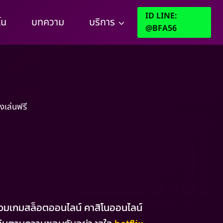
ID LINE:
โน
บทความ
บริการ
@BFA56
งเล่นฟรี
รวมเกมสล็อตออนไลน์ คาสิโนออนไลน์