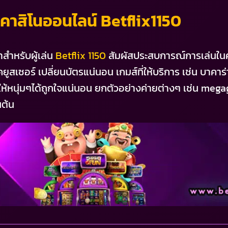
คาสิโนออนไลน์ Betflix1150
ำสำหรับผู้เล่น
Betflix 1150
สัมผัสประสบการณ์การเล่นในคาสิ
ูสเซอร์ เปลี่ยนบัตรแน่นอน เกมส์ที่ให้บริการ เช่น บาคาร่
ห้หนุ่มๆได้ถูกใจแน่นอน ยกตัวอย่างค่ายต่างๆ เช่น m
ต้น