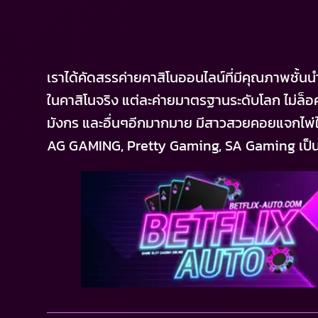
เราได้คัดสรรค่ายคาสิโนออนไลน์ที่มีคุณภาพชั้นน
ในคาสิโนจริง แต่ละค่ายมาตรฐานระดับโลก ไม่ล็อคย
มังกร และอื่นๆอีกมากมาย มีสาวสวยคอยแจกไพ่ใ
AG GAMING, Pretty Gaming, SA Gaming เป็น