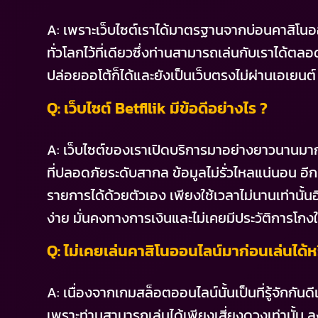
A: เพราะเว็บไซต์เราได้มาตรฐานจากบ่อนคาสิโนอ
ทั่วโลกไว้ที่เดียวซึ่งท่านสามารถเล่นกับเราได้ต
ปล่อยออโต้ก็ได้และยังเป็นเว็บตรงไม่ผ่านเอเยนต์ 
Q: เว็บไซต์ Betfllik มีข้อดีอย่างไร ?
A: เว็บไซต์ของเราเปิดบริการมาอย่างยาวนานมาก
ที่ปลอดภัยระดับสากล ข้อมูลไม่รั่วไหลแน่นอน อี
รายการได้ด้วยตัวเอง เพียงใช้เวลาไม่นานเท่านั้นอีก
ง่าย มั่นคงทางการเงินและไม่เคยมีประวัติการโกงใ
Q: ไม่เคยเล่นคาสิโนออนไลน์มาก่อนเล่นได้หร
A: เนื่องจากเกมสล็อตออนไลน์นั้นเป็นที่รู้จักกั
เพราะท่านสามารถเล่นได้เพียงเสี่ยงดวงเท่านั้น ล