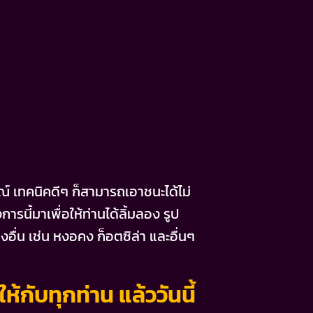
์ เทคนิคดีๆ ก็สามารถเอาชนะได้ไม่
รนี้มาเพื่อให้ท่านได้ลิ้มลอง รูป
อื่น เช่น หงอคง ก็อตซิล่า และอื่นๆ
กับทุกท่าน แล้ววันนี้