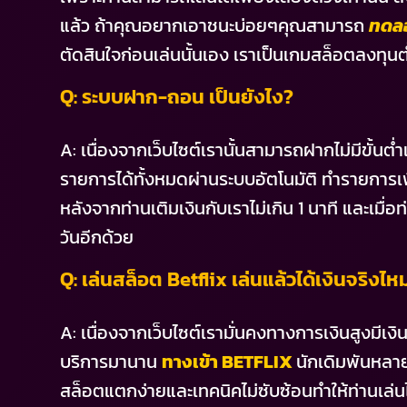
แล้ว ถ้าคุณอยากเอาชนะบ่อยๆคุณสามารถ
ทดลอ
ตัดสินใจก่อนเล่นนั้นเอง เราเป็นเกมสล็อตลงทุนต่
Q: ระบบฝาก-ถอน เป็นยังไง?
A: เนื่องจากเว็บไซต์เรานั้นสามารถฝากไม่มีขั้นต่
รายการได้ทั้งหมดผ่านระบบอัตโนมัติ ทำรายการเพี
หลังจากท่านเติมเงินกับเราไม่เกิน 1 นาที และเมื
วันอีกด้วย
Q: เล่นสล็อต Betflix เล่นแล้วได้เงินจริงไห
A: เนื่องจากเว็บไซต์เรามั่นคงทางการเงินสูงมีเง
บริการมานาน
ทางเข้า BETFLIX
นักเดิมพันหลายค
สล็อตแตกง่ายและเทคนิคไม่ซับซ้อนทำให้ท่านเล่น