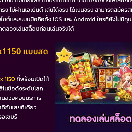
000 เกม ทั้งไทยและต่างประเทศเทศ จากค่ายชื่อดังให้เลือ
ตรง ไม่ผ่านเอเย่นต์ เล่นได้จริง ได้เงินจริง สามารถสมัค
ไซต์และระบบมือถือทั้ง iOS และ Android ใครที่ยังไม่มี
ทดลองเล่นสล็อตก่อนเล่นจริงได้
lix1150 แบบสด
ix 1150
ที่พร้อมเปิดให้
โนชื่อดังระดับโลก
าวแสนสวยคอยบริการ
าทีกันเลยทีเดียว
รอเชียร์