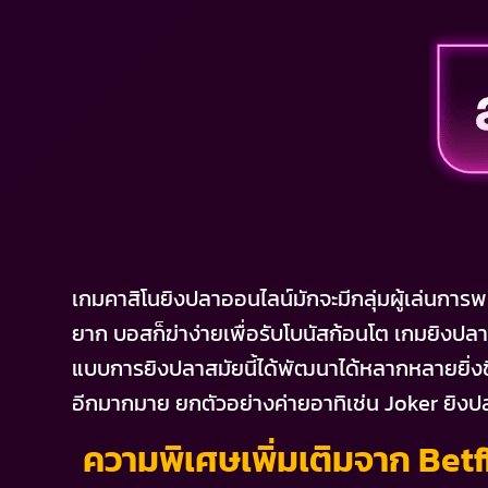
เกมคาสิโนยิงปลาออนไลน์มักจะมีกลุ่มผู้เล่นการ
ยาก บอสก็ฆ่าง่ายเพื่อรับโบนัสก้อนโต เกมยิงป
แบบการยิงปลาสมัยนี้ได้พัฒนาได้หลากหลายยิ่งขึ้
อีกมากมาย ยกตัวอย่างค่ายอาทิเช่น Joker ยิงปล
ความพิเศษเพิ่มเติมจาก Betfl