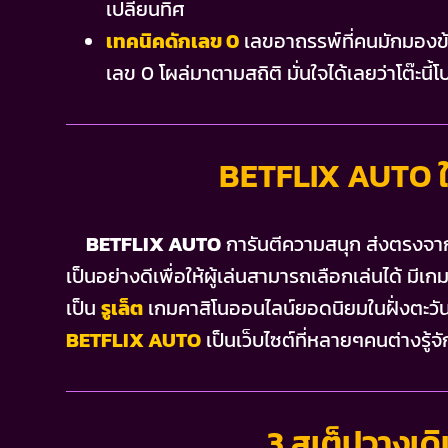
เปลี่ยนทิศ
เทคนิคดักเลข 0
เลขอาถรรพ์ที่คนมักมองข้า
เลข 0 โผล่มาตามสถิติ มั่นใจได้เลยว่าโต๊ะนี้โ
BETFLIX AUTO ให้
BETFLIX AUTO
การันตีความสนุก ส่งตรงจ
เป็นอย่างดีเพื่อให้ผู้เล่นสามารถเลือกเล่นได้ มี
เป็น
รูเล็ต
เกมคาสิโนออนไลน์ยอดนิยมในฝั่งตะวันอ
BETFLIX AUTO
เป็นเว็บไซต์ที่หลายๆคนต่างรู้จ
3 สเต็ปวางเดิ