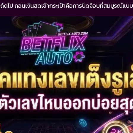
ดไป ถอนเงินสดเข้ากระเป๋าคือการปิดจ๊อบที่สมบูรณ์แบบท