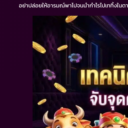
อย่าปล่อยให้อารมณ์พาไปจนนำกำไรไปเททิ้งในตาถั