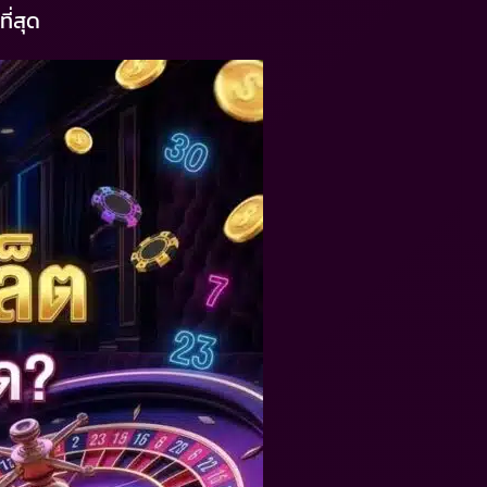
ี่สุด