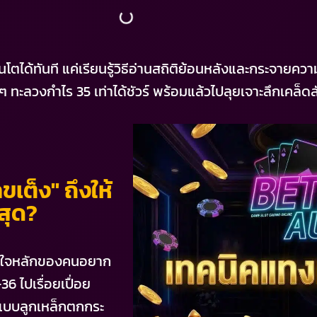
้ทันที แค่เรียนรู้วิธีอ่านสถิติย้อนหลังและกระจายความ
 ทะลวงกำไร 35 เท่าได้ชัวร์ พร้อมแล้วไปลุยเจาะลึกเคล็ด
ขเต็ง" ถึงให้
สุด?
นหัวใจหลักของคนอยาก
36 ไปเรื่อยเปื่อย
ปแบบลูกเหล็กตกกระ