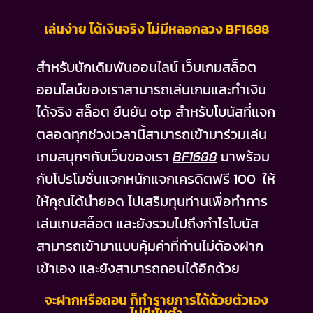
เล่นง่าย ได้เงินจริง ไม่มีหลอกลวง BF1688
สำหรับนักเดิมพันออนไลน์ เว็บเกมสล็อต
ออนไลน์ของเราสามารถเล่นเกมและทำเงิน
ได้จริง สล็อต ยืนยัน otp สำหรับโบนัสที่แจก
ตลอดทุกช่วงเวลานี้สามารถเข้ามาร่วมเล่น
เกมสนุกๆกับเว็บของเรา
BF1688
มาพร้อม
กับโปรโมชั่นแจกหนักแจกเครดิตฟรี 100 ให้
ให้คุณได้นำยอด ไปเสริมทุนท่านเพื่อทำการ
เล่นเกมสล็อต และยังรวมไปถึงกำไรโบนัส
สามารถเข้ามาแบบคุ้มค่าที่ท่านไม่ต้องฝาก
เข้าเอง และยังสามารถถอนได้อีกด้วย
จะฝากหรือถอน ก็ทำรายการได้ด้วยตัวเอง