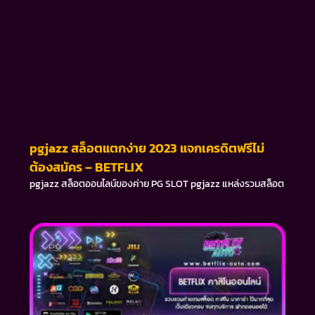
pgjazz สล็อตแตกง่าย 2023 แจกเครดิตฟรีไม่
ต้องสมัคร – BETFLIX
pgjazz สล็อตออนไลน์ของค่าย PG SLOT pgjazz แหล่งรวมสล็อต