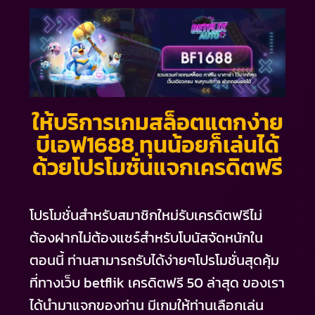
ให้บริการเกมสล็อตแตกง่าย
บีเอฟ1688 ทุนน้อยก็เล่นได้
ด้วยโปรโมชั่นแจกเครดิตฟรี
โปรโมชั่นสำหรับสมาชิกใหม่รับเครดิตฟรีไม่
ต้องฝากไม่ต้องแชร์สำหรับโบนัสจัดหนักใน
ตอนนี้ ท่านสามารถรับได้ง่ายๆโปรโมชั่นสุดคุ้ม
ที่ทางเว็บ betflik เครดิตฟรี 50 ล่าสุด ของเรา
ได้นำมาแจกของท่าน มีเกมให้ท่านเลือกเล่น