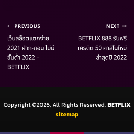
PREVIOUS
NEXT
เว็บสล็อตแตกง่าย
BETFLIX 888 รับฟรี
2021 ฝาก-ถอน ไม่มี
เครดิต 50 คาสิโนใหม่
ขั้นต่ำ 2022 –
ล่าสุดปี 2022
BETFLIX
Copyright ©2026, All Rights Reserved.
BETFLIX
sitemap