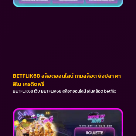
BETFLIK68 สล็อตออนไลน์ เกมสล็อต ยิงปลา คา
สิโน เครดิตฟรี
BETFLIK68 เว็บ BETFLIK68 สล็อตออนไลน์ เล่นสล็อต betflix