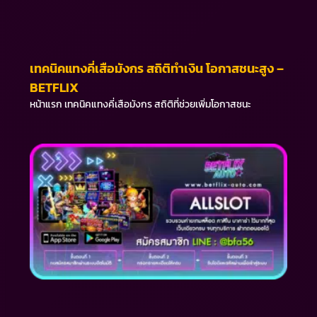
เทคนิคแทงคี่เสือมังกร สถิติทำเงิน โอกาสชนะสูง –
BETFLIX
หน้าแรก เทคนิคแทงคี่เสือมังกร สถิติที่ช่วยเพิ่มโอกาสชนะ