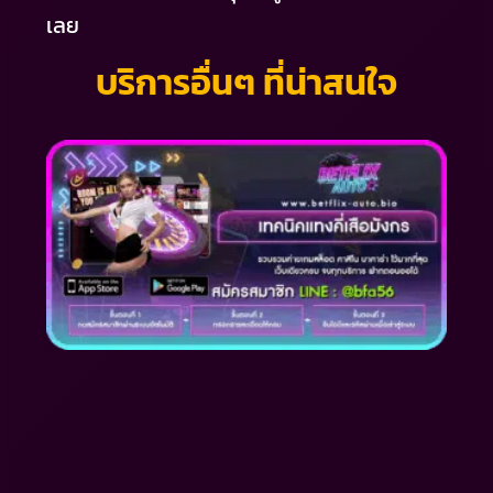
เลย
บริการอื่นๆ ที่น่าสนใจ