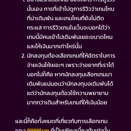
นั้นเอง การที่เข้าไปดูการรีวิวว่าเกมไหน
ที่น่าเดิมพัน และเกมไหนที่ยังไม่ติด
กระแส การรีวิวเกมในเว็บจะบอกได้ว่า
เกมนี้มีคนเข้าไปเดิมพันเยอะขนาดไหน
และให้เงินมากเท่าไหร่นั้น
นักลงทุนต้องเลือกเกมที่ให้อัตราในการ
จ่ายเงินให้เยอะๆ เพราะว่าอยากที่เราได้
บอกไปก็คือ หากนักลงทุนเลือกเกมมา
เดิมพันแน่นอนว่านักลงทุนจเดิมพันได้
แต่ว่านักลงทุนต้อวใช้ความพยายาม
มากกว่าเดิมสำหรับเกมที่ให้เงินน้อย
และนี้ก็คือทั้งหมดที่เกี่ยวกับการเลือกเกม
ของ
9999lsm
ที่เป็นเพียงเบื้องต้นเท่านั้น