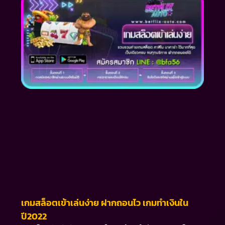
เกมสล็อตเข้าเล่นง่าย ฝากถอนไว เกมทำเงินใน
ปี2022