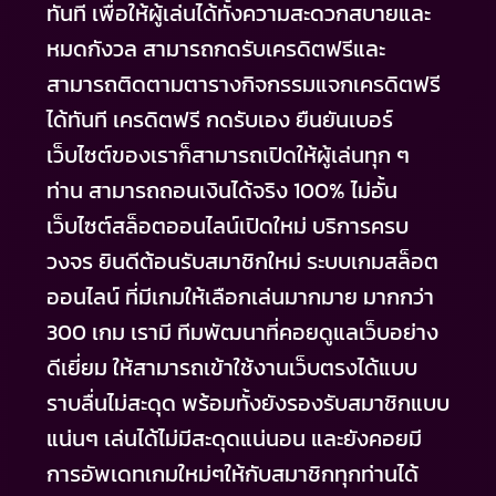
ทันที เพื่อให้ผู้เล่นได้ทั้งความสะดวกสบายและ
หมดกังวล สามารถกดรับเครดิตฟรีและ
สามารถติดตามตารางกิจกรรมแจกเครดิตฟรี
ได้ทันที เครดิตฟรี กดรับเอง ยืนยันเบอร์
เว็บไซต์ของเราก็สามารถเปิดให้ผู้เล่นทุก ๆ
ท่าน สามารถถอนเงินได้จริง 100% ไม่อั้น
เว็บไซต์สล็อตออนไลน์เปิดใหม่ บริการครบ
วงจร ยินดีต้อนรับสมาชิกใหม่ ระบบเกมสล็อต
ออนไลน์ ที่มีเกมให้เลือกเล่นมากมาย มากกว่า
300 เกม เรามี ทีมพัฒนาที่คอยดูแลเว็บอย่าง
ดีเยี่ยม ให้สามารถเข้าใช้งานเว็บตรงได้แบบ
ราบลื่นไม่สะดุด พร้อมทั้งยังรองรับสมาชิกแบบ
แน่นๆ เล่นได้ไม่มีสะดุดแน่นอน และยังคอยมี
การอัพเดทเกมใหม่ๆให้กับสมาชิกทุกท่านได้