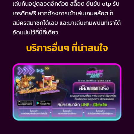
เล่นกันอยู่ตลอดอีกด้วย สล็อต ยืนยัน otp รับ
เครดิตฟรี หากต้องการเข้าเล่นเกมสล้อต ก็
สมัครสมาชิกได้เลย และมาเล่นเกมพนันที่เราได้
อัดแน่นไว้ที่นี่ที่เดียว
บริการอื่นๆ ที่น่าสนใจ