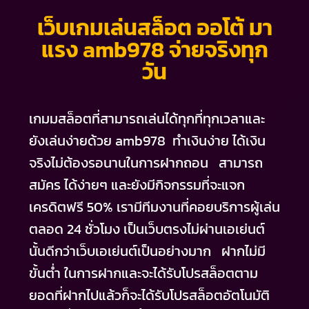
เว็บเกมเล่นสล็อต ออโต้ มา
แรง amb978 จ่ายจริงทุก
วัน
เกมมสล็อตที่สามารถเล่นได้ทุกที่ทุกเวลาและ
ยังเล่นง่ายด้วย amb978 ทำเงินง่าย ได้เงิน
จริงไม่ต้องรอนานในการฝากถอน สามารถ
สมัคร ได้ง่ายๆ และยังมีกิจกรรมที่จะแจก
เครดิตฟรี 50% เรามีทีมงานที่คอยบริการผู้เล่น
ตลอด 24 ชั่วโมง เป็นเว็บตรงไม่ผ่านเอเย่นต์
นั้นดีกว่าเว็บเอเย่นต์เป็นอย่างมาก ฝากไม่มี
ขั้นต่ำ ในการฝากและจะได้รับโปรสล็อตตาม
ยอดที่ฝากไปแล้วก็จะได้รับโปรสล็อตอัตโนมัติ