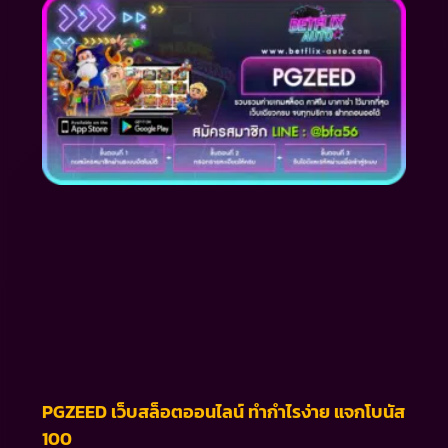
PGZEED เว็บสล็อตออนไลน์ ทำกำไรง่าย แจกโบนัส
100