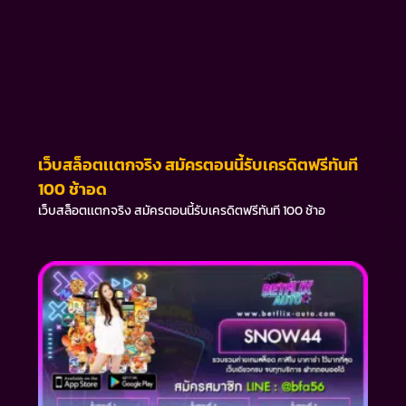
เว็บสล็อตเเตกจริง สมัครตอนนี้รับเครดิตฟรีทันที
100 ช้าอด
เว็บสล็อตเเตกจริง สมัครตอนนี้รับเครดิตฟรีทันที 100 ช้าอ