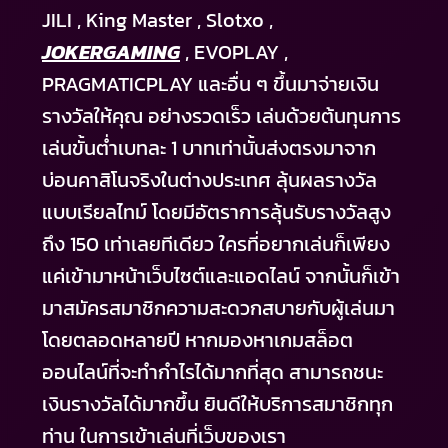
JILI , King Master , Slotxo ,
JOKERGAMING
, EVOPLAY ,
PRAGMATICPLAY และอื่น ๆ ขึ้นมาจ่ายเงิน
รางวัลให้คุณ อย่างรวดเร็ว เล่นด้วยต้นทุนการ
เล่นขั้นต่ำเบทละ 1 บาทเท่านั้นส่งตรงมาจาก
บ่อนคาสิโนจริงในต่างประเทศ ลุ้นผลรางวัล
แบบเรียลไทม์ โดยมีอัตราการลุ้นรับรางวัลสูง
ถึง 150 เท่าเลยทีเดียว ใครที่อยากเล่นก็เพียง
แค่เข้ามาหน้าเว็บไซต์และแอดไลน์ จากนั้นก็เข้า
มาสมัครสมาชิกความสะดวกสบายกับผู้เล่นมา
โดยตลอดหลายปี หากมองหาเกมสล็อต
ออนไลน์ที่จะทำกำไรได้มากที่สุด สามารถชนะ
เงินรางวัลได้มากขึ้น ยินดีให้บริการสมาชิกทุก
ท่าน ในการเข้าเล่นที่เว็บของเรา