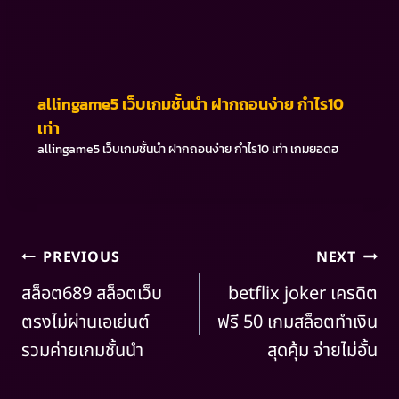
allingame5 เว็บเกมชั้นนำ ฝากถอนง่าย กำไร10
เท่า
allingame5 เว็บเกมชั้นนำ ฝากถอนง่าย กำไร10 เท่า เกมยอดฮ
PREVIOUS
NEXT
สล็อต689 สล็อตเว็บ
betflix joker เครดิต
ตรงไม่ผ่านเอเย่นต์
ฟรี 50 เกมสล็อตทำเงิน
รวมค่ายเกมชั้นนำ
สุดคุ้ม จ่ายไม่อั้น