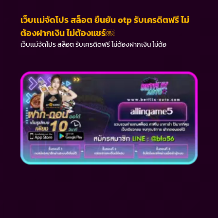
เว็บเเม่จัดโปร สล็อต ยืนยัน otp รับเครดิตฟรี ไม่
ต้องฝากเงิน ไม่ต้องแชร์￼
เว็บเเม่จัดโปร สล็อต รับเครดิตฟรี ไม่ต้องฝากเงิน ไม่ต้อ