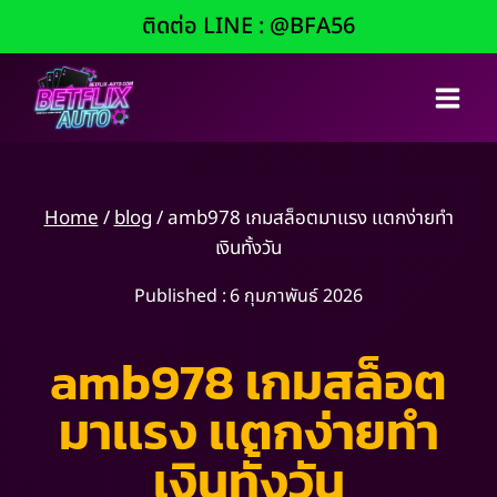
ติดต่อ LINE : @BFA56
Home
/
blog
/
amb978 เกมสล็อตมาเเรง เเตกง่ายทำ
เงินทั้งวัน
Published :
6 กุมภาพันธ์ 2026
amb978 เกมสล็อต
มาเเรง เเตกง่ายทำ
เงินทั้งวัน