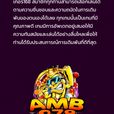
เกอร์168 สมาชิกทุกท่านสามารถเลือกเล่นได้
ตามความชื่นชอบและความถนัดในการเดิม
พันของตนเองได้เลย ทุกเกมนั้นเป็นเกมที่มี
คุณภาพดี เกมมีการอัพเดทอยู่เสมอให้มี
ความทันสมัยและเล่นได้อย่างลื่นไหลเพื่อให้
ท่านได้รับประสบการณ์การเดิมพันที่ดีที่สุด