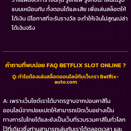
แบบเหมือนกัน ทั้งตอนได้และเสีย เพื่อเล่นสล็อตให้
ได้เงิน มีโอกาสที่จะรับรางวัล จะทำให้เงินไม่สูญเปล่า
ได้เงินจริง
คำถามที่พบบ่อย FAQ BETFLIX SLOT ONLINE ?
Q: ทำไมต้องเล่นสล็อตออนไลน์กับเว็บเรา Betflix-
auto.com
A: เพราะเว็บไซต์เราได้มาตรฐานจากบ่อนคาสิโน
ออนไลน์จากปอยเปตให้สามารถเปิดเว็บอย่างเป็น
ทางการในไทยได้และยังเป็นเว็บที่รวบรวมคาสิโนทั่วโลก
ไว้ที่เดียวซึ่งท่านสามารถเล่นกับเราได้ตลอดเวลา และ