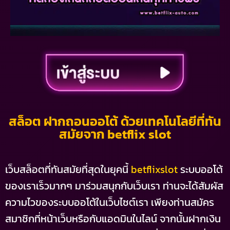
สล็อต ฝากถอนออโต้ ด้วยเทคโนโลยีที่ทัน
สมัยจาก betflix slot
เว็บสล็อตที่ทันสมัยที่สุดในยุคนี้
betflixslot
ระบบออโต้
ของเราเร็วมากๆ มาร่วมสนุกกับเว็บเรา ท่านจะได้สัมผัส
ความไวของระบบออโต้ในเว็บไซต์เรา เพียงท่านสมัคร
สมาชิกที่หน้าเว็บหรือกับแอดมินในไลน์ จากนั้นฝากเงิน