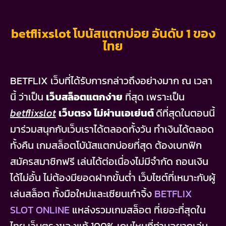
betflixslot โบนัสแตกบ่อย อันดับ 1 ของ
ไทย
BETFLIX เว็บที่ได้รับการกล่าวถึงอย่างมาก ณ เวลา
นี้ ว่าเป็น
เว็บสล็อตแตกง่าย
ที่สุด เพราะเป็น
betflixslot
เว็บตรง ไม่ผ่านเอเย่นต์
ดีที่สุดในตอนนี้
มาร่วมสนุกกับเว็บเราได้ตลอดทั้งวัน ทำเงินได้ตลอด
ทั้งคืน เกมสล็อตโบันัสแตกบ่อยที่สุด ต้องเบทฟิก
สมัครสมาชิกฟรี เล่นได้ต่อเนื่องไม่มีจำกัด ถอนเงิน
ได้ไม่อั้น ไม่ต้องมียอดฝากขั้นต่ำ เว็บไซต์ที่เหมาะกับผู้
เล่นสล็อต ทั้งมือใหม่และเซียนเก๋าจิ้ง
BETFLIX
SLOT ONLINE
แหล่งรวมเกมสล็อต ที่เยอะที่สุดใน