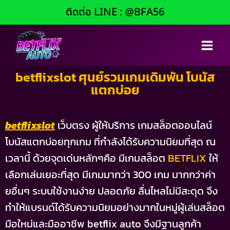
ติดต่อ LINE : @BFA56
betflixslot ศุนย์รวมเกมเดิมพัน โบนัส
แตกบ่อย
betflixslot
เว็บตรง ผู้ให้บริการ เกมสล็อตออนไลน์
โบนัสแตกบ่อยทุกเกม ที่กำลังได้รับความนิยมที่สุด ณ
เวลานี้ ด้วยจุดเด่นหลักๆคือ มีเกมสล็อต
BETFLIX
ให้
เลือกเล่นเยอะที่สุด มีเกมมากว่า 300 เกม มากกว่าค่า
ยอื่นๆ ระบบใช้งานง่าย ปลอดภัย ลื่นไหลไม่มีสะดุด จึง
ทำให้แบรนด์ได้รับความนิยมอย่างมากในหมู่ผู้เล่นสล็อต
มือใหม่และมืออาชีพ betflix auto จึงมีฐานลูกค้า