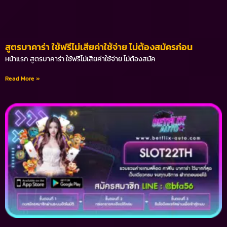
สูตรบาคาร่า ใช้ฟรีไม่เสียค่าใช้จ่าย ไม่ต้องสมัครก่อน
หน้าแรก สูตรบาคาร่า ใช้ฟรีไม่เสียค่าใช้จ่าย ไม่ต้องสมัค
Read More »