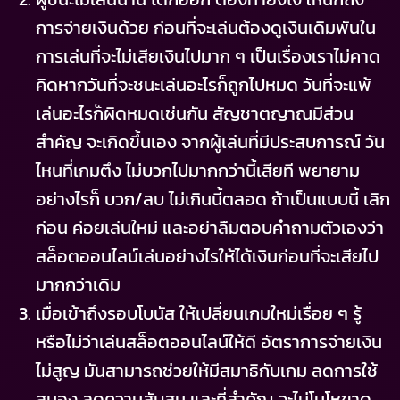
การจ่ายเงินด้วย ก่อนที่จะเล่นต้องดูเงินเดิมพันใน
การเล่นที่จะไม่เสียเงินไปมาก ๆ เป็นเรื่องเราไม่คาด
คิดหากวันที่จะชนะเล่นอะไรก็ถูกไปหมด วันที่จะแพ้
เล่นอะไรก็ผิดหมดเช่นกัน สัญชาตญาณมีส่วน
สำคัญ จะเกิดขึ้นเอง จากผู้เล่นที่มีประสบการณ์ วัน
ไหนที่เกมตึง ไม่บวกไปมากกว่านี้เสียที พยายาม
อย่างไรก็ บวก/ลบ ไม่เกินนี้ตลอด ถ้าเป็นแบบนี้ เลิก
ก่อน ค่อยเล่นใหม่ และอย่าลืมตอบคำถามตัวเองว่า
สล็อตออนไลน์เล่นอย่างไรให้ได้เงินก่อนที่จะเสียไป
มากกว่าเดิม
เมื่อเข้าถึงรอบโบนัส ให้เปลี่ยนเกมใหม่เรื่อย ๆ รู้
หรือไม่ว่าเล่นสล็อตออนไลน์ให้ดี อัตราการจ่ายเงิน
ไม่สูญ มันสามารถช่วยให้มีสมาธิกับเกม ลดการใช้
สมอง ลดความสับสน และที่สำคัญ จะไม่โมโหขาด