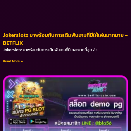
Jokerslotz มาพร้อมกับการเดิมพันเกมที่มีให้เล่นมากมาย –
BETFLIX
Jokerslotz มาพร้อมกับการเดิมพันเกมที่มีเยอะมากที่สุด สำ
Read More »