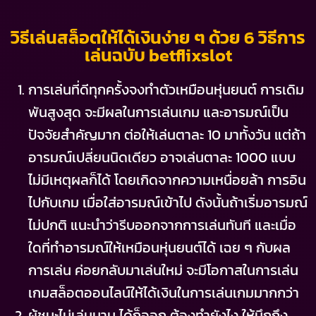
วิธีเล่นสล็อตให้ได้เงินง่าย ๆ ด้วย 6 วิธีการ
เล่นฉบับ betflixslot
การเล่นที่ดีทุกครั้งจงทำตัวเหมือนหุ่นยนต์
การเดิม
พันสูงสุด จะมีผลในการเล่นเกม และอารมณ์เป็น
ปัจจัยสำคัญมาก ต่อให้เล่นตาละ 10 มาทั้งวัน แต่ถ้า
อารมณ์เปลี่ยนนิดเดียว อาจเล่นตาละ 1000 แบบ
ไม่มีเหตุผลก็ได้ โดยเกิดจากความเหนื่อยล้า การอิน
ไปกับเกม เมื่อใส่อารมณ์เข้าไป ดังนั้นถ้าเริ่มอารมณ์
ไม่ปกติ แนะนำว่ารีบออกจากการเล่นทันที และเมื่อ
ใดที่ทำอารมณ์ให้เหมือนหุ่นยนต์ได้ เฉย ๆ กับผล
การเล่น ค่อยกลับมาเล่นใหม่ จะมีโอกาสในการเล่น
เกมสล็อตออนไลน์ให้ได้เงินในการเล่นเกมมากกว่า
ผู้ชนะไม่เล่นนาน ได้ก็ออก ต้องทำยังไง ให้นึกถึง