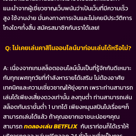
แนะนำจากผู้เชี่ยวชาญเว็บพนันว่าเป้นเว็บที่มีความเร็ว
สูง ใช้งานง่าย มั่นคงทางการเงินและไม่เคยมีประวัติการ
โกงใดๆทั้งสิ้น สมัครสมาชิกกับเราได้เลย!
Q: ไม่เคยเล่นคาสิโนออนไลน์มาก่อนเล่นได้หรือไม่?
A: เนื่องจากเกมสล็อตออนไลน์นั้นเป็นที่รู้จักกันดีเหมาะ
กับทุกเพศทุกวัยที่กำลังหารายได้เสริม ไม่ต้องอาศัย
เทคนิคและความเชี่ยวชาญให้ยุ่งยาก เพราะท่านสามารถ
เล่นได้เพียงเสี่ยงดวงเท่านั้น ลงทุนต่ำ ท่านสามารถเล่น
สล็อตกับเราขั้นต่ำ 1 บาทได้ เพียงหมุนสปินไปเรื่อยๆก็
สามารถเล่นได้แล้ว ถ้าคุณอยากเอาชนะบ่อยๆคุณ
สามารถ
ทดลองเล่น BETFLIX
กับเราก่อนก็ได้เราให้