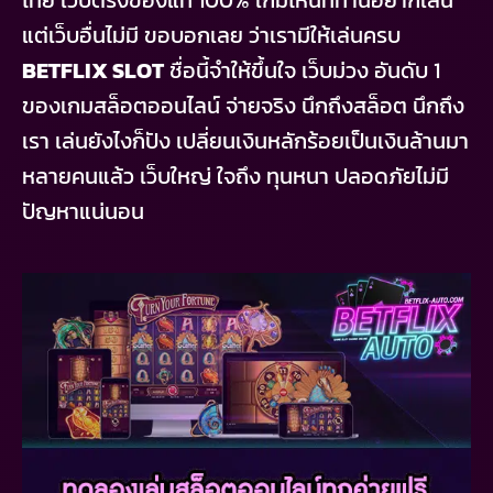
ไทย เว็บตรงของแท้ 100% เกมไหนที่ท่านอยากเล่น
แต่เว็บอื่นไม่มี ขอบอกเลย ว่าเรามีให้เล่นครบ
BETFLIX SLOT
ชื่อนี้จำให้ขึ้นใจ เว็บม่วง อันดับ 1
ของเกมสล็อตออนไลน์ จ่ายจริง นึกถึงสล็อต นึกถึง
เรา เล่นยังไงก็ปัง เปลี่ยนเงินหลักร้อยเป็นเงินล้านมา
หลายคนแล้ว เว็บใหญ่ ใจถึง ทุนหนา ปลอดภัยไม่มี
ปัญหาแน่นอน