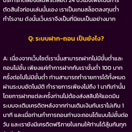
บริการทดลองเล่นฟรีตลอด 24 ชั่วโมงเพื่อเป็นการ
ตัดสินใจก่อนเล่นนั้นเอง เราเป็นเกมสล็อตลงทุนต่ำ
กำไรงาม ดังนั้นเว็บเราจึงเป็นที่นิยมเป็นอย่างมาก
Q: ระบบฝาก-ถอน เป็นยังไง?
A: เนื่องจากเว็บไซต์เรานั้นสามารถฝากไม่มีขั้นต่ำและ
ถอนไม่อั้น เพียงแค่ทำการฝากกับเราขั้นต่ำ 100 บาท
ครั้งต่อไปไม่มีขั้นต่ำ ท่านสามารถทำรายการได้ทั้งหมด
ผ่านระบบอัตโนมัติ ทำรายการเพียงไม่ถึง 1 นาทีเท่านั้น
โดยการฝากแต่ละครั้งท่านไม่ต้องส่งสลิปให้แอดมิน
ระบบจะเติมเครดิตหลังจากท่านเติมเงินกับเราไม่เกิน 1
นาที และเมื่อท่านทำการถอนท่านจะถอนได้แบบไม่อั้นต่อ
วัน และเรายังมีเครดิตฟรีภายในเกมให้ท่านได้ลุ้นกันทุก