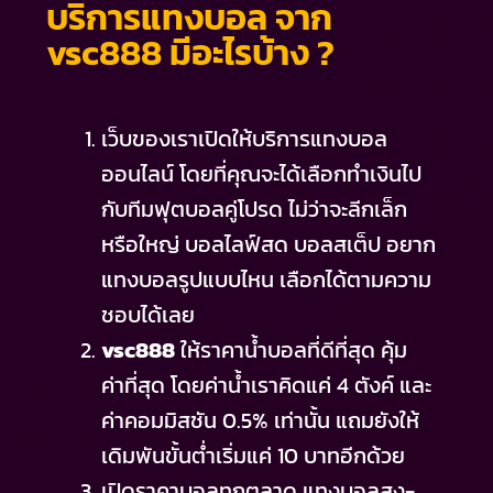
บริการแทงบอล จาก
vsc888 มีอะไรบ้าง ?
เว็บของเราเปิดให้บริการแทงบอล
ออนไลน์ โดยที่คุณจะได้เลือกทำเงินไป
กับทีมฟุตบอลคู่โปรด ไม่ว่าจะลีกเล็ก
หรือใหญ่ บอลไลฟ์สด บอลสเต็ป อยาก
แทงบอลรูปแบบไหน เลือกได้ตามความ
ชอบได้เลย
vsc888
ให้ราคาน้ำบอลที่ดีที่สุด คุ้ม
ค่าที่สุด โดยค่าน้ำเราคิดแค่ 4 ตังค์ และ
ค่าคอมมิสชัน 0.5% เท่านั้น แถมยังให้
เดิมพันขั้นต่ำเริ่มแค่ 10 บาทอีกด้วย
เปิดราคาบอลทุกตลาด แทงบอลสูง-