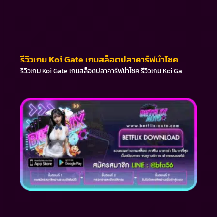
รีวิวเกม Koi Gate เกมสล็อตปลาคาร์ฟนำโชค
รีวิวเกม Koi Gate เกมสล็อตปลาคาร์ฟนำโชค รีวิวเกม Koi Ga