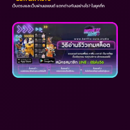
เว็บตรงและเว็บผ่านเอเยนต์ แตกต่างกันเอย่างไร? ในยุคที่ก