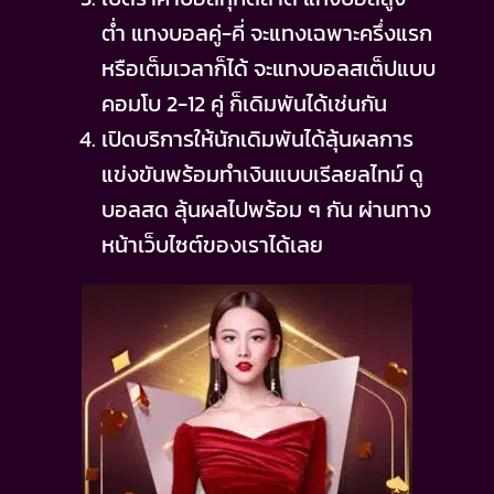
ต่ำ แทงบอลคู่-คี่ จะแทงเฉพาะครึ่งแรก
หรือเต็มเวลาก็ได้ จะแทงบอลสเต็ปแบบ
คอมโบ 2-12 คู่ ก็เดิมพันได้เช่นกัน
เปิดบริการให้นักเดิมพันได้ลุ้นผลการ
แข่งขันพร้อมทำเงินแบบเรีลยลไทม์ ดู
บอลสด ลุ้นผลไปพร้อม ๆ กัน ผ่านทาง
หน้าเว็บไซต์ของเราได้เลย