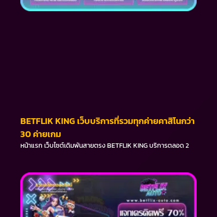
BETFLIK KING เว็บบริการที่รวมทุกค่ายคาสิโนกว่า
30 ค่ายเกม
หน้าแรก เว็บไซต์เดิมพันสายตรง BETFLIK KING บริการตลอด 2