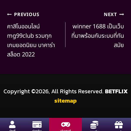
PREVIOUS
NEXT
คาสิโนออนไลน์
winner 1688 เป็นเว็บ
mg99club รวมทุก
ที่มาพร้อมกับระบบที่ทัน
เกมยอดนิยม บาคาร่า
สมัย
สล็อต 2022
Copyright ©2026, All Rights Reserved.
BETFLIX
sitemap