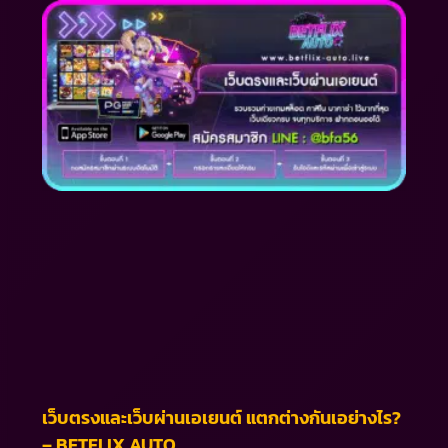
เว็บตรงและเว็บผ่านเอเยนต์ แตกต่างกันเอย่างไร?
– BETFLIX AUTO