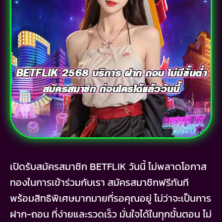
เปิดรับสมัครสมาชิก BETFLIK วันนี้ ไม่พลาดโอกาส
ทองในการเข้าร่วมกับเรา สมัครสมาชิกฟรีทันที
พร้อมสิทธิพิเศษมากมายที่รอคุณอยู่ ไม่ว่าจะเป็นการ
ฝาก-ถอน ที่ง่ายและรวดเร็ว มั่นใจได้ในทุกขั้นตอน ไม่