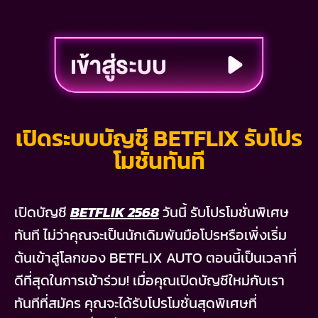
เปิดระบบบัญชี BETFLIX รับโปร
โมชั่นทันที
เปิดบัญชี
BETFLIK 2568
วันนี้ รับโปรโมชั่นพิเศษ
ทันที ไม่ว่าคุณจะเป็นนักเดิมพันมือโปรหรือเพิ่งเริ่ม
ต้นเข้าสู่โลกของ BETFLIX AUTO ตอนนี้เป็นเวลาที่
ดีที่สุดในการเข้าร่วม! เมื่อคุณเปิดบัญชีใหม่กับเรา
ทันทีที่สมัคร คุณจะได้รับโปรโมชั่นสุดพิเศษที่