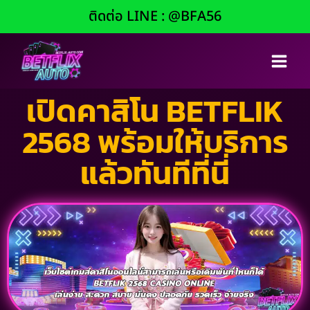
ติดต่อ LINE : @BFA56
เปิดคาสิโน BETFLIK
2568 พร้อมให้บริการ
แล้วทันทีที่นี่