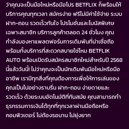
ว่าคุณจะเป็นมือใหม่หรือมือโปร BETFLIX ก็พร้อมให้
บริการคุณทุกเวลา สมัครง่าย ฟรีไม่มีค่าใช้จ่าย ระบบ
ฝาก-ถอน รวดเร็วทันใจ โปรโมชั่นและโบนัสพิเศษ
เฉพาะสมาชิก บริการลูกค้าตลอด 24 ชั่วโมง คุณ
กำลังมองหาแพลตฟอร์มการเดิมพันที่น่าเชื่อถือ
พร้อมทั้งบริการที่สะดวกสบายใช่ไหม BETFLIK
AUTO พร้อมเปิดรับสมัครสมาชิกใหม่สำหรับปี 2568
นี้แล้ววันนี้! ไม่ว่าคุณจะเป็นนักเดิมพันมือใหม่หรือมือ
อาชีพ เรามีทุกสิ่งที่คุณต้องการเพื่อให้การเล่นของ
คุณเป็นไปอย่างราบรื่น ฝาก-ถอน ง่ายดายและ
รวดเร็ว ด้วยระบบอัตโนมัติที่ทันสมัย คุณสามารถทำ
ธุรกรรมการเงินได้ทุกที่ทุกเวลาผ่านมือถือหรือ
คอมพิวเตอร์ ไม่ต้องรอนาน ไม่ยุ่งยาก