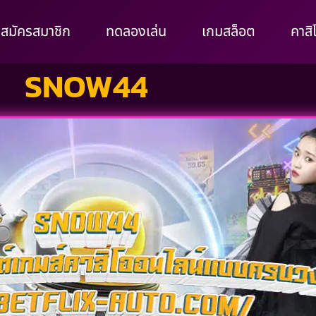
สมัครสมาชิก
ทดลองเล่น
เกมสล็อต
คาสิ
SNOW44