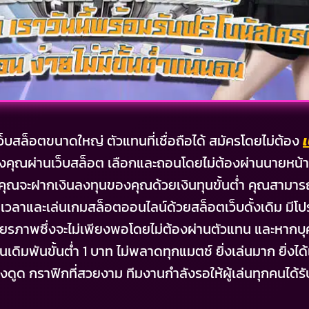
บสล็อตขนาดใหญ่ ตัวแทนที่เชื่อถือได้ สมัครโดยไม่ต้อง
งคุณผ่านเว็บสล็อต เลือกและถอนโดยไม่ต้องผ่านนายหน้
่าคุณจะฝากเงินลงทุนของคุณด้วยเงินทุนขั้นต่ำ คุณสามาร
วลาและเล่นเกมสล็อตออนไลน์ด้วยสล็อตเว็บดั้งเดิม มีโปร
สถียรภาพซึ่งจะไม่เพียงพอโดยไม่ต้องผ่านตัวแทน และหากบ
เดิมพันขั้นต่ำ 1 บาท ไม่พลาดทุกแมตช์ ยิ่งเล่นมาก ยิ่งได
าดึงดูด กราฟิกที่สวยงาม ทีมงานกำลังรอให้ผู้เล่นทุกคนได้ร