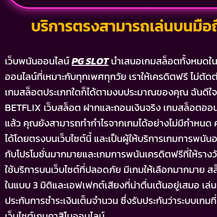
บริการตรงสามารถเล่นบนมือ
เว็บพนันออนไลน์
PG SLOT
นำเสนอเกมสล็อตทั้งหมดในค
ออนไลน์ที่เหมาะกับทุกเพศทุกวัย เราให้เครดิตฟรี ไม่ตัดต่
เกมสล็อตประเภทใดก็ได้ตามงบประมาณของคุณ ฉันดีใจท
BETFLIX เว็บสล็อต ฝากและถอนเงินจริง เกมสล็อตออนไล
แล้ว คุณยังสามารถทำกำไรจากเกมได้อย่างไม่มีกำหนด
ได้โดยตรงบนเว็บไซต์นี้ และเป็นผู้ให้บริการเกมการพน
กับโปรโมชั่นมากมายและเกมการพนันเครดิตฟรีที่ให้รางวัล
ใช้บริการบนเว็บไซต์ที่ปลอดภัย มีเกมให้เลือกมากมาย 
ในแบบ 3 มิติและเอฟเฟกต์เสียงที่น่าตื่นเต้นอยู่เสมอ เ
ประกันการชำระเงินเต็มจำนวน ซึ่งรับประกันว่าระบบเกมท
เว็บไซต์เกมคาสิโนออนไลน์