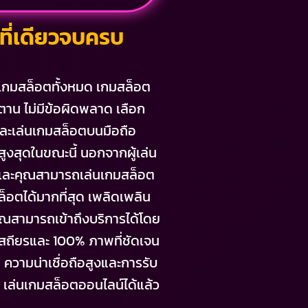
ี่เดียวจบครบ
นเกมสล็อตทั้งหมด เกมสล็อต
ซาตาน ไม่มีข้อผิดพลาด เลือก
ละเล่นเกมสล็อตบนมือถือ
งสุดในขณะนี้ นอกจากผู้เล่น
 และคุณสามารถเล่นเกมสล็อต
็อตได้มากที่สุด เพลิดเพลิน
คุณสามารถเข้าถึงบริการได้โดย
เสถียรและ 100% ภาพที่ชัดเจน
 ความน่าเชื่อถือสูงและการรับ
ง เล่นเกมสล็อตออนไลน์ได้แล้ว