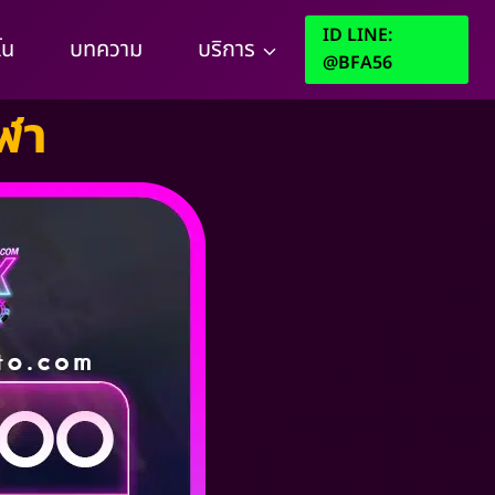
ID LINE:
โน
บทความ
บริการ
@BFA56
ฬา