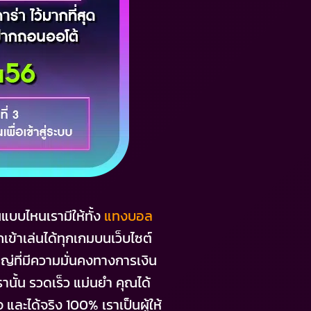
แบบไหนเรามีให้ทั้ง
แทงบอล
เข้าเล่นได้ทุกเกมบนเว็บไซต์
ใหญ่ที่มีความมั่นคงทางการเงิน
นั้น รวดเร็ว แม่นยำ คุณได้
และได้จริง 100% เราเป็นผู้ให้