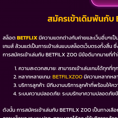
สมัครเข้าเดิมพันกั
สล็อต
BETFLIX
มีความแตกต่างกับค่ายและเว็บอื่นๆเป็น
เกมส์ ล้วนแต่เป็นการเข้าเล่นแบบสล็อตเว็บตรงทั้งสิ้น ซึ่งสา
การสมัครเข้าเล่นกับ BETFILX ZOO มีข้อดีมากมายที่ทำให้
ความสะดวกสบาย: สามารถเข้าเล่นเกมได้ทุกที่ท
หลากหลายเกม:
BETFILXZOO
มีความหลากหลายใ
บริการลูกค้า: มีทีมงานบริการลูกค้าที่พร้อมให้ค
ระบบความปลอดภัย: ระบบรักษาความปลอดภัยข้อ
ดังนั้น การสมัครเข้าเล่นกับ BETFILX ZOO เป็นทางเลือ