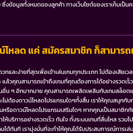
ซึ่งข้อมูลทั้งหมดของลูกค้า ทางเว็บไซต์ของเราเก็บเป็นค
วน์โหลด แค่ สมัครสมาชิก ก็สามารถเ
ดวกและง่ายที่สุดเพื่อเข้าเล่นเกมทุกประเภท ไม่ต้องเสียเ
to แล้วคุณสามารถเข้าถึงเกมที่คุณต้องการได้อย่างรวดเร็
นันอื่น ๆ อีกมากมาย คุณสามารถเพลิดเพลินกับเกมสล็อต
และไม่ต้องดาวน์โหลดโปรแกรมใดๆทั้งสิ้น เราให้คุณสนุกกั
้อนหรือดาวน์โหลดโปรแกรมเสริมใดๆ หากคุณเป็นสมาชิกกับเ
ให้บริการอย่างรวดเร็ว ทันใจ ทั้งระบบเกมที่ลื่นไหล รวมไป
ด้ทันที เรามุ่งมั่นที่จะทำให้คุณได้รับประสบการณ์การเล