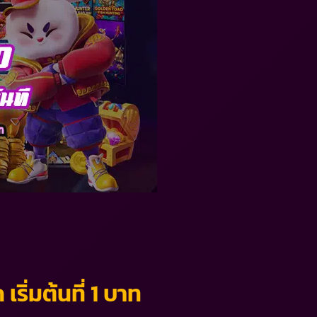
ริ่มต้นที่ 1 บาท