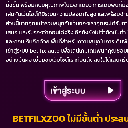
ยิ่งขึ้น พร้อมกับมีคุณภาพในเวลาเดียว การเดิมพันที่มั่ง
เล่นกับเว็บไซต์ที่มีระบบความปลอดภัยสูง และพร้อมจ่าย
ส่วนนี้หากคุณเข้าร่วมสนุกกับเว็บของเราคุณจะได้รับการบ
เสมอ และรับรองว่าถอนได้จริง อีกทั้งยังไม่จำกัดขั้นต่
และถอนเงินอีกด้วย พื้นที่สำหรับความสนุกในการเดิมพ
เข้าสู่ระบบ betflix auto เพื่อเล่น่เกมเดิมพันที่คุณชอ
อย่างมั่นคง เยี่ยมชมเว็บไซต์เราก่อนตัดสินใจได้เลยครั
BETFILXZOO ไม่มีขั้นต่ำ ประสบก