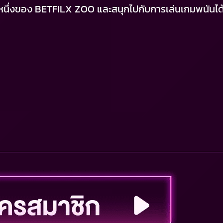
วนหนึ่งของ BETFILX ZOO และสนุกไปกับการเล่นเกมพนันไ