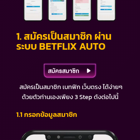
1. สมัครเป็นสมาชิก ผ่าน
ระบบ BETFLIX AUTO
สมัครเป็นสมาชิก เบทฟิก เว็บตรง ได้ง่ายๆ
ด้วยตัวท่านเองเพียง 3 Step ดังต่อไปนี้
1.1 กรอกข้อมูลสมาชิก