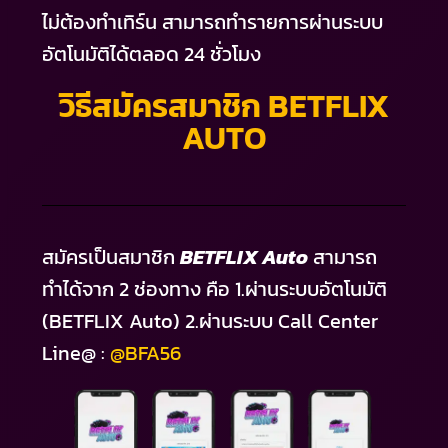
ไม่ต้องทำเทิร์น สามารถทำรายการผ่านระบบ
อัตโนมัติได้ตลอด 24 ชั่วโมง
วิธีสมัครสมาชิก BETFLIX
AUTO
สมัครเป็นสมาชิก
BETFLIX Auto
สามารถ
ทำได้จาก 2 ช่องทาง คือ 1.ผ่านระบบอัตโนมัติ
(BETFLIX Auto) 2.ผ่านระบบ Call Center
Line@ :
@BFA56