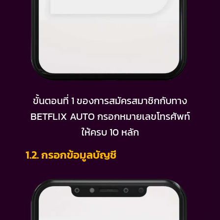
ขั้นตอนที่ 1 ของการสมัครสมาชิกกับทาง
BETFLIX AUTO กรอกหมายเลขโทรศัพท์
ให้ครบ 10 หลัก
1.2. กรอกข้อมูลบัญชี