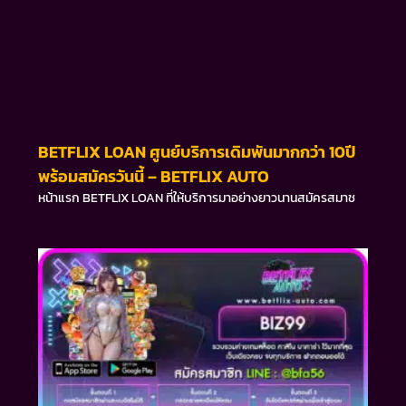
BETFLIX LOAN ศูนย์บริการเดิมพันมากกว่า 10ปี
พร้อมสมัครวันนี้ – BETFLIX AUTO
หน้าแรก BETFLIX LOAN ที่ให้บริการมาอย่างยาวนานสมัครสมาช