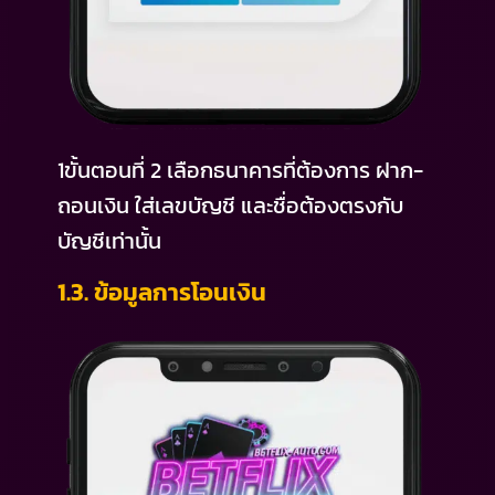
1ขั้นตอนที่ 2 เลือกธนาคารที่ต้องการ ฝาก-
ถอนเงิน ใส่เลขบัญชี และชื่อต้องตรงกับ
บัญชีเท่านั้น
1.3. ข้อมูลการโอนเงิน