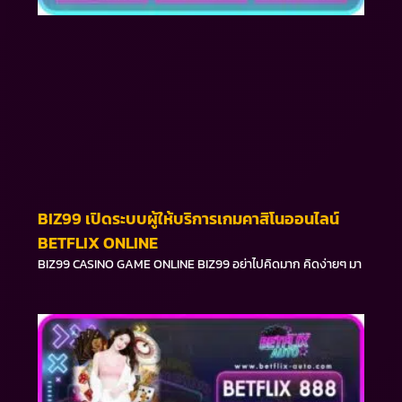
BIZ99 เปิดระบบผู้ให้บริการเกมคาสิโนออนไลน์
BETFLIX ONLINE
BIZ99 CASINO GAME ONLINE BIZ99 อย่าไปคิดมาก คิดง่ายๆ มา