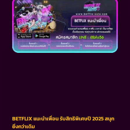
BETFLIX แนะนำเพื่อน รับสิทธิพิเศษปี 2025 สนุก
ยิ่งกว่าเดิม