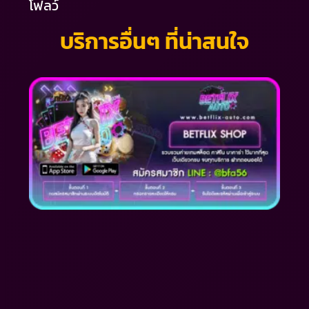
โฟลว์
บริการอื่นๆ ที่น่าสนใจ