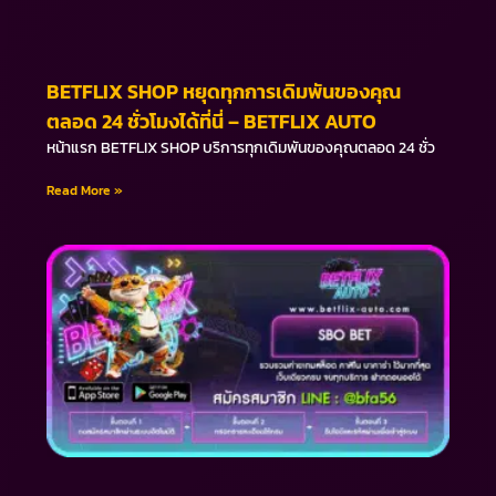
BETFLIX SHOP หยุดทุกการเดิมพันของคุณ
ตลอด 24 ชั่วโมงได้ที่นี่ – BETFLIX AUTO
หน้าแรก BETFLIX SHOP บริการทุกเดิมพันของคุณตลอด 24 ชั่ว
Read More »