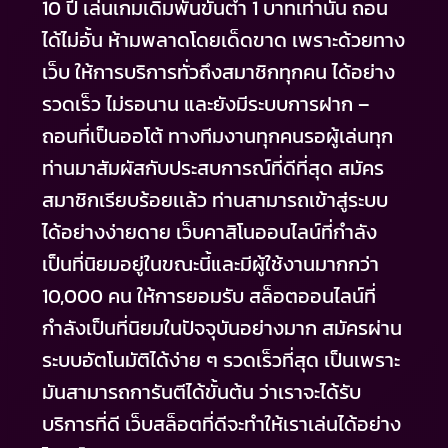
10 ปี เล่นเกมเดิมพันขั้นต่ำ 1 บาทเท่านั้น ถอน
ได้ไม่อั้น ห้ามพลาดโดยเด็ดขาด เพราะด้วยทาง
เว็บ ให้การบริการทั่วถึงสมาชิกทุกคน ได้อย่าง
รวดเร็ว ไม่รอนาน และยังมีระบบการฝาก –
ถอนที่เป็นออโต้ ทางทีมงานทุกคนรอผู้เล่นทุก
ท่านมาสัมผัสกับประสบการณ์ที่ดีที่สุด สมัคร
สมาชิกเรียบร้อยเเล้ว ท่านสามารถเข้าสู่ระบบ
ได้อย่างง่ายดาย เว็บคาสิโนออนไลน์ที่กำลัง
เป็นที่นิยมอยู่ในขณะนี้และมีผู้ใช้งานมากกว่า
10,000 คน ให้การยอมรับ สล็อตออนไลน์ที่
กำลังเป็นที่นิยมในปัจจุบันอย่างมาก สมัครผ่าน
ระบบอัตโนมัติได้ง่าย ๆ รวดเร็วที่สุด เป็นเพราะ
มันสามารถการันตีได้ขั้นต้น ว่าเราจะได้รับ
บริการที่ดี เว็บสล็อตที่ดีจะทำให้เราเล่นได้อย่าง