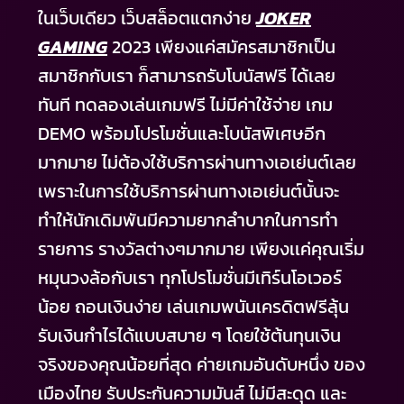
ในเว็บเดียว เว็บสล็อตแตกง่าย
JOKER
GAMING
2023 เพียงแค่สมัครสมาชิกเป็น
สมาชิกกับเรา ก็สามารถรับโบนัสฟรี ได้เลย
ทันที ทดลองเล่นเกมฟรี ไม่มีค่าใช้จ่าย เกม
DEMO พร้อมโปรโมชั่นและโบนัสพิเศษอีก
มากมาย ไม่ต้องใช้บริการผ่านทางเอเย่นต์เลย
เพราะในการใช้บริการผ่านทางเอเย่นต์นั้นจะ
ทำให้นักเดิมพันมีความยากลำบากในการทำ
รายการ รางวัลต่างๆมากมาย เพียงเเค่คุณเริ่ม
หมุนวงล้อกับเรา ทุกโปรโมชั่นมีเทิร์นโอเวอร์
น้อย ถอนเงินง่าย เล่นเกมพนันเครดิตฟรีลุ้น
รับเงินกำไรได้แบบสบาย ๆ โดยใช้ต้นทุนเงิน
จริงของคุณน้อยที่สุด ค่ายเกมอันดับหนึ่ง ของ
เมืองไทย รับประกันความมันส์ ไม่มีสะดุด และ