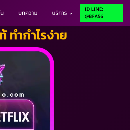
ID LINE:
โน
บทความ
บริการ
@BFA56
้ ทำกำไรง่าย