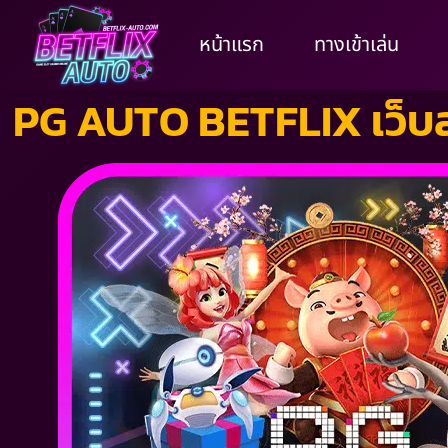
หน้าแรก
ทางเข้าเล่น
PG AUTO BETFLIX เว็บส