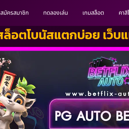
สมัครสมาชิก
ทดลองเล่น
เกมสล็อต
คาสิ
ล็อตโบนัสแตกบ่อย เว็บแท