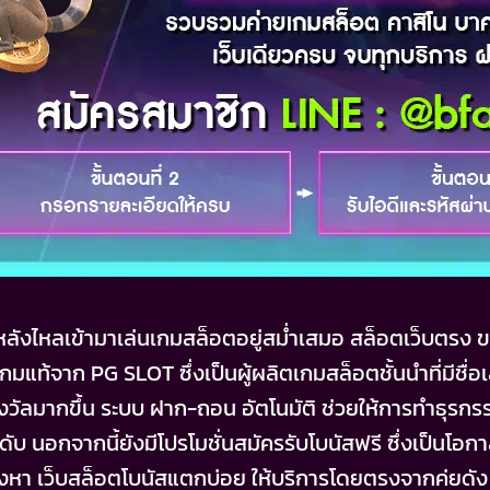
่นหลังไหลเข้ามาเล่นเกมสล็อตอยู่สม่ำเสมอ สล็อตเว็บตรง ข
มแท้จาก PG SLOT ซึ่งเป็นผู้ผลิตเกมสล็อตชั้นนำที่มีชื่อเ
างวัลมากขึ้น ระบบ ฝาก-ถอน อัตโนมัติ ช่วยให้การทำธุรกรร
ดับ นอกจากนี้ยังมีโปรโมชั่นสมัครรับโบนัสฟรี ซึ่งเป็นโอกาส
องหา เว็บสล็อตโบนัสแตกบ่อย ให้บริการโดยตรงจากค่ยดั