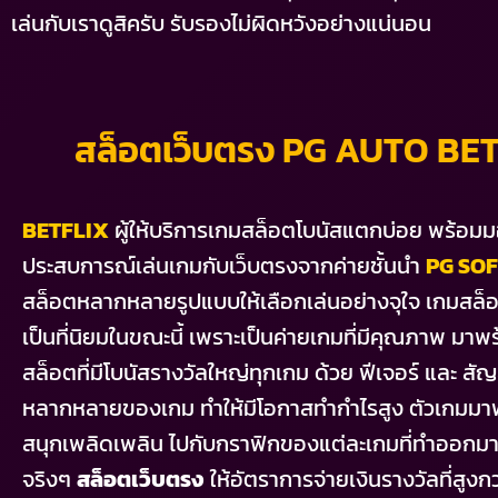
เล่นกับเราดูสิครับ รับรองไม่ผิดหวังอย่างแน่นอน
สล็อตเว็บตรง PG AUTO BE
BETFLIX
ผู้ให้บริการเกมสล็อตโบนัสแตกบ่อย พร้อม
ประสบการณ์เล่นเกมกับเว็บตรงจากค่ายชั้นนำ
PG SO
สล็อตหลากหลายรูปแบบให้เลือกเล่นอย่างจุใจ เกมสล็
เป็นที่นิยมในขณะนี้ เพราะเป็นค่ายเกมที่มีคุณภาพ มาพ
สล็อตที่มีโบนัสรางวัลใหญ่ทุกเกม ด้วย ฟีเจอร์ และ สัญล
หลากหลายของเกม ทำให้มีโอกาสทำกำไรสูง ตัวเกมมา
สนุกเพลิดเพลิน ไปกับกราฟิกของแต่ละเกมที่ทำออกมา
จริงๆ
สล็อตเว็บตรง
ให้อัตราการจ่ายเงินรางวัลที่สูงกว