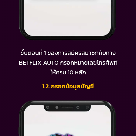
ขั้นตอนที่ 1 ของการสมัครสมาชิกกับทาง
BETFLIX AUTO กรอกหมายเลขโทรศัพท์
ให้ครบ 10 หลัก
1.2. กรอกข้อมูลบัญชี