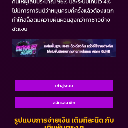
คืนให้ผู้เล่นประมาณ 96% และระบบเก็บไว้ 4%
ไม่มีการการันตีว่าหมุนครบกี่ครั้งแล้วต้องแตก
ทำให้สล็อตมีความผันผวนสูงกว่ากาชาอย่าง
ชัดเจน
เข้าสู่ระบบ
สมัครสมาชิก
รูปแบบการจ่ายเงิน เติมทีละนิด กับ
เดิมพันตรง ๆ