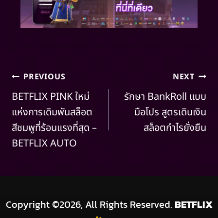
PREVIOUS
NEXT
BETFLIX PINK ใหม่
รักษา BankRoll แบบ
แห่งการเดิมพันสล็อต
มือโปร สูตรเดินเงิน
สีชมพูที่ร้อนแรงที่สุด –
สล็อตกำไรยั่งยืน
BETFLIX AUTO
Copyright ©2026, All Rights Reserved.
BETFLIX