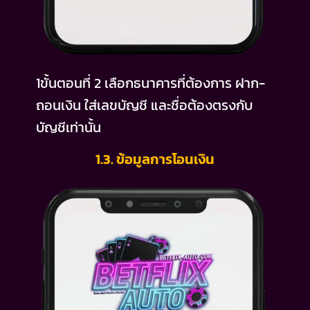
1ขั้นตอนที่ 2 เลือกธนาคารที่ต้องการ ฝาก-
ถอนเงิน ใส่เลขบัญชี และชื่อต้องตรงกับ
บัญชีเท่านั้น
1.3. ข้อมูลการโอนเงิน