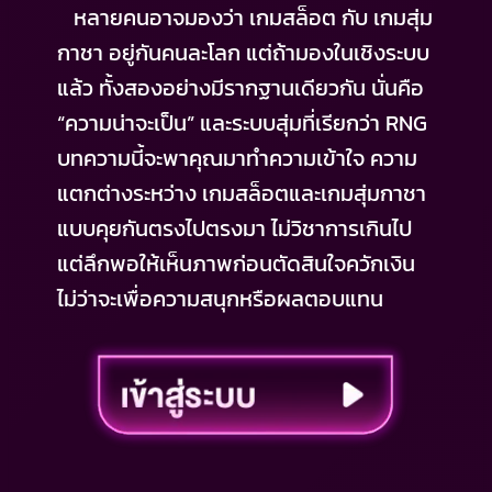
หลายคนอาจมองว่า เกมสล็อต กับ เกมสุ่ม
กาชา อยู่กันคนละโลก แต่ถ้ามองในเชิงระบบ
แล้ว ทั้งสองอย่างมีรากฐานเดียวกัน นั่นคือ
“ความน่าจะเป็น” และระบบสุ่มที่เรียกว่า RNG
บทความนี้จะพาคุณมาทำความเข้าใจ ความ
แตกต่างระหว่าง เกมสล็อตและเกมสุ่มกาชา
แบบคุยกันตรงไปตรงมา ไม่วิชาการเกินไป
แต่ลึกพอให้เห็นภาพก่อนตัดสินใจควักเงิน
ไม่ว่าจะเพื่อความสนุกหรือผลตอบแทน