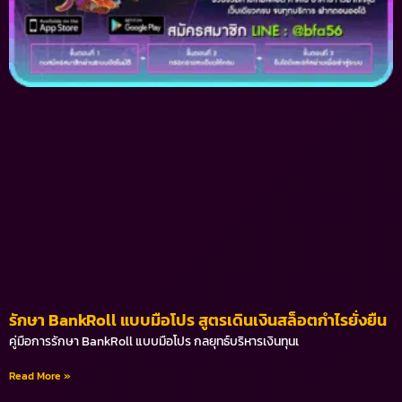
รักษา BankRoll แบบมือโปร สูตรเดินเงินสล็อตกำไรยั่งยืน
คู่มือการรักษา BankRoll แบบมือโปร กลยุทธ์บริหารเงินทุนเ
Read More »