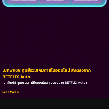
เบทฟิก68 ศูนย์รวมเกมคาสิโนออนไลน์ ส่งตรงจาก
BETFLIX Auto
เบทฟิก68 ศูนย์รวมคาสิโนออนไลน์ ส่งตรงจาก BETFLIX Auto เ
Read More »