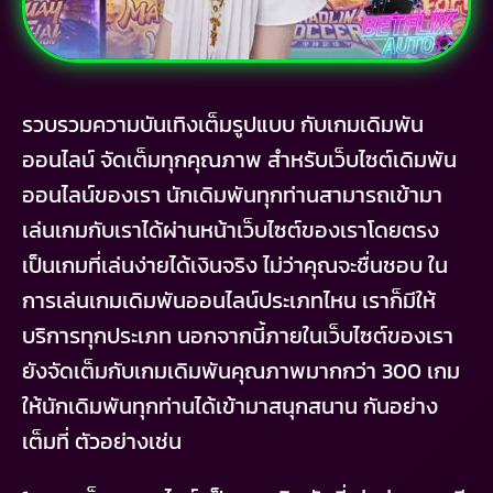
รวบรวมความบันเทิงเต็มรูปแบบ กับเกมเดิมพัน
ออนไลน์ จัดเต็มทุกคุณภาพ สำหรับเว็บไซต์เดิมพัน
ออนไลน์ของเรา นักเดิมพันทุกท่านสามารถเข้ามา
เล่นเกมกับเราได้ผ่านหน้าเว็บไซต์ของเราโดยตรง
เป็นเกมที่เล่นง่ายได้เงินจริง ไม่ว่าคุณจะชื่นชอบ ใน
การเล่นเกมเดิมพันออนไลน์ประเภทไหน เราก็มีให้
บริการทุกประเภท นอกจากนี้ภายในเว็บไซต์ของเรา
ยังจัดเต็มกับเกมเดิมพันคุณภาพมากกว่า 300 เกม
ให้นักเดิมพันทุกท่านได้เข้ามาสนุกสนาน กันอย่าง
เต็มที่ ตัวอย่างเช่น