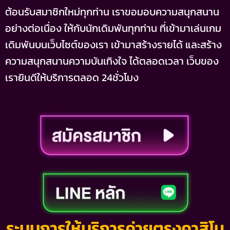
ต้อนรับสมาชิกใหม่ทุกท่าน เราขอมอบความสนุกสนาน
อย่างต่อเนื่อง ให้กับนักเดิมพันทุกท่าน ที่เข้ามาเล่นเกม
เดิมพันบนเว็บไซต์ของเรา เข้ามาสร้างรายได้ และสร้าง
ความสนุกสนานความบันเทิงใจ ได้ตลอดเวลา เว็บของ
เรายินดีให้บริการตลอด 24ชั่วโมง
ระบบการให้บริการค่ายตรงคาสิโน