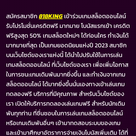
สมัครสมาชิก
818KING
เข้าร่วมเกมสล็อตออนไลน์
รับโปรโมชั่นเครดิตฟรี มากมาย โบนัสแรกเข้า เครดิต
ฟรีสูงสุด 50% เกมสล็อตใหม่ๆ ได้ก่อนใคร ทำเงินได้
มากมายที่สุด เป็นเกมยอดนิยมแห่งปี 2023 สมาชิก
บนเว็บไซต์ของเราแห่งนี้ ได้นำไปปรับใช้ในการเล่น
เกมสล็อตออนไลน์ ที่เว็บไซต์ของเรา เพื่อเพิ่มโอกาส
ในการชนะเกมเดิมพันมากยิ่งขึ้น และทำเงินจากเกม
สล็อตออนไลน์ ได้มากยิ่งขึ้นนั่นเองทางเข้าเล่นเกม
ทดลองฟรี บริการที่มีคุณภาพ สำหรับเว็บไซต์ของ
เรา เปิดให้บริการทดลองเล่นเกมฟรี สำหรับนักเดิม
พันทุกท่าน ที่ชื่นชอบในการเล่นเกมสล็อตออนไลน์
หรือเกมเดิมพันอื่นๆ เข้ามาทดสอบระบบของเกม
และเข้ามาศึกษาอัตราการจ่ายเงินโบนัสเพิ่มเติม ได้ที่