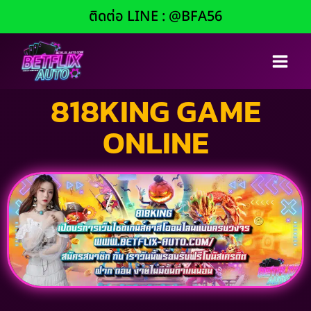
ติดต่อ LINE : @BFA56
818KING GAME
ONLINE