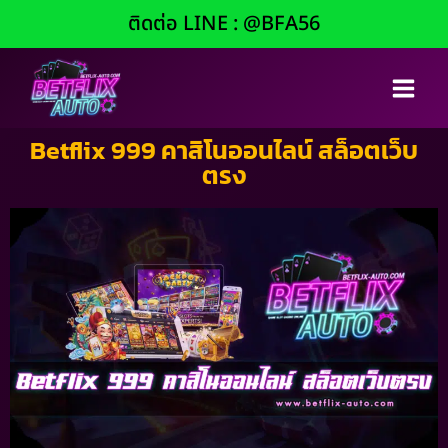
ติดต่อ LINE : @BFA56
Betflix 999 คาสิโนออนไลน์ สล็อตเว็บ
ตรง