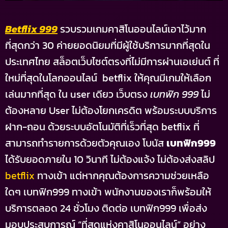
Betflix 999
รวบรวมเกมคาสิโนออนไลน์เอาไว้มาก
ที่สุดกว่า 30 ค่ายยอดนิยมที่มีผู้ใช้บริการมากที่สุดใน
ประเทศไทย สล็อตเว็บไซต์ตรงที่ไม่มีการผ่านเอเย่นต์ ที่
ใหม่ที่สุดในโลกออนไลน์ betflix ให้คุณมีเกมให้เลือก
เล่นมากที่สุด ใน user เดียว เว็บตรง
เบทฟิก 999
ไม่
ต้องหลาย User ไม่ต้องโยกเครดิต พร้อมระบบบริการ
ฝาก-ถอน ด้วยระบบอัตโนมัติที่เร็วที่สุด betflix ที่
สามารถทำรายการด้วยตัวคุณเอง โบนัส
เบทฟิก999
ได้รับยอดภายใน 10 วินาที ไม่ต้องแจ้ง ไม่ต้องส่งสลิป
betflix
ทางเข้า แต่หากคุณต้องการความช่วยเหลือ
ใดๆ เบทฟิก999 ทางเข้า พนักงานของเราก็พร้อมให้
บริการตลอด 24 ชั่วโมง ติดต่อ เบทฟิก999 เพื่อส่ง
มอบประสบการณ์ “ที่สุดแห่งคาสิโนออนไลน์” อย่าง