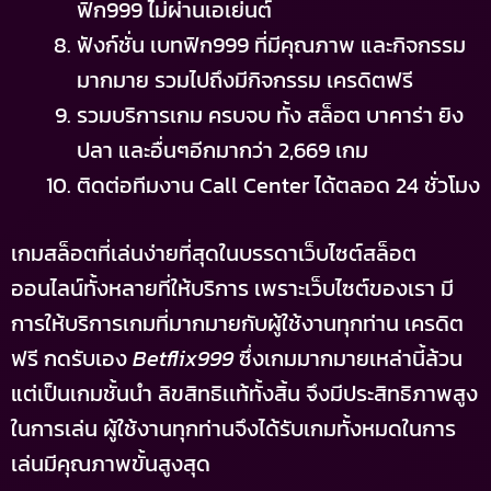
ฟิก999 ไม่ผ่านเอเย่นต์
ฟังก์ชั่น เบทฟิก999 ที่มีคุณภาพ และกิจกรรม
มากมาย รวมไปถึงมีกิจกรรม เครดิตฟรี
รวมบริการเกม ครบจบ ทั้ง สล็อต บาคาร่า ยิง
ปลา และอื่นๆอีกมากว่า 2,669 เกม
ติดต่อทีมงาน Call Center ได้ตลอด 24 ชั่วโมง
เกมสล็อตที่เล่นง่ายที่สุดในบรรดาเว็บไซต์สล็อต
ออนไลน์ทั้งหลายที่ให้บริการ เพราะเว็บไซต์ของเรา มี
การให้บริการเกมที่มากมายกับผู้ใช้งานทุกท่าน เครดิต
ฟรี กดรับเอง
Betflix999
ซึ่งเกมมากมายเหล่านี้ล้วน
แต่เป็นเกมชั้นนำ ลิขสิทธิเเท้ทั้งสิ้น จึงมีประสิทธิภาพสูง
ในการเล่น ผู้ใช้งานทุกท่านจึงได้รับเกมทั้งหมดในการ
เล่นมีคุณภาพขั้นสูงสุด