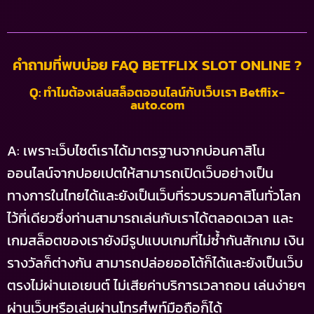
คำถามที่พบบ่อย FAQ BETFLIX SLOT ONLINE ?
Q: ทำไมต้องเล่นสล็อตออนไลน์กับเว็บเรา Betflix-
auto.com
A: เพราะเว็บไซต์เราได้มาตรฐานจากบ่อนคาสิโน
ออนไลน์จากปอยเปตให้สามารถเปิดเว็บอย่างเป็น
ทางการในไทยได้และยังเป็นเว็บที่รวบรวมคาสิโนทั่วโลก
ไว้ที่เดียวซึ่งท่านสามารถเล่นกับเราได้ตลอดเวลา และ
เกมสล็อตของเรายังมีรูปแบบเกมที่ไม่ซ้ำกันสักเกม เงิน
รางวัลก็ต่างกัน สามารถปล่อยออโต้ก็ได้และยังเป็นเว็บ
ตรงไม่ผ่านเอเยนต์ ไม่เสียค่าบริการเวลาถอน เล่นง่ายๆ
ผ่านเว็บหรือเล่นผ่านโทรศํพท์มือถือก็ได้