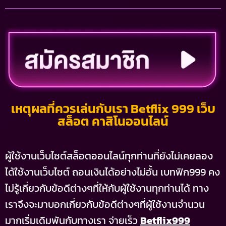
เหตุผลที่ควรเล่นกับเรา Betflix 999 เว็บ
สล็อต คาสิโนออนไลน์
ผู้ใช้งานเว็บไซต์สล็อตออนไลน์ทุกท่านที่ยังไม่เคยลอง
ได้ใช้งานเว็บไซต์ ถอนเงินได้อย่างไม่อั้น เบทฟิก999 คง
ไม่รู้เกี่ยวกับข้อดีต่างๆที่ให้กับผู้ใช้งานทุกท่านได้ ทาง
เราจึงจะมาบอกเกี่ยวกับข้อดีต่างๆที่ผู้ใช้งานจำนวน
มากเริ่มเดิมพันกับทางเรา จ่ายเร็ว
Betflix999