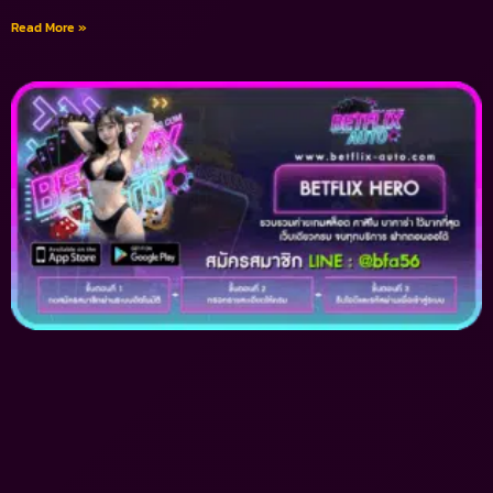
Read More »