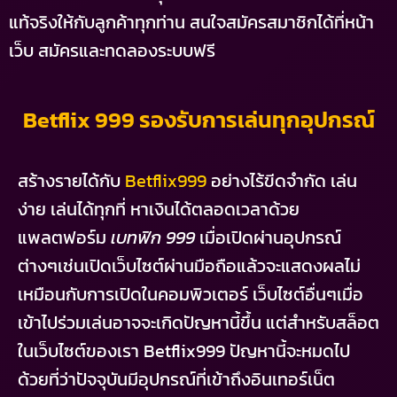
แท้จริงให้กับลูกค้าทุกท่าน สนใจสมัครสมาชิกได้ที่หน้า
เว็บ สมัครและทดลองระบบฟรี
Betflix 999 รองรับการเล่นทุกอุปกรณ์
สร้างรายได้กับ
Betflix999
อย่างไร้ขีดจำกัด เล่น
ง่าย เล่นได้ทุกที่ หาเงินได้ตลอดเวลาด้วย
แพลตฟอร์ม
เบทฟิก 999
เมื่อเปิดผ่านอุปกรณ์
ต่างๆเช่นเปิดเว็บไซต์ผ่านมือถือแล้วจะแสดงผลไม่
เหมือนกับการเปิดในคอมพิวเตอร์ เว็บไซต์อื่นๆเมื่อ
เข้าไปร่วมเล่นอาจจะเกิดปัญหานี้ขึ้น แต่สำหรับสล็อต
ในเว็บไซต์ของเรา Betflix999 ปัญหานี้จะหมดไป
ด้วยที่ว่าปัจจุบันมีอุปกรณ์ที่เข้าถึงอินเทอร์เน็ต