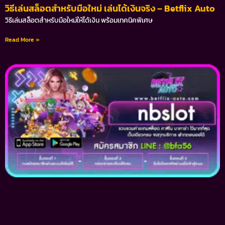
วิธีเล่นสล็อตสำหรับมือใหม่ เล่นได้เงินจริง – Betflix Auto
วิธีเล่นสล็อตสำหรับมือใหม่ให้ได้เงิน พร้อมเทคนิคพิเศษ
Read More »