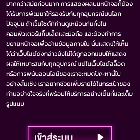
มากกว่าสมัยก่อนมาก การแสดงผลบนหน้าจอก็ต้อง
ได้รับการพัฒนาให้รองรับกับทุกอุปกรณ์บนโลก
ปัจจุบัน ถ้าเว็บไซต์ที่ท่านดูเหมือนกันทั้งใน
คอมพิวเตอร์แท็บเล็ตและมือถือ และต้องทำการ
ขยายหน้าจอเพื่ออ่านข้อมูลภายใน นั่นแสดงให้เห็น
ได้ว่าเว็บไซต์ดังกล่าวยังไม่ได้ถูกออกแบบให้แสดง
ผลให้เหมาะสมกับทุกอุปกรณ์ แต่ในเว็บไซต์สล็อต
หรือการพนันออนไลน์ของเราจะหมดปัญหานี้ไป
อย่างสิ้นเชิง เราอยากช่วยเพิ่มรายได้ในกระเป๋าของ
ท่านอย่างใจจริงที่พร้อมให้บริการอย่างเต็มที่และเต็ม
รูปแบบ