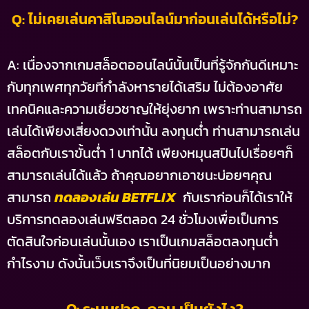
Q: ไม่เคยเล่นคาสิโนออนไลน์มาก่อนเล่นได้หรือไม่?
A: เนื่องจากเกมสล็อตออนไลน์นั้นเป็นที่รู้จักกันดีเหมาะ
กับทุกเพศทุกวัยที่กำลังหารายได้เสริม ไม่ต้องอาศัย
เทคนิคและความเชี่ยวชาญให้ยุ่งยาก เพราะท่านสามารถ
เล่นได้เพียงเสี่ยงดวงเท่านั้น ลงทุนต่ำ ท่านสามารถเล่น
สล็อตกับเราขั้นต่ำ 1 บาทได้ เพียงหมุนสปินไปเรื่อยๆก็
สามารถเล่นได้แล้ว ถ้าคุณอยากเอาชนะบ่อยๆคุณ
สามารถ
ทดลองเล่น BETFLIX
กับเราก่อนก็ได้เราให้
บริการทดลองเล่นฟรีตลอด 24 ชั่วโมงเพื่อเป็นการ
ตัดสินใจก่อนเล่นนั้นเอง เราเป็นเกมสล็อตลงทุนต่ำ
กำไรงาม ดังนั้นเว็บเราจึงเป็นที่นิยมเป็นอย่างมาก