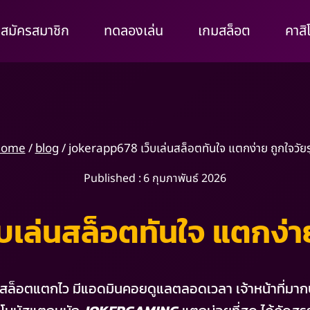
สมัครสมาชิก
ทดลองเล่น
เกมสล็อต
คาสิ
ome
/
blog
/
jokerapp678 เว็บเล่นสล็อตทันใจ แตกง่าย ถูกใจวัยรุ
Published :
6 กุมภาพันธ์ 2026
เล่นสล็อตทันใจ แตกง่าย 
กมสล็อตแตกไว มีแอดมินคอยดูแลตลอดเวลา เจ้าหน้าที่มา