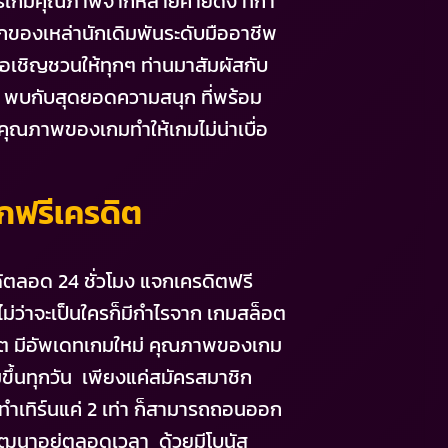
รรเกมคุณภาพจากหลายค่ายดัง ที่กา
งมากของเหล่านักเดิมพันระดับมืออาชีพ
อเชิญชวนให้ทุกๆ ท่านมาสัมผัสกับ
 พบกับสุดยอดความสนุก ที่พร้อม
คุณภาพของเกมทำให้เกมไม่น่าเบื่อ
ิกฟรีเครดิต
ด้ตลอด 24 ชั่วโมง แจกเครดิตฟรี
ม่ว่าจะเป็นใครก็มีกำไรจาก เกมสล็อต
อนโต มีอัพเดทเกมใหม่ คุณภาพของเกม
มขึ้นทุกวัน เพียงแค่สมัครสมาชิก
ขทำเทิร์นแค่ 2 เท่า ก็สามารถถอนออก
พัฒนาอยู่ตลอดเวลา ด้วยมีโบนัส