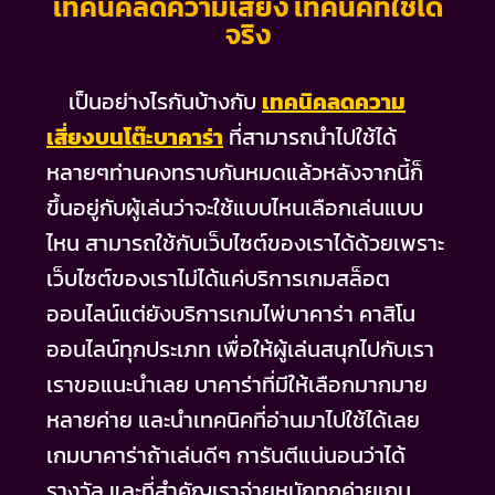
เทคนิคลดความเสี่ยง เทคนิคที่ใช้ได้
จริง
เป็นอย่างไรกันบ้างกับ
เทคนิคลดความ
เสี่ยงบนโต๊ะบาคาร่า
ที่สามารถนำไปใช้ได้
หลายๆท่านคงทราบกันหมดแล้วหลังจากนี้ก็
ขึ้นอยู่กับผู้เล่นว่าจะใช้แบบไหนเลือกเล่นแบบ
ไหน สามารถใช้กับเว็บไซต์ของเราได้ด้วยเพราะ
เว็บไซต์ของเราไม่ได้แค่บริการเกมสล็อต
ออนไลน์แต่ยังบริการเกมไพ่บาคาร่า คาสิโน
ออนไลน์ทุกประเภท เพื่อให้ผู้เล่นสนุกไปกับเรา
เราขอแนะนำเลย บาคาร่าที่มีให้เลือกมากมาย
หลายค่าย และนำเทคนิคที่อ่านมาไปใช้ได้เลย
เกมบาคาร่าถ้าเล่นดีๆ การันตีแน่นอนว่าได้
รางวัล และที่สำคัญเราจ่ายหนักทุกค่ายเกม