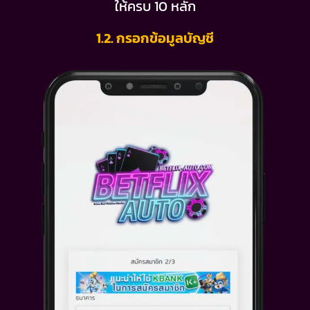
ให้ครบ 10 หลัก
1.2. กรอกข้อมูลบัญชี