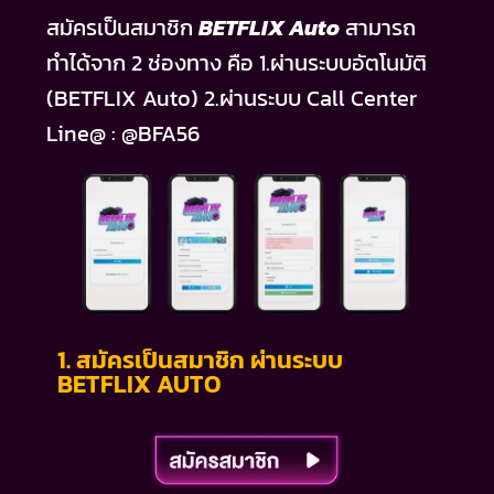
สมัครเป็นสมาชิก
BETFLIX Auto
สามารถ
ทำได้จาก 2 ช่องทาง คือ 1.ผ่านระบบอัตโนมัติ
(BETFLIX Auto) 2.ผ่านระบบ Call Center
Line@ : @BFA56
1. สมัครเป็นสมาชิก ผ่านระบบ
BETFLIX AUTO