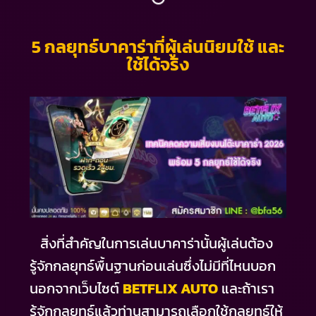
5 กลยุทธ์บาคาร่าที่ผู้เล่นนิยมใช้ และ
ใช้ได้จริง
สิ่งที่สำคัญในการเล่นบาคาร่านั้นผู้เล่นต้อง
รู้จักกลยุทธ์พื้นฐานก่อนเล่นซึ่งไม่มีที่ไหนบอก
นอกจากเว็บไซต์
BETFLIX AUTO
และถ้าเรา
รู้จักกลยุทธ์แล้วท่านสามารถเลือกใช้กลยุทธ์ให้