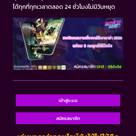
ได้ทุกที่ทุกเวลาตลอด 24 ชั่วโมงไม่มีวันหยุด
เข้าสู่ระบบ
สมัครสมาชิก