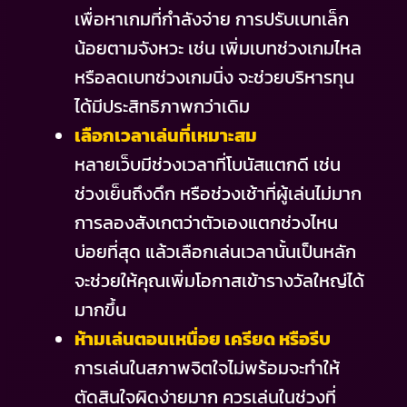
เพื่อหาเกมที่กำลังจ่าย การปรับเบทเล็ก
น้อยตามจังหวะ เช่น เพิ่มเบทช่วงเกมไหล
หรือลดเบทช่วงเกมนิ่ง จะช่วยบริหารทุน
ได้มีประสิทธิภาพกว่าเดิม
เลือกเวลาเล่นที่เหมาะสม
หลายเว็บมีช่วงเวลาที่โบนัสแตกดี เช่น
ช่วงเย็นถึงดึก หรือช่วงเช้าที่ผู้เล่นไม่มาก
การลองสังเกตว่าตัวเองแตกช่วงไหน
บ่อยที่สุด แล้วเลือกเล่นเวลานั้นเป็นหลัก
จะช่วยให้คุณเพิ่มโอกาสเข้ารางวัลใหญ่ได้
มากขึ้น
ห้ามเล่นตอนเหนื่อย เครียด หรือรีบ
การเล่นในสภาพจิตใจไม่พร้อมจะทำให้
ตัดสินใจผิดง่ายมาก ควรเล่นในช่วงที่