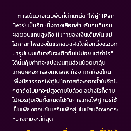
การเน้นวางเดิมพันที่ตำแหน่ง “ไพ่คู่” (Pair
Bets) เป็นอีกหนึ่งทางเลือกสำหรับคนที่ชอบ
ผลตอบแทนสูงถึง 11 เท่าของเงินเดิมพัน แม้
โอกาสที่ไพ่สองใบแรกของฝั่งใดฝั่งหนึ่งจะออก
มารูปแบบเดียวกันจะเกิดขึ้นไม่บ่อย แต่กำไรที่
ได้นั้นคุ้มค่าที่จะแบ่งเงินทุนส่วนน้อยมาลุ้น
เทคนิคคือการสังเกตสถิติห้อง หากห้องไหน
เพิ่งมีการออกไพ่คู่ไป โอกาสที่จะออกซ้ำในอีกไม่
กี่ตาถัดไปมักจะมีสูงตามไปด้วย อย่างไรก็ตาม
ไม่ควรทุ่มเงินทั้งหมดไปกับการแทงไพ่คู่ ควรใช้
เป็นเพียงออปชั่นเสริมเพื่อลุ้นโบนัสแจ็คพอตระ
หว่างเกมจะดีที่สุด