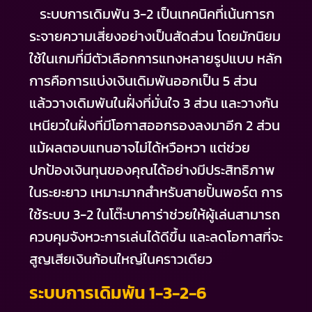
ระบบการเดิมพัน 3-2 เป็นเทคนิคที่เน้นการก
ระจายความเสี่ยงอย่างเป็นสัดส่วน โดยมักนิยม
ใช้ในเกมที่มีตัวเลือกการแทงหลายรูปแบบ หลัก
การคือการแบ่งเงินเดิมพันออกเป็น 5 ส่วน
แล้ววางเดิมพันในฝั่งที่มั่นใจ 3 ส่วน และวางกัน
เหนียวในฝั่งที่มีโอกาสออกรองลงมาอีก 2 ส่วน
แม้ผลตอบแทนอาจไม่ได้หวือหวา แต่ช่วย
ปกป้องเงินทุนของคุณได้อย่างมีประสิทธิภาพ
ในระยะยาว เหมาะมากสำหรับสายปั้นพอร์ต การ
ใช้ระบบ 3-2 ในโต๊ะบาคาร่าช่วยให้ผู้เล่นสามารถ
ควบคุมจังหวะการเล่นได้ดีขึ้น และลดโอกาสที่จะ
สูญเสียเงินก้อนใหญ่ในคราวเดียว
ระบบการเดิมพัน 1-3-2-6