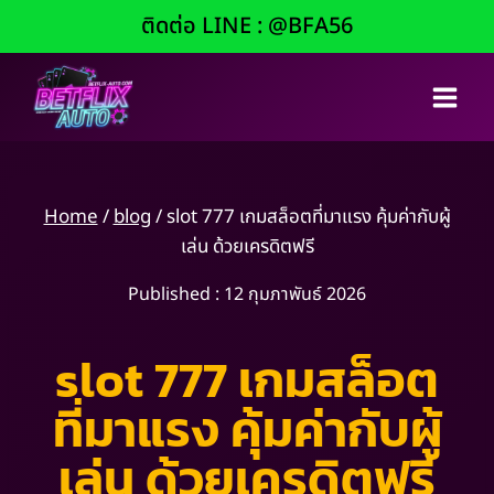
ติดต่อ LINE : @BFA56
Home
/
blog
/
slot 777 เกมสล็อตที่มาแรง คุ้มค่ากับผู้
เล่น ด้วยเครดิตฟรี
Published :
12 กุมภาพันธ์ 2026
slot 777 เกมสล็อต
ที่มาแรง คุ้มค่ากับผู้
เล่น ด้วยเครดิตฟรี