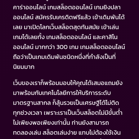
คาร่าออนไลน์ เกมสล็อตออนไลน์ เกมยิงปลา
ออนไลน์ สมัครรับเครดิตฟรีแล้ว เข้าเดิมพันได้
เลย มาเปิดโลกเว็บสล็อตสุดทันสมัย เข้าเล่น
เกมได้เลยทั้ง เกมสล็อตออนไลน์ และคาสิโน
ออนไลน์ มากกว่า 300 เกม เกมสล็อตออนไลน์
ถือว่าเป็นเกมเดิมพันชนิดหนึ่งที่กำลังเป็นที่
นิยมมาก
เว็บของเราก็พร้อมมอบให้คุณได้เสมอแถมยัง
มาพร้อมกับเทคโนโลยีการให้บริการระดับ
มาตรฐานสากล ก็ลุ้นรวยเป็นเศรษฐีได้ไม่ติด
ทุกช่วงเวลา เพราะเราเป็นเว็บสล็อตไม่มีขั้นต่ำ
ไม่เพียงพอเพียงเท่านั้น ท่านยังสามารถ
ทดลองเล่น สล็อตเล่นง่าย แทบไม่ต้องใช้เงิน