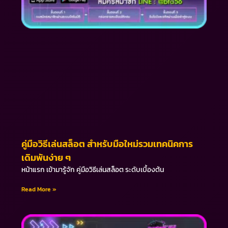
คู่มือวิธีเล่นสล็อต สำหรับมือใหม่รวมเทคนิคการ
เดิมพันง่าย ๆ
หน้าแรก เข้ามารู้จัก คู่มือวิธีเล่นสล็อต ระดับเบื้องต้น
Read More »