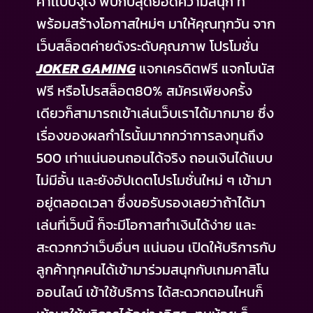
ค้าเเบบจุใจ พบกับสุดยอดความสนุก ที่
พร้อมสร้างโอกาสใหม่ๆ มาให้คุณทุกวัน จาก
เว็บสล็อตค่ายดังระดับคุณภาพ โปรโมชั่น
JOKER GAMING
แจกเครดิตฟรี แจกโบนัส
ฟรี หรือโปรสล็อต80% สมัครเพียงครั้ง
เดียวก็สามารถเข้าเล่นเว็บเราได้มากมาย ซึ่ง
เรื่องของผลกำไรนั้นมากกว่าการลงทุนถึง
500 เท่าแน่นอนถอนได้จริง ถอนเงินได้แบบ
ไม่มีอั้น และยังอัปเดตโปรโมชั่นใหม่ ๆ เข้ามา
อยู่ตลอดเวลา ซึ่งขอรับรองเลยว่าถ้าได้มา
เล่นที่เว็บนี้ ก็จะมีโอกาสทำเงินได้ง่าย และ
สะดวกกว่าเว็บอื่นๆ แน่นอน เปิดให้บริการกับ
ลูกค้าทุกคนได้เข้ามาร่วมสนุกกับเกมคาสิโน
ออนไลน์ เข้าใช้บริการ ได้สะดวกตอนไหนก็