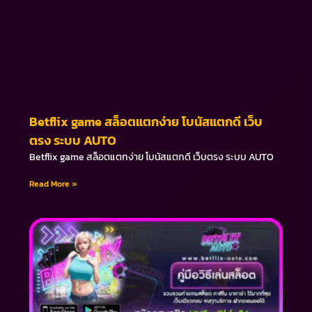
Betflix game สล็อตแตกง่าย โบนัสแตกดี เว็บ
ตรง ระบบ AUTO
Betflix game สล็อตแตกง่าย โบนัสแตกดี เว็บตรง ระบบ AUTO
Read More »