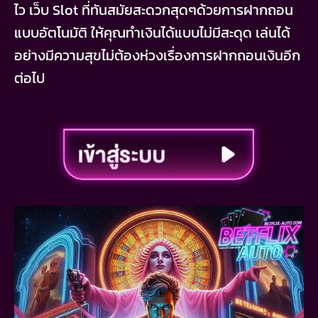
ไว เว็บ Slot ที่ทันสมัยสะดวกสุดๆด้วยการฝากถอน
แบบอัตโนมัติ ให้คุณทำเงินได้แบบไม่มีสะดุด เล่นได้
อย่างมีความสุขไม่ต้องห่วงเรื่องการฝากถอนเงินอีก
ต่อไป