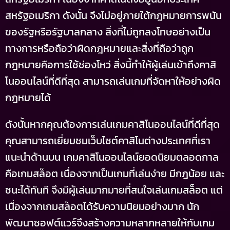
สหรัฐอเมริกา ดังนั้น จึงไม่อยู่ภายใต้กฎหมายการพนัน
ของรัฐหรือรัฐบาลกลาง สิ่งที่ไม่ถูกลงโทษอย่างเป็น
ทางการหรือถือว่าผิดกฎหมายและสิ่งที่ถือว่าถูก
กฎหมายคือการใช้ช่องโหว่ สิ่งนี้ทำให้ผู้เล่นเข้าถึงคาสิ
โนออนไลน์ที่ดีที่สุด สามารถเล่นเกมที่จัดหาให้อย่างผิด
กฎหมายได้
ดังนั้นหากคุณต้องการเล่นเกมคาสิโนออนไลน์ที่ดีที่สุด
คุณสามารถเยี่ยมชมเว็บไซต์คาสิโนต่างประเทศที่เรา
แนะนำด้านบน
เกมคาสิโนออนไลน์ยอดนิยมตลอดกาล
คือเกมสล็อต เนื่องจากเป็นเกมที่เล่นง่าย มีกฎน้อย และ
ชนะได้ทันที จึงมีผู้เล่นมากมายที่สนใจเล่นเกมสล็อต แต่
เนื่องจากเกมสล็อตได้รับความนิยมอย่างมาก นัก
พัฒนาซอฟต์แวร์จึงสร้างความหลากหลายให้กับเกม