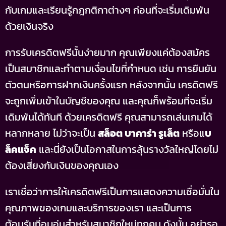
กับเกมและเรียนรู้กฎกติกาต่างๆ ก่อนที่จะเริ่มเดิมพัน
ด้วยเงินจริง
การรับเครดิตฟรีนั้นง่ายมาก คุณเพียงแค่ต้องสมัคร
เป็นสมาชิกและทำตามเงื่อนไขที่กำหนด เช่น การยืนยัน
ตัวตนหรือการฝากเงินครั้งแรก หลังจากนั้น เครดิตฟรี
จะถูกเพิ่มเข้าในบัญชีของคุณ และคุณก็พร้อมที่จะเริ่ม
เดิมพันได้ทันที
ด้วยเครดิตฟรี คุณสามารถเล่นเกมได้
หลากหลาย ไม่ว่าจะเป็น
สล็อต บาคาร่า รูเล็ต
หรือแ
บ
ล็คแจ็ค
และนี่ยังเป็นโอกาสในการลุ้นรางวัลใหญ่โดยไม่
ต้องเสี่ยงกับเงินของคุณเอง
เราเชื่อว่าการให้เครดิตฟรีเป็นการแสดงความเชื่อมั่นใน
คุณภาพของเกมและบริการของเรา และเป็นการ
ต้อนรับที่อบอุ่นสำหรับสมาชิกใหม่ทุกคน ดังนั้น อย่ารอ