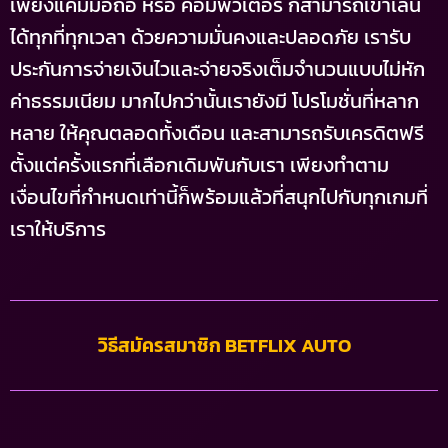
เพียงแค่มีมือถือ หรือ คอมพิวเตอร์ ก็สามารถเข้าเล่น
ได้ทุกที่ทุกเวลา ด้วยความมั่นคงและปลอดภัย เรารับ
ประกันการจ่ายเงินไวและจ่ายจริงเต็มจำนวนแบบไม่หัก
ค่าธรรมเนียม มากไปกว่านั้นเรายังมี โปรโมชั่นที่หลาก
หลาย ให้คุณตลอดทั้งเดือน และสามารถรับเครดิตฟรี
ตั้งแต่ครั้งแรกที่เลือกเดิมพันกับเรา เพียงทำตาม
เงื่อนไขที่กำหนดเท่านี้ก็พร้อมแล้วที่สนุกไปกับทุกเกมที่
เราให้บริการ
วิธีสมัครสมาชิก BETFLIX AUTO