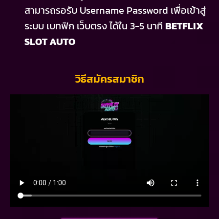
สามารถรอรับ Username Password เพื่อเข้าสู่
ระบบ เบทฟิก เว็บตรง ได้ใน 3-5 นาที
BETFLIX
SLOT AUTO
วิธีสมัครสมาชิก