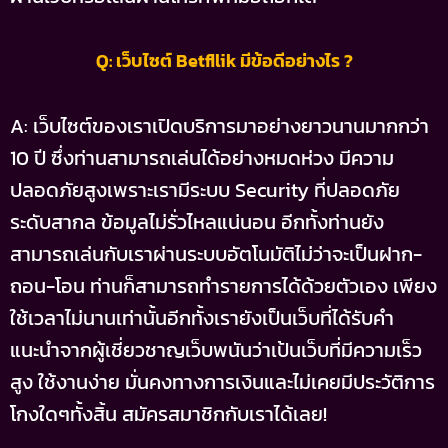
Q: เว็บไซต์ Betfllik มีข้อดีอย่างไร ?
A: เว็บไซต์ของเราเปิดบริการมาอย่างยาวนานมากกว่า
10 ปี ซึ่งท่านสามารถเล่นได้อย่างหมดห่วง มีความ
ปลอดภัยสูงเพราะเรามีระบบ Security ที่ปลอดภัย
ระดับสากล ข้อมูลไม่รั่วไหลแน่นอน อีกทั้งท่านยัง
สามารถเล่นกับเราผ่านระบบอัตโนมัติไม่ว่าจะเป็นฝาก-
ถอน-โอน ท่านก็สามารถทำรายการได้ด้วยตัวเอง เพียง
ใช้เวลาไม่นานเท่านั้นอีกทั้งเรายังเป็นเว็บที่ได้รับคำ
แนะนำจากผู้เชี่ยวชาญเว็บพนันว่าเป้นเว็บที่มีความเร็ว
สูง ใช้งานง่าย มั่นคงทางการเงินและไม่เคยมีประวัติการ
โกงใดๆทั้งสิ้น สมัครสมาชิกกับเราได้เลย!