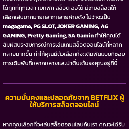
ได้ทุกที่ทุกเวลา เบทฟิก สล็อต ออโต้ มีเกมสล็อตให้
เลือกเล่นมากมายหลากหลายค่ายดัง ไม่ว่าจะเป็น
megagame, PG SLOT, JOKER GAMING, AG
GAMING, Pretty Gaming, SA Gamin
ทำให้คุณได้
สัมผัสประสบการณ์การเล่นเกมสล็อตออนไลน์ที่หลาก
หลายมากขึ้น ทำให้คุณมีตัวเลือกที่จะเดิมพันแบบที่ชอบ
การเดิมพันที่หลากหลายและน่าตื่นเต้นรอคุณอยู่ที่นี้
ความมั่นคงและปลอดภัยจาก BETFLIX ผู้
ให้บริการสล็อตออนไลน์
หากคุณเลือกที่จะเล่นสล็อตออนไลน์กับเรา คุณจะได้รับ