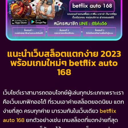
แนะนำเว็บสล็อตแตกง่าย 2023
พร้อมเกมใหม่ๆ betflix auto
168
เว็บไซต์เราสามารถตอบโจทย์ผู้เล่นทุกประเภทเพราะเรา
คือเว็บเบทฟิกออโต้ ที่รวมเอาค่ายสล็อตยอดนิยม แตก
ง่ายที่สุด ครบทุกค่าย มารวมกันในเว็บเดียว
betflix
auto 168
ยกตัวอย่างเช่น เกมสล็อตที่แตกง่ายที่สุด