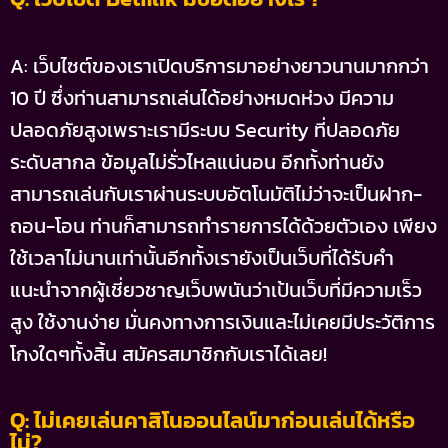
A: เว็บไซต์ของเราเปิดบริการมาอย่างยาวนานมากกว่า
10 ปี ซึ่งท่านสามารถเล่นได้อย่างหมดห่วง มีความ
ปลอดภัยสูงเพราะเรามีระบบ Security ที่ปลอดภัย
ระดับสากล ข้อมูลไม่รั่วไหลแน่นอน อีกทั้งท่านยัง
สามารถเล่นกับเราผ่านระบบอัตโนมัติไม่ว่าจะเป็นฝาก-
ถอน-โอน ท่านก็สามารถทำรายการได้ด้วยตัวเอง เพียง
ใช้เวลาไม่นานเท่านั้นอีกทั้งเรายังเป็นเว็บที่ได้รับคำ
แนะนำจากผู้เชี่ยวชาญเว็บพนันว่าเป้นเว็บที่มีความเร็ว
สูง ใช้งานง่าย มั่นคงทางการเงินและไม่เคยมีประวัติการ
โกงใดๆทั้งสิ้น สมัครสมาชิกกับเราได้เลย!
Q: ไม่เคยเล่นคาสิโนออนไลน์มาก่อนเล่นได้หรือ
ไม่?