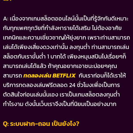
A: เนื่องจากเกมสล็อตออนไลน์นั้นเป็นที่รู้จักกันดีเหมาะ
กับทุกเพศทุกวัยที่กำลังหารายได้เสริม ไม่ต้องอาศัย
เทคนิคและความเชี่ยวชาญให้ยุ่งยาก เพราะท่านสามารถ
เล่นได้เพียงเสี่ยงดวงเท่านั้น ลงทุนต่ำ ท่านสามารถเล่น
สล็อตกับเราขั้นต่ำ 1 บาทได้ เพียงหมุนสปินไปเรื่อยๆก็
สามารถเล่นได้แล้ว ถ้าคุณอยากเอาชนะบ่อยๆคุณ
สามารถ
ทดลองเล่น BETFLIX
กับเราก่อนก็ได้เราให้
บริการทดลองเล่นฟรีตลอด 24 ชั่วโมงเพื่อเป็นการ
ตัดสินใจก่อนเล่นนั้นเอง เราเป็นเกมสล็อตลงทุนต่ำ
กำไรงาม ดังนั้นเว็บเราจึงเป็นที่นิยมเป็นอย่างมาก
Q: ระบบฝาก-ถอน เป็นยังไง?