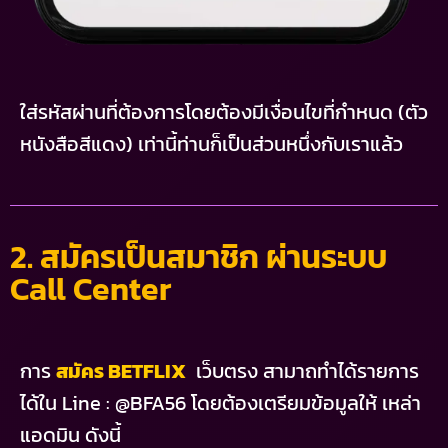
ใส่รหัสผ่านที่ต้องการโดยต้องมีเงื่อนไขที่กำหนด (ตัว
หนังสือสีแดง) เท่านี้ท่านก็เป็นส่วนหนึ่งกับเราแล้ว
2. สมัครเป็นสมาชิก ผ่านระบบ
Call Center
การ
สมัคร BETFLIX
เว็บตรง สามาถทำได้รายการ
ได้ใน Line : @BFA56 โดยต้องเตรียมข้อมูลให้ เหล่า
แอดมิน ดังนี้