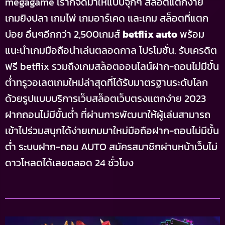
megagame เราก็จัดมาให้แบบจุกๆ สล็อตแตกง่าย
เกมยิงปลา เกมไพ่ เกมอาร์เคด และเกม สล็อตที่แตก
บ่อย อื่นๆอีกกว่า 2,500เกมส์
betflix auto
พร้อม
แนะนำเกมมือถือน่าเล่นตลอดกาล โปรโมชั่น. รับเครดิต
ฟรี betflix รวมถึงเกมสล็อตออนไลน์ฝาก-ถอนไม่มีขั้น
ต่ำทรูวอเลตเกมใหม่ล่าสุดที่ได้รับมาตรฐานระดับโลก
ด้วยรูปแบบบริการเว็บสล็อตเว็บตรงแตกง่าย 2023
ฝากถอนไม่มีขั้นต่ำ ที่ผ่านการพัฒนาให้ผู้เล่นสามารถ
เข้าไปร่วมสนุกได้ง่ายเกมมาใหม่มือถือฝาก-ถอนไม่มีขั้น
ต่ำ ระบบฝาก-ถอน AUTO สมัครสมาชิกผ่านหน้าเว็บไม่
ดาวโหลดได้เลยตลอด 24 ชั่วโมง