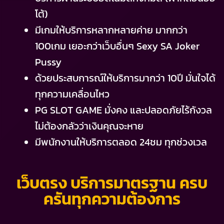
โต้)
มีเกมให้บริการหลากหลายค่าย มากกว่า
100เกม เยอะกว่าเว็บอื่นๆ Sexy SA Joker
Pussy
ด้วยประสบการณ์ให้บริการมากว่า 10ปี มั่นใจได้
ทุกความเคลื่อนไหว
PG SLOT GAME มั่งคง และปลอดภัยไร้กังวล
ไม่ต้องกลัวว่าเงินคุณจะหาย
มีพนักงานให้บริการตลอด 24ชม ทุกช่วงเวล
เว็บตรง บริการมาตรฐาน ครบ
ครันทุกความต้องการ