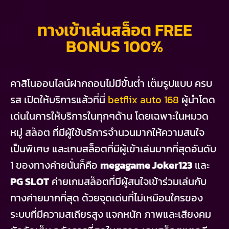
ทางเข้าเล่นสล็อต FREE
BONUS 100%
คาสิโนออนไลน์ฝากถอนไม่มีขั้นต่ํา เต็มรูปแบบ ครบ
รส เปิดให้บริการแล้วที่นี่
betflix auto 168
ผู้นำโดด
เด่นในการให้บริการในทุกๆด้าน โดยเฉพาะในหมวด
หมู่ สล็อต ที่มีผู้ใช้บริการจำนวนมากให้ความสนใจ
เป็นพิเศษ และเกมสล็อตที่มีผู้เข้าเล่นมากที่สุดอันดับ
1 ของทางค่ายนั่นก็คือ
megagame Joker123
และ
PG SLOT
ค่ายเกมสล็อตที่มีผู้สนใจเข้าร่วมเล่นกับ
ทางค่ายมากที่สุด ด้วยจุดเด่นที่ไม่เหมือนใครของ
ระบบที่มีความสเถียรสูง แจกหนัก ภาพและเสียงคม