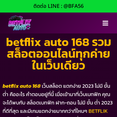
ติดต่อ LINE : @BFA56
betflix auto 168 รวม
สล็อตออนไลน์ทุกค่าย
ในเว็บเดียว
betflix auto 168
เว็บสล็อต แตกง่าย 2023 ไม่มี ขั้น
ต่ํา คืออะไร คำตอบอยู่ที่นี้ เมื่อเข้ามาที่เว็บเบทฟิก คุณ
จะได้พบกับ สล็อตเบทฟิก ฝาก-ถอน ไม่มี ขั้น ต่ํา 2023
ที่ดีที่สุด และมีเกมแตกง่ายมากกว่าที่ไหนๆ
BETFLIK