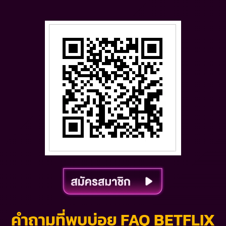
คำถามที่พบบ่อย FAQ BETFLIX