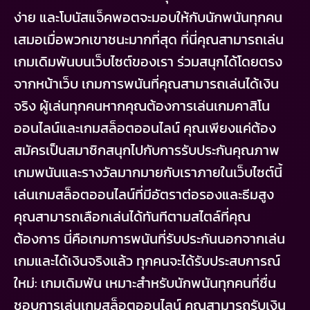
ง่าย และโบนัสแจ็คพอตจะมอบให้กับนักพนันทุกคน
เสมอเมื่อพวกเขาชนะมากที่สุด ที่นี่คุณสามารถเล่น
เกมเดิมพันบนเว็บไซต์ของเรา ร่วมสนุกได้โดยตรง
จากหน้าเว็บ เกมการพนันที่คุณสามารถเล่นได้เงิน
จริง ผู้เล่นทุกคนหากคุณต้องการเล่นเกมคาสิโน
ออนไลน์และเกมสล็อตออนไลน์ คุณเพียงแค่ต้อง
สมัครเป็นสมาชิกสนุกไปกับการรับประกันคุณภาพ
เกมพนันและรางวัลมากมายกับเราภายในเว็บไซต์นี้
เล่นเกมสล็อตออนไลน์ที่มีอัตราต่อรองและธีมสูง
คุณสามารถเลือกเล่นได้ทันทีตามสไตล์ที่คุณ
ต้องการ นี่คือเกมการพนันที่รับประกันนอกจากเล่น
เกมและได้เงินจริงแล้ว ทุกคนจะได้รับประสบการณ์
ใหม่: เกมเดิมพัน เหมาะสำหรับนักพนันทุกคนที่ชื่น
ชอบการเล่นเกมสล็อตออนไลน์ คุณสามารถรับเงิน