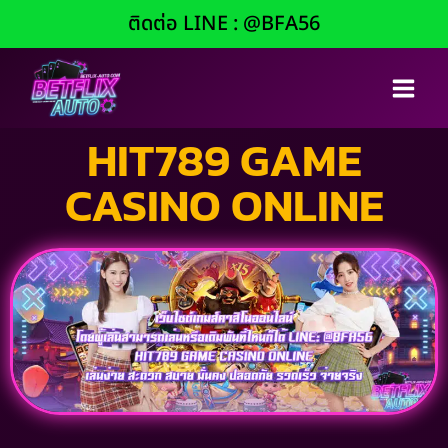
ติดต่อ LINE : @BFA56
HIT789 GAME
CASINO ONLINE