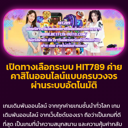
เปิดทางเลือกระบบ HIT789 ค่าย
คาสิโนออนไลน์แบบครบวงจร
ผ่านระบบอัตโนมัติ
เกมเดิมพันออนไลน์ จากทุกค่ายเกมชั้นนำทั่วโลก เกม
เดิมพันออนไลน์ จากเว็บไซต์ของเรา ถือว่าเป็นเกมที่ดี
ที่สุด เป็นเกมที่นำความสนุกสนาน และความคุ้มค่ากลับ