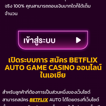
จริง 100% คุณสามารถถอนเงินบาทใดก็ได้เต็ม
จำนวน
เปิดระบบการ สมัคร BETFLIX
AUTO GAME CASINO ออนไลน์
ในเอเชีย
สำหรับลูกค้าที่ต้องการเป็นส่วนหนึ่งของเว็บไซต์
สามารถสมัคร
BETFLIX
AUTO ได้โดยตรงที่เว็บไซต์