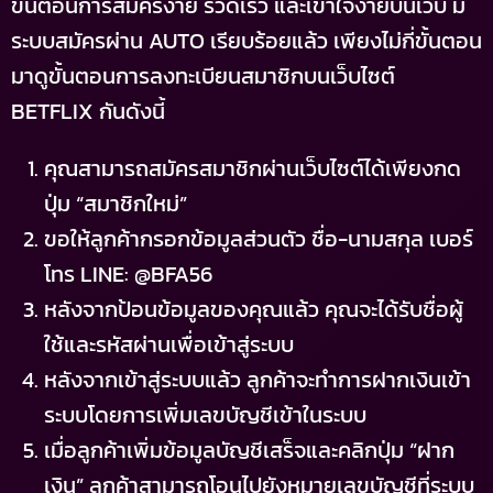
ขั้นตอนการสมัครง่าย รวดเร็ว และเข้าใจง่ายบนเว็บ มี
ระบบสมัครผ่าน AUTO เรียบร้อยแล้ว เพียงไม่กี่ขั้นตอน
มาดูขั้นตอนการลงทะเบียนสมาชิกบนเว็บไซต์
BETFLIX กันดังนี้
คุณสามารถสมัครสมาชิกผ่านเว็บไซต์ได้เพียงกด
ปุ่ม “สมาชิกใหม่”
ขอให้ลูกค้ากรอกข้อมูลส่วนตัว ชื่อ-นามสกุล เบอร์
โทร LINE: @BFA56
หลังจากป้อนข้อมูลของคุณแล้ว คุณจะได้รับชื่อผู้
ใช้และรหัสผ่านเพื่อเข้าสู่ระบบ
หลังจากเข้าสู่ระบบแล้ว ลูกค้าจะทำการฝากเงินเข้า
ระบบโดยการเพิ่มเลขบัญชีเข้าในระบบ
เมื่อลูกค้าเพิ่มข้อมูลบัญชีเสร็จและคลิกปุ่ม “ฝาก
เงิน” ลูกค้าสามารถโอนไปยังหมายเลขบัญชีที่ระบบ