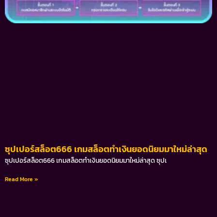
ซุปเปอร์สล็อต666 เกมสล็อตทำเงินยอดนิยมมาใหม่ล่าสุด
ซุปเปอร์สล็อต666 เกมสล็อตทำเงินยอดนิยมมาใหม่ล่าสุด ซุปเ
Read More »