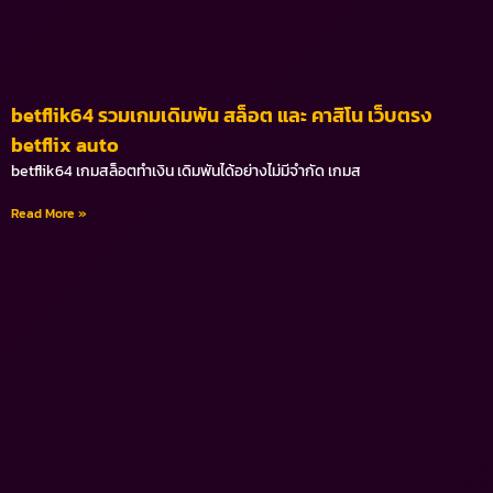
betflik64 รวมเกมเดิมพัน สล็อต และ คาสิโน เว็บตรง
betflix auto
betflik64 เกมสล็อตทำเงิน เดิมพันได้อย่างไม่มีจำกัด เกมส
Read More »