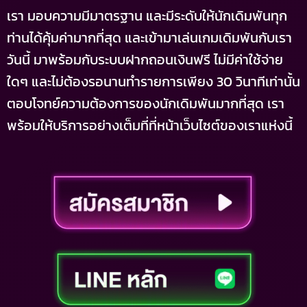
เรา มอบความมีมาตรฐาน และมีระดับให้นักเดิมพันทุก
ท่านได้คุ้มค่ามากที่สุด และเข้ามาเล่นเกมเดิมพันกับเรา
วันนี้ มาพร้อมกับระบบฝากถอนเงินฟรี ไม่มีค่าใช้จ่าย
ใดๆ และไม่ต้องรอนานทำรายการเพียง 30 วินาทีเท่านั้น
ตอบโจทย์ความต้องการของนักเดิมพันมากที่สุด เรา
พร้อมให้บริการอย่างเต็มที่ที่หน้าเว็บไซต์ของเราแห่งนี้