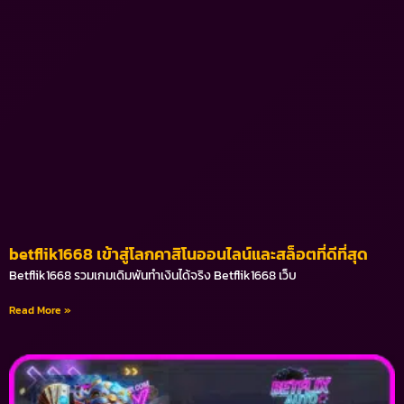
betflik1668 เข้าสู่โลกคาสิโนออนไลน์และสล็อตที่ดีที่สุด
Betflik1668 รวมเกมเดิมพันทำเงินได้จริง Betflik1668 เว็บ
Read More »