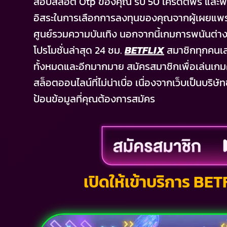
สอบสล็อต Otp ของคุณ รับ 50 เครดิตฟรี และพัฒ
อิสระในการเลือกการลงทุนของคุณจากผู้เผยแพร
ศูนย์รวมความบันเทิง นอกจากนี้เกมการพนันต่า
โปรโมชั่นล่าสุด 24 ชม.
BETFLIX
สมาชิกทุกคนเล่
ทั้งหมดและอีกมากมาย สมัครสมาชิกเพื่อเล่นเก
สล็อตออนไลน์ที่ไม่น่าเบื่อ เนื่องจากเว็บเป็นบริษ
ป้อนข้อมูลที่คุณต้องการสมัคร
เปิดให้เข้าบริการ BETF