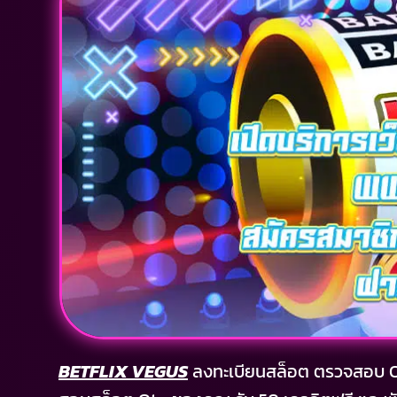
BETFLIX VEGUS
ลงทะเบียนสล็อต ตรวจสอบ Otp