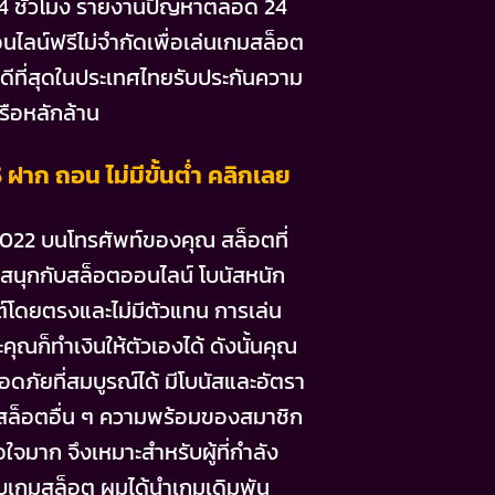
24 ชั่วโมง รายงานปัญหาตลอด 24
ไลน์ฟรีไม่จำกัดเพื่อเล่นเกมสล็อต
่ดีที่สุดในประเทศไทยรับประกันความ
รือหลักล้าน
ฝาก ถอน ไม่มีขั้นต่ำ คลิกเลย
2022 บนโทรศัพท์ของคุณ สล็อตที่
 สนุกกับสล็อตออนไลน์ โบนัสหนัก
บไซต์โดยตรงและไม่มีตัวแทน การเล่น
คุณก็ทำเงินให้ตัวเองได้ ดังนั้นคุณ
ภัยที่สมบูรณ์ได้ มีโบนัสและอัตรา
์สล็อตอื่น ๆ ความพร้อมของสมาชิก
จมาก จึงเหมาะสำหรับผู้ที่กำลัง
นกับเกมสล็อต ผมได้นำเกมเดิมพัน