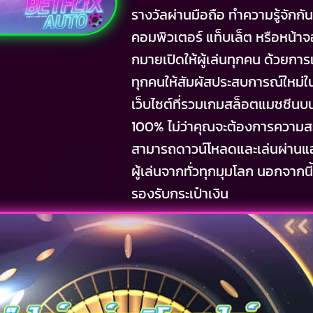
รางวัลผ่านมือถือ ทำความรู้จักก
คอมพิวเตอร์ แท็บเล็ต หรือหน้า
กมายเปิดให้ผู้เล่นทุกคน ด้วยการ
ทุกคนให้สัมผัสประสบการณ์ใหม่
เว็บไซต์ที่รวมเกมสล็อตแมชชีน
100% ไม่ว่าคุณจะต้องการความส
สามารถดาวน์โหลดและเล่นผ่านแอ
ผู้เล่นจากทั่วทุกมุมโลก นอกจากน
รองรับกระเป๋าเงิน