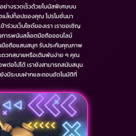
ันอย่างรวดเร็วด้วยโบนัสพิเศษบน
จอแล็ปท็อปของคุณ โปรโมชั่นมา
เข้าร่วมเว็บไซต์ของเรา เราขอเชิญ
ในการพนันสล็อตมือถือออนไลน์
บนมือถือแสนสนุก รับประกันคุณภาพ
ะดวกสบายหรือเดิมพันง่าย ๆ คุณ
พต่อไปได้ เรายังสามารถสนับสนุน
ี้ยังมีระบบฝากและถอนอัตโนมัติที่