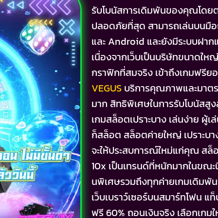
รับโบนัสการเดิมพันของคุณโดยต
ปลอดภัยที่สุด สามารถเล่นบนมื
และ Android และยังมีระบบฝากและ
เนื่องจากเว็บเป็นบริษัทขนาดใหญ่จ
กราฟิกที่สมจริง เข้าถึงเกมฟรี
VEGUS
บริการคุณภาพและมาตรฐ
มาก สิทธิพิเศษในการรับโบนัสสู
เกมสล็อตเปราะบาง เล่นง่าย ผู้เล่
ก็สล็อต สล็อตค่ายใหญ่ เปราะบาง
จะให้ประสบการณ์ใหม่แก่คุณ สล็อ
10x เป็นเทรนด์ที่หนักมากในขณะนี้
นพิเศษรวมถึงทุกค่ายเกมเดิมพัน 
เว็บเบราว์เซอร์บนสมาร์ทโฟน แท็
ฟรี 60% ถอนเงินจริง เลือกเกมใ