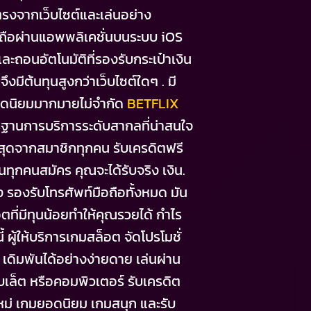
รงจากเว็บไซต์และเล่นอย่าง
อถือผ่านแอพพลิเคชั่นบนระบบ iOS
ถอนอัตโนมัติที่รองรับกระเป๋าเงิน
ึงมีต้นทุนสูงกว่าเว็บไซต์ใดๆ . มี
ยอดนิยมมากมายไม่จำกัด
BETFLIX
านการบริการระดับสากลที่น่าสนใจ
งสุดจากสมาชิกทุกคน รับเครดิตฟรี
นทุกคนสมัคร คุณจะได้รับจริง เงิน.
 รองรับโทรศัพท์มือถือทั้งหมด มัน
ตที่มีทุนน้อยทำให้คุณรวยได้ กำไร
 ผู้ให้บริการเกมสล็อต จัดโปรโมชั่
เดิมพันได้อย่างง่ายดาย เล่นผ่าน
บเล็ต หรือคอมพิวเตอร์ รับเครดิต
หม่ เกมยอดนิยม เกมสนุก และรับ