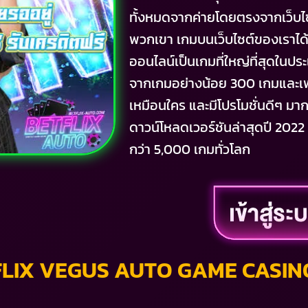
ทั้งหมดจากค่ายโดยตรงจากเว็บไซ
พวกเขา เกมบนเว็บไซต์ของเราได
ออนไลน์เป็นเกมที่ใหญ่ที่สุดในป
จากเกมอย่างน้อย 300 เกมและเพ
เหมือนใคร และมีโปรโมชั่นดีๆ ม
ดาวน์โหลดเวอร์ชันล่าสุดปี 2022
กว่า 5,000 เกมทั่วโลก
TFLIX VEGUS AUTO GAME CASINO 