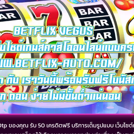
 ของคุณ รับ 50 เครดิตฟรี บริการเต็มรูปแบบ เว็บไซต์