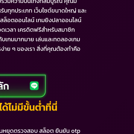
รวมความบันเทิงที่สมบูรณ์ คุณมี
ับทุกประเภท เว็บไซต์ขนาดใหญ่ และ
กมสล็อตออนไลน์ เกมยิงปลาออนไลน์
ลอดเวลา เครดิตฟรีสำหรับสมาชิก
กับเกมมากมาย เล่นและทดลองเกม
ครง่าย ๆ ของเรา สิ่งที่คุณต้องทำคือ
่มีขั้นต่ำที่นี่
มีวันหยุดตรวจสอบ สล็อต ยืนยัน otp