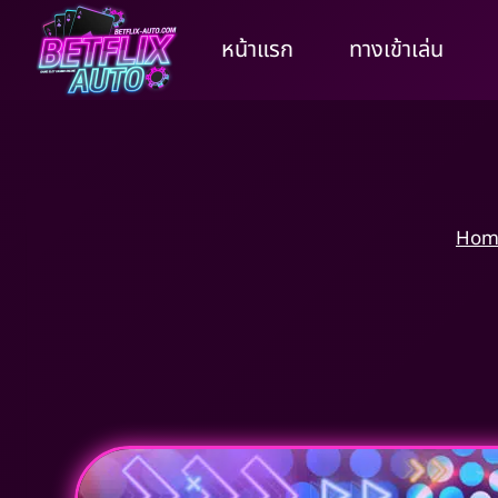
หน้าแรก
ทางเข้าเล่น
Hom