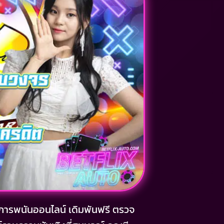
การพนันออนไลน์ เดิมพันฟรี ตรวจ