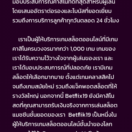
มอบประสบการณ์คาสิโนที่ดีที่สุดสำหรับผู้เล่น
โดยเสนออัตราต่อรองและโบนัสที่ยอดเยี่ยม
รวมถึงการบริการลูกค้าทุกวันตลอด 24 ชั่วโมง
เราเป็นผู้ให้บริการเกมสล็อตออนไลน์ที่มีเกม
คาสิโนครบวงจรมากกว่า 1,000 เกม เกมของ
เราได้รับความไว้วางใจจากผู้เล่นของเรา และ
เราได้มอบประสบการณ์ที่ปลอดภัย เรามีเกม
สล็อตให้เลือกมากมาย ตั้งแต่เกมคลาสสิคไป
จนถึงเกมสมัยใหม่ รวมถึงแจ็คพอตสล็อตที่ให้
รางวัลใหญ่ นอกจากนี้ Betflix19 ยังมีคาสิโน
สดที่คุณสามารถรับเงินจริงจากการเล่นสล็อต
แมชชีนชั้นยอดของเรา Betflik19 เป็นหนึ่งใน
ผู้ให้บริการเกมสล็อตออนไลน์ชั้นนำของโลก