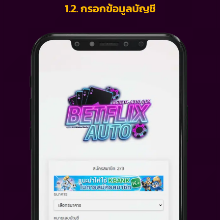
1.2. กรอกข้อมูลบัญชี