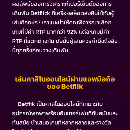
ผลลัพธ์ของการวิเคราะห์เปอร์เซ็นต์ของการ
เดิมพัน Betflick ที่เครื่องสล็อตส่งคืนให้กับผู้
เล่นคืออะไร? เราแนะนำให้คุณพิจารณาเลือก
เกมที่มีค่า RTP มากกว่า 92% แต่ละเกมมีค่า
RTP ที่แตกต่างกัน ดังนั้นผู้เล่นควรคำนึงถึงสิ่ง
นี้ทุกครั้งก่อนวางเดิมพัน
เล่นคาสิโนออนไลน์ผ่านแอพมือถือ
ของ Betflik
Betflik เป็นคาสิโนออนไลน์ที่เหมาะกับ
อุปกรณ์พกพาพร้อมอินเทอร์เฟซที่ทันสมัยและ
ทันสมัย นำเสนอเกมที่หลากหลายและรางวัล