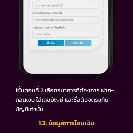
1ขั้นตอนที่ 2 เลือกธนาคารที่ต้องการ ฝาก-
ถอนเงิน ใส่เลขบัญชี และชื่อต้องตรงกับ
บัญชีเท่านั้น
1.3. ข้อมูลการโอนเงิน