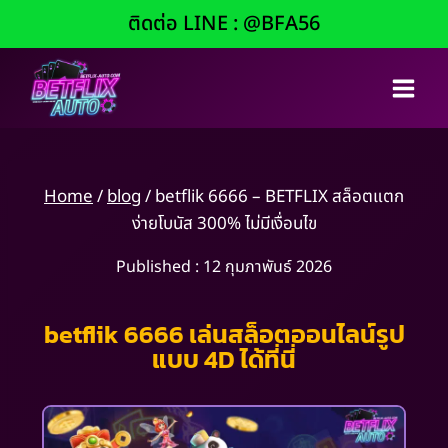
ติดต่อ LINE : @BFA56
Home
/
blog
/
betflik 6666 – BETFLIX สล็อตแตก
ง่ายโบนัส 300% ไม่มีเงื่อนไข
Published :
12 กุมภาพันธ์ 2026
betflik 6666 เล่นสล็อตออนไลน์รูป
แบบ 4D ได้ที่นี่