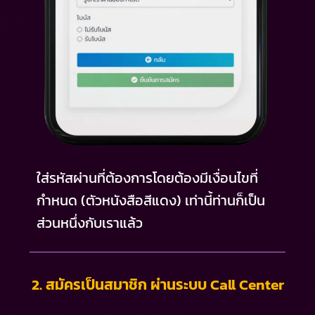
ใส่รหัสผ่านที่ต้องการโดยต้องมีเงื่อนไขที่
กำหนด (ตัวหนังสือสีแดง) เท่านี้ท่านก็เป็น
ส่วนหนึ่งกับเราแล้ว
2. สมัครเป็นสมาชิก ผ่านระบบ Call Center