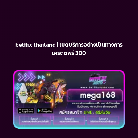
betflix thailand | เปิดบริการอย่างเป็นทางการ
เครดิตฟรี 300