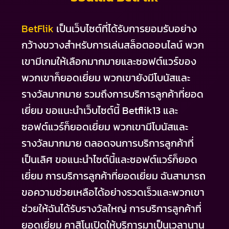
BetFlik
เป็นเว็บไซต์ที่ได้รับการยอมรับอย่าง
กว้างขวางสำหรับการเล่นสล็อตออนไลน์ พวก
เขามีเกมให้เลือกมากมายและซอฟต์แวร์ของ
พวกเขาก็ยอดเยี่ยม พวกเขายังมีโบนัสและ
รางวัลมากมาย รวมถึงการบริการลูกค้าที่ยอด
เยี่ยม ขอแนะนำเว็บไซต์นี้ Betflik13 และ
ซอฟต์แวร์ก็ยอดเยี่ยม พวกเขามีโบนัสและ
รางวัลมากมาย ตลอดจนการบริการลูกค้าที่
เป็นเลิศ ขอแนะนำไซต์นี้และซอฟต์แวร์ก็ยอด
เยี่ยม การบริการลูกค้าที่ยอดเยี่ยม ฉันสามารถ
ขอความช่วยเหลือได้อย่างรวดเร็วและพวกเขา
ช่วยให้ฉันได้รับรางวัลใหญ่ การบริการลูกค้าที่
ยอดเยี่ยม คาสิโนเปิดให้บริการมาเป็นเวลานาน