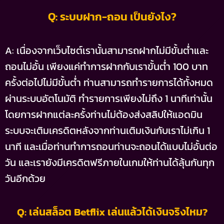
Q: ระบบฝาก-ถอน เป็นยังไง?
A: เนื่องจากเว็บไซต์เรานั้นสามารถฝากไม่มีขั้นต่ำและ
ถอนไม่อั้น เพียงแค่ทำการฝากกับเราขั้นต่ำ 100 บาท
ครั้งต่อไปไม่มีขั้นต่ำ ท่านสามารถทำรายการได้ทั้งหมด
ผ่านระบบอัตโนมัติ ทำรายการเพียงไม่ถึง 1 นาทีเท่านั้น
โดยการฝากแต่ละครั้งท่านไม่ต้องส่งสลิปให้แอดมิน
ระบบจะเติมเครดิตหลังจากท่านเติมเงินกับเราไม่เกิน 1
นาที และเมื่อท่านทำการถอนท่านจะถอนได้แบบไม่อั้นต่อ
วัน และเรายังมีเครดิตฟรีภายในเกมให้ท่านได้ลุ้นกันทุก
วันอีกด้วย
Q: เล่นสล็อต Betflix เล่นแล้วได้เงินจริงไหม?