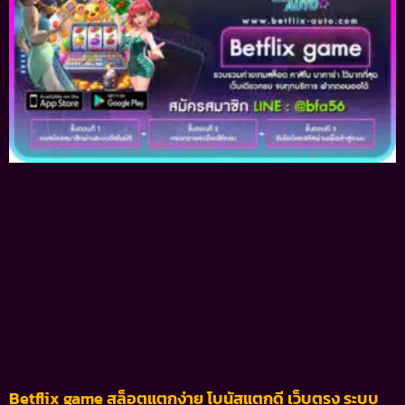
Betflix game สล็อตแตกง่าย โบนัสแตกดี เว็บตรง ระบบ