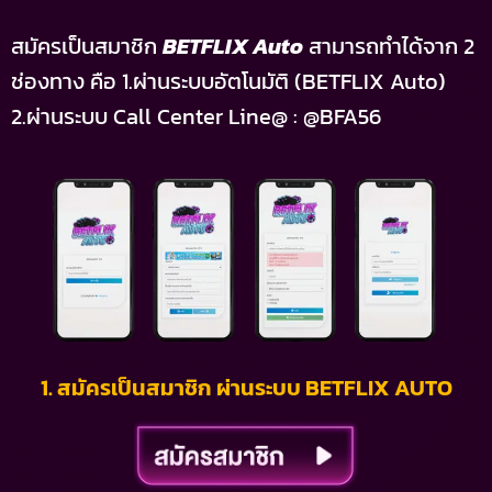
สมัครเป็นสมาชิก
BETFLIX Auto
สามารถทำได้จาก 2
ช่องทาง คือ 1.ผ่านระบบอัตโนมัติ (BETFLIX Auto)
2.ผ่านระบบ Call Center Line@ : @BFA56
1. สมัครเป็นสมาชิก ผ่านระบบ BETFLIX AUTO