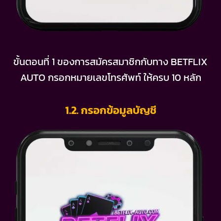
ขั้นตอนที่ 1 ของการสมัครสมาชิกกับทาง BETFLIX
AUTO กรอกหมายเลขโทรศัพท์ ให้ครบ 10 หลัก
1.2. กรอกข้อมูลบัญชี