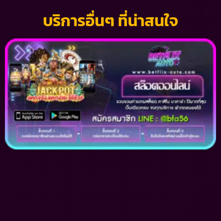
บริการอื่นๆ ที่น่าสนใจ