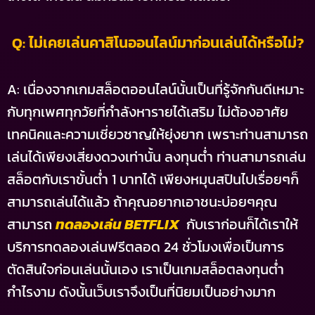
Q: ไม่เคยเล่นคาสิโนออนไลน์มาก่อนเล่นได้หรือไม่?
A: เนื่องจากเกมสล็อตออนไลน์นั้นเป็นที่รู้จักกันดีเหมาะ
กับทุกเพศทุกวัยที่กำลังหารายได้เสริม ไม่ต้องอาศัย
เทคนิคและความเชี่ยวชาญให้ยุ่งยาก เพราะท่านสามารถ
เล่นได้เพียงเสี่ยงดวงเท่านั้น ลงทุนต่ำ ท่านสามารถเล่น
สล็อตกับเราขั้นต่ำ 1 บาทได้ เพียงหมุนสปินไปเรื่อยๆก็
สามารถเล่นได้แล้ว ถ้าคุณอยากเอาชนะบ่อยๆคุณ
สามารถ
ทดลองเล่น BETFLIX
กับเราก่อนก็ได้เราให้
บริการทดลองเล่นฟรีตลอด 24 ชั่วโมงเพื่อเป็นการ
ตัดสินใจก่อนเล่นนั้นเอง เราเป็นเกมสล็อตลงทุนต่ำ
กำไรงาม ดังนั้นเว็บเราจึงเป็นที่นิยมเป็นอย่างมาก