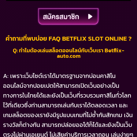
คำถามที่พบบ่อย FAQ BETFLIX SLOT ONLINE ?
Q: ทำไมต้องเล่นสล็อตออนไลน์กับเว็บเรา Betflix-
auto.com
A: เพราะเว็บไซต์เราได้มาตรฐานจากบ่อนคาสิโน
ออนไลน์จากปอยเปตให้สามารถเปิดเว็บอย่างเป็น
ทางการในไทยได้และยังเป็นเว็บที่รวบรวมคาสิโนทั่วโลก
ไว้ที่เดียวซึ่งท่านสามารถเล่นกับเราได้ตลอดเวลา และ
เกมสล็อตของเรายังมีรูปแบบเกมที่ไม่ซ้ำกันสักเกม เงิน
รางวัลก็ต่างกัน สามารถปล่อยออโต้ก็ได้และยังเป็นเว็บ
ตรงไม่ผ่านเอเยนต์ ไม่เสียค่าบริการเวลาถอน เล่นง่ายๆ