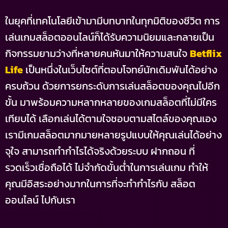
ในยุคที่เทคโนโลยีเข้ามามีบทบาทในทุกมิติของชีวิต การ
เล่นเกมสล็อตออนไลน์ก็ได้รับความนิยมและกลายเป็น
กิจกรรมยามว่างที่หลายคนหันมาให้ความสนใจ
Betflix
Life
เป็นหนึ่งในเว็บไซต์ที่ตอบโจทย์นักเดิมพันได้อย่าง
ครบถ้วน ด้วยการยกระดับการเล่นสล็อตของคุณไปอีก
ขั้น มาพร้อมความหลากหลายของเกมสล็อตที่ไม่มีใคร
เทียบได้ เลือกเล่นได้ตามใจชอบตามสไตล์ของคุณเอง
เรามีเกมสล็อตมากมายหลายรูปแบบให้คุณเล่นได้อย่าง
จุใจ สามารถทำกำไรได้จริงด้วยระบบ ฝากถอน ที่
รวดเร็วเชื่อถือได้ ไม่จำกัดขั้นต่ำในการเล่นเกม ทำให้
คุณมีอิสระอย่างมากในการที่จะทำกำไรกับ สล็อต
ออนไลน์ ไปกับเรา