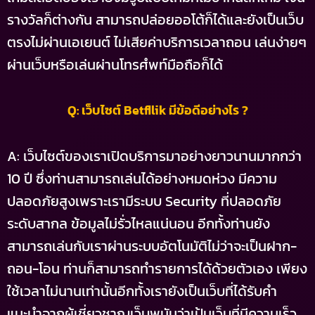
รางวัลก็ต่างกัน สามารถปล่อยออโต้ก็ได้และยังเป็นเว็บ
ตรงไม่ผ่านเอเยนต์ ไม่เสียค่าบริการเวลาถอน เล่นง่ายๆ
ผ่านเว็บหรือเล่นผ่านโทรศํพท์มือถือก็ได้
Q: เว็บไซต์ Betfllik มีข้อดีอย่างไร ?
A: เว็บไซต์ของเราเปิดบริการมาอย่างยาวนานมากกว่า
10 ปี ซึ่งท่านสามารถเล่นได้อย่างหมดห่วง มีความ
ปลอดภัยสูงเพราะเรามีระบบ Security ที่ปลอดภัย
ระดับสากล ข้อมูลไม่รั่วไหลแน่นอน อีกทั้งท่านยัง
สามารถเล่นกับเราผ่านระบบอัตโนมัติไม่ว่าจะเป็นฝาก-
ถอน-โอน ท่านก็สามารถทำรายการได้ด้วยตัวเอง เพียง
ใช้เวลาไม่นานเท่านั้นอีกทั้งเรายังเป็นเว็บที่ได้รับคำ
แนะนำจากผู้เชี่ยวชาญเว็บพนันว่าเป้นเว็บที่มีความเร็ว