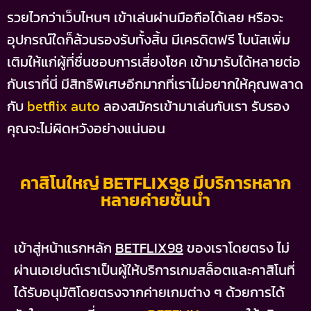
รวยไวกว่าเว็บไหนๆ เข้าเล่นผ่านมือถือได้เลย หรือจะ
อุปกรณ์ใดก็ล้วนรองรับทั้งสิ้น มีเครดิตฟรี โบนัสเพิ่ม
เติมให้แก่ผู้ที่ชื่นชอบการเสี่ยงโชค เข้ามารับได้หลายต่อ
กับเราที่นี่ มีสิทธิพิเศษอีกมากที่เราไม่อยากให้คุณพลาด
กับ
betflix auto
ลองสมัครเข้ามาเล่นกับเรา รับรอง
คุณจะไม่ผิดหวังอย่างแน่นอน
คาสิโนใหญ่ BETFLIX98 มีบริการหลาก
หลายค่ายชั้นนำ
เข้าสู่หน้าแรกหลัก
BETFLIX98
ของเราโดยตรง ไม่
ผ่านเอเย่นต์เราเป็นผู้ให้บริการเกมสล็อตและคาสิโนที่
ได้รับอนุมัติโดยตรงจากค่ายเกมต่าง ๆ ด้วยการได้