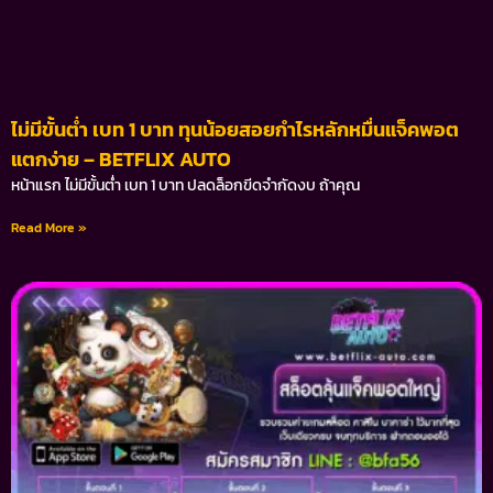
ไม่มีขั้นต่ำ เบท 1 บาท ทุนน้อยสอยกำไรหลักหมื่นแจ็คพอต
แตกง่าย – BETFLIX AUTO
หน้าแรก ไม่มีขั้นต่ำ เบท 1 บาท ปลดล็อกขีดจำกัดงบ ถ้าคุณ
Read More »