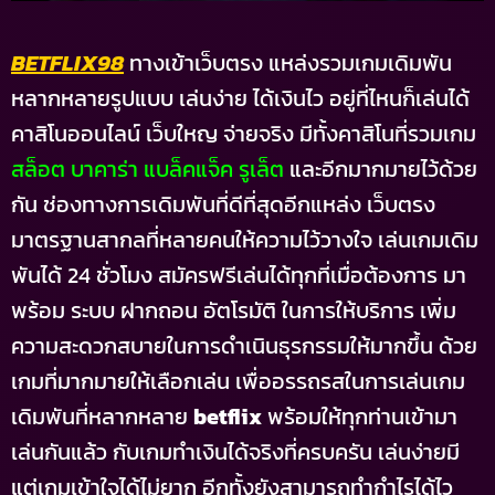
BETFLIX98
ทางเข้าเว็บตรง แหล่งรวมเกมเดิมพัน
หลากหลายรูปแบบ เล่นง่าย ได้เงินไว อยู่ที่ไหนก็เล่นได้
คาสิโนออนไลน์ เว็บใหญ จ่ายจริง มีทั้งคาสิโนที่รวมเกม
สล็อต บาคาร่า แบล็คแจ็ค รูเล็ต
และอีกมากมายไว้ด้วย
กัน ช่องทางการเดิมพันที่ดีที่สุดอีกแหล่ง เว็บตรง
มาตรฐานสากลที่หลายคนให้ความไว้วางใจ เล่นเกมเดิม
พันได้ 24 ชั่วโมง สมัครฟรีเล่นได้ทุกที่เมื่อต้องการ มา
พร้อม ระบบ ฝากถอน อัตโรมัติ ในการให้บริการ เพิ่ม
ความสะดวกสบายในการดำเนินธุรกรรมให้มากขึ้น ด้วย
เกมที่มากมายให้เลือกเล่น เพื่ออรรถรสในการเล่นเกม
เดิมพันที่หลากหลาย
betflix
พร้อมให้ทุกท่านเข้ามา
เล่นกันแล้ว กับเกมทำเงินได้จริงที่ครบครัน เล่นง่ายมี
แต่เกมเข้าใจได้ไม่ยาก อีกทั้งยังสามารถทำกำไรได้ไว