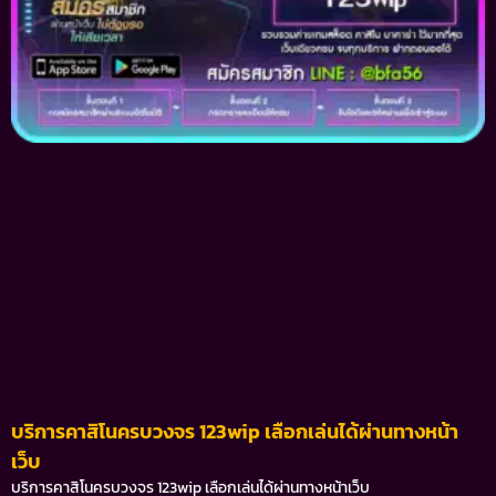
บริการคาสิโนครบวงจร 123wip เลือกเล่นได้ผ่านทางหน้า
เว็บ
บริการคาสิโนครบวงจร 123wip เลือกเล่นได้ผ่านทางหน้าเว็บ