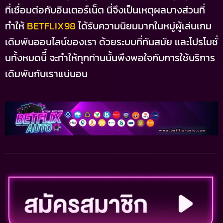
ที่เชื่อมต่อกับอินเตอร์เน็ต นี่จึงเป็นเหตุผลบางส่วนที่
ทำให้
BETFLIX98
ได้รับความนิยมมากในหมู่ผู้เล่นเกม
เดิมพันออนไลน์ของเรา ด้วยระบบที่ทันสมัย และโปรโมชั่
นทั้งหมดนีี้ จะทำให้ทุกท่านนั้นพึงพอใจกับการใช้บริการ
เดิมพันกับเราแน่นอน