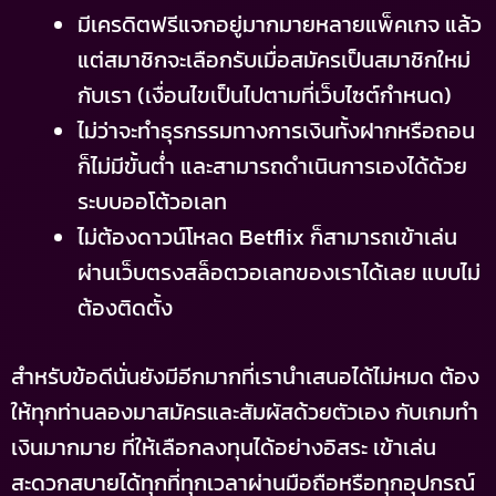
มีเครดิตฟรีแจกอยู่มากมายหลายแพ็คเกจ แล้ว
แต่สมาชิกจะเลือกรับเมื่อสมัครเป็นสมาชิกใหม่
กับเรา (เงื่อนไขเป็นไปตามที่เว็บไซต์กำหนด)
ไม่ว่าจะทำธุรกรรมทางการเงินทั้งฝากหรือถอน
ก็ไม่มีขั้นต่ำ และสามารถดำเนินการเองได้ด้วย
ระบบออโต้วอเลท
ไม่ต้องดาวน์โหลด Betflix ก็สามารถเข้าเล่น
ผ่านเว็บตรงสล็อตวอเลทของเราได้เลย แบบไม่
ต้องติดตั้ง
สำหรับข้อดีนั่นยังมีอีกมากที่เรานำเสนอได้ไม่หมด ต้อง
ให้ทุกท่านลองมาสมัครและสัมผัสด้วยตัวเอง กับเกมทำ
เงินมากมาย ที่ให้เลือกลงทุนได้อย่างอิสระ เข้าเล่น
สะดวกสบายได้ทุกที่ทุกเวลาผ่านมือถือหรือทุกอุปกรณ์