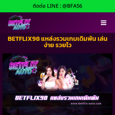
ติดต่อ LINE : @BFA56
BETFLIX98 แหล่งรวมเกมเดิมพัน เล่น
ง่าย รวยไว