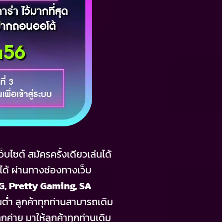
ไซต์ สมัครครั้งเดียวเล่นได้
ได้ ผ่านทางช่องทางเว็บ
, Pretty Gaming, SA
ต่ำ ลูกค้าทุกท่านสามารถเดิม
ค่าย มาให้ลูกค้าทุกท่านเดิม