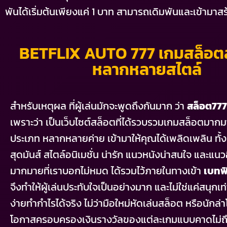
พันได้เริ่มต้นเพียงแค่ 1 บาท สามารถเดิมพันและเข้ามาสร
BETFLIX AUTO 777 เกมสล็อตส
หลากหลายสไตล์
สำหรับเหตุผล ที่ผู้เล่นมักจะพูดถึงกันมาก ว่า
สล็อต777
เพราะว่า เป็นเว็บไซต์สล็อตที่ได้รวบรวมเกมสล็อตมา
ประเภท หลากหลายค่าย เข้ามาให้คุณได้เพลิดเพลิน ทั้
สุดมันส์ สไตล์อนิเมชั่น น่ารัก แนวหนังน่าสนใจ และแนวอ
มากมายที่เราบอกไม่หมด ได้รวมไว้ภายในทางเข้า
เบทฟิ
จึงทำให้ผู้เล่นประทับใจเป็นอย่างมาก และไม่ใช่แค่สนุกเท่
ง่ายทำกำไรได้จริง
ไม่ว่ามือใหม่หัดเล่นสล็อต หรือนักล่
โอกาสครอบครองเงินรางวัลของแต่ละเกมแบบคาดไม่ถึง 