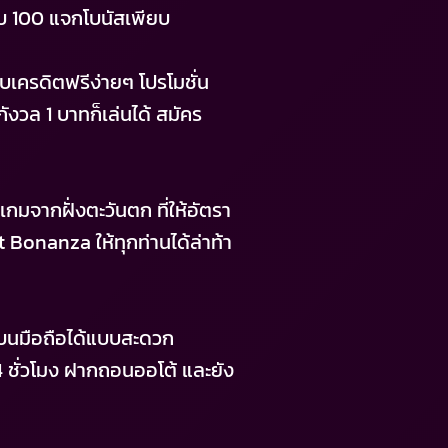
รับ 100 แจกโบนัสเพียบ
บเครดิตฟรีง่ายๆ โปรโมชั่น
ังวล 1 บาทก็เล่นได้ สมัคร
กมจากฝั่งตะวันตก ที่ให้อัตรา
Bonanza ให้ทุกท่านได้ล่าท้า
นบนมือถือได้แบบสะดวก
 ชั่วโมง ฝากถอนออโต้ และยัง