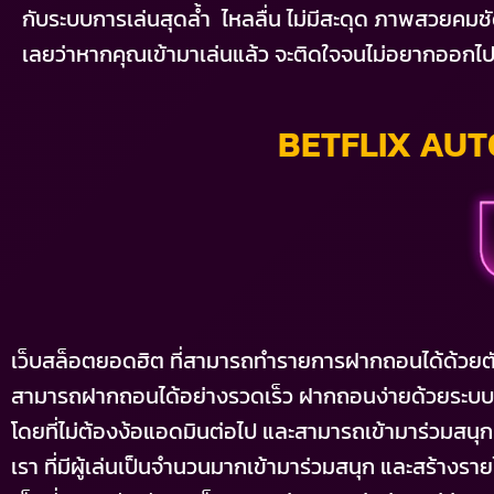
กับระบบการเล่นสุดล้ำ ไหลลื่น ไม่มีสะดุด ภาพสวยคม
เลยว่าหากคุณเข้ามาเล่นแล้ว จะติดใจจนไม่อยากออกไ
BETFLIX AUTO
เว็บสล็อตยอดฮิต ที่สามารถทำรายการฝากถอนได้ด้วย
สามารถฝากถอนได้อย่างรวดเร็ว ฝากถอนง่ายด้วยระบบอ
โดยที่ไม่ต้องง้อแอดมินต่อไป และสามารถเข้ามาร่วมสนุกท
เรา ที่มีผู้เล่นเป็นจำนวนมากเข้ามาร่วมสนุก และสร้างร