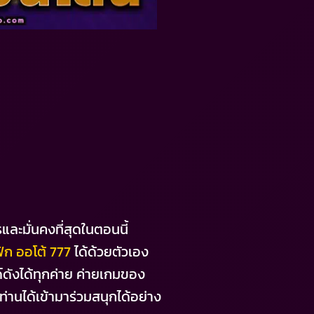
และมั่นคงที่สุดในตอนนี้
ิก ออโต้ 777
ได้ด้วยตัวเอง
ังได้ทุกค่าย ค่ายเกมของ
่านได้เข้ามาร่วมสนุกได้อย่าง