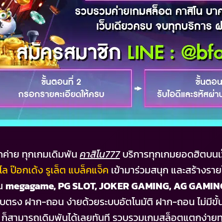
กค่าย ทุกเกมเดิมพัน
คาสิโน777
บริการทุกเกมยอดฮิตบนเว็บ
 ป๊อกเด้ง รูเล็ต แบล็คแจ็ค
เข้ามาร่วมสนุก และสร้างราย
่น
megagame, PG SLOT, JOKER GAMING, AG GAMING
็บตรง ฝาก-ถอน ง่ายด้วยระบบอัตโนมัติ ฝาก-ถอน ไม่มีขั้น
าท ก็สามารถเดิมพันได้เลยทันที รวบรวมเกมสล็อตแตกง่ายทุก