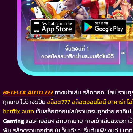
BETFLIX AUTO 777
ทางเข้าเล่น สล็อตออนไลน์ รวมทุ
ทุกเกม ไม่ว่าจะเป็น
สล็อต777 สล็อตออนไลน์ บาคาร่า ไฮโล
betflix auto
เว็บสล็อตออนไลน์รวมครบทุกค่าย อาทิเช
Gaming
และค่ายอื่นๆ อีกมากมาย ทางเข้าเล่นสะดวก เว
พัน สล็อตรวมทุกค่าย ในเว็บเดียว เริ่มต้นเพียงแค่ 1 บ