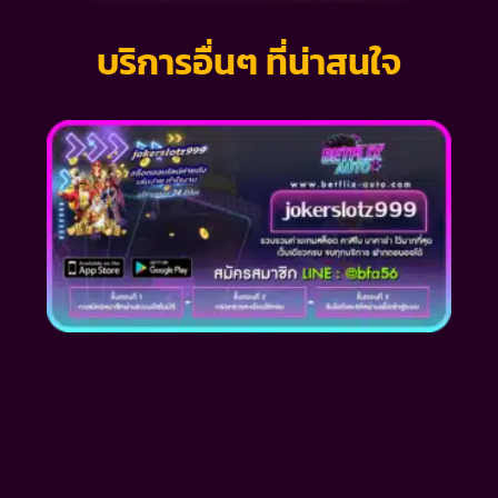
บริการอื่นๆ ที่น่าสนใจ