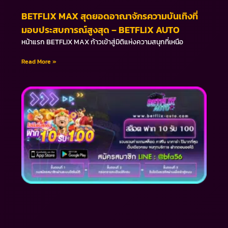
BETFLIX MAX สุดยอดอาณาจักรความบันเทิงที่
มอบประสบการณ์สูงสุด – BETFLIX AUTO
หน้าแรก BETFLIX MAX ก้าวเข้าสู่มิติแห่งความสนุกที่เหนือ
Read More »