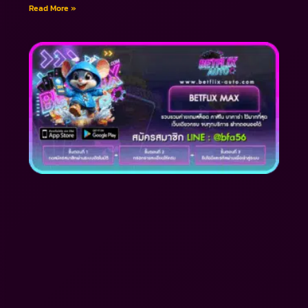
Read More »