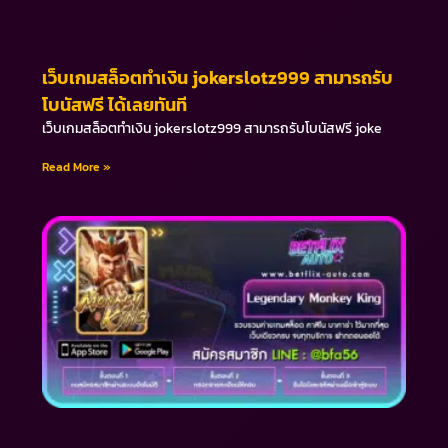
เว็บเกมสล็อตทำเงิน jokerslotz999 สามารถรับ
โบนัสฟรี ได้เลยทันที
เว็บเกมสล็อตทำเงิน jokerslotz999 สามารถรับโบนัสฟรี joke
Read More »