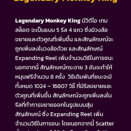
Legendary Monkey King
มีวิดีโอ เกม
สล็อต จะเป็นแบบ 5 รีล 4 แถว ซึ่งมีวงล้อ
ขยายและตัวคูณที่เพิ่มขึ้น และสัญลักษณ์จะ
ถูกเพิ่มลงในวงล้อด้วย และสัญลักษณ์
Expanding Reel เพิ่มจำนวนวิธีในการชนะ
นอกจากนี้ สัญลักษณ์กระจาย 3 อันจะทำให้
หมุนฟรีจำนวน 8 ครั้ง วิธีเดิมพันที่ชนะจะมี
ทั้งหมด 1024 – 16807 วิธ๊ ที่มีรีลขยายและ
ตัวคูณที่เพิ่มขึ้น สัญลักษณ์จะถูกเพิ่มลงใน
รีลที่ทำการขยายออกในรูปแบบสุ่ม
สัญลักษณ์ ซึ่ง Expanding Reel เพิ่ม
จำนวนวิธีในการชนะ โดยนอกจากนี้ Scatter