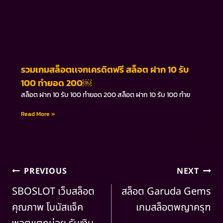
รวมเกมสล็อตเเจกเครดิตฟรี สล็อต ฝาก 10 รับ
100 ทำยอด 200￼
สล็อต ฝาก 10 รับ 100 ทำยอด 200 สล็อต ฝาก 10 รับ 100 ทำย
Read More »
PREVIOUS
NEXT
SBOSLOT เว็บสล็อต
สล็อต Garuda Gems
คุณภาพ โบนัสแจ็ค
เกมสล็อตพญาครุฑ