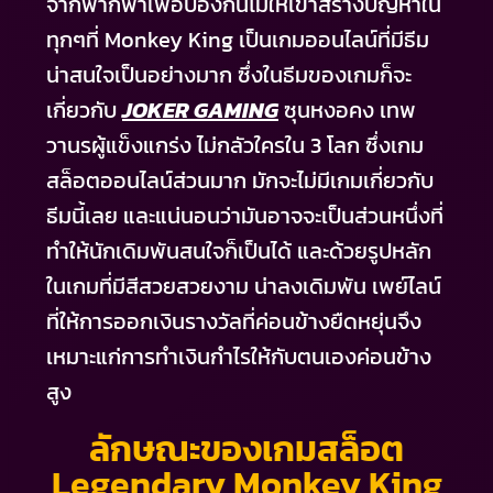
จากฟากฟ้าเพื่อป้องกันไม่ให้เขาสร้างปัญหาใน
ทุกๆที่ Monkey King เป็นเกมออนไลน์ที่มีธีม
น่าสนใจเป็นอย่างมาก ซึ่งในธีมของเกมก็จะ
เกี่ยวกับ
JOKER GAMING
ซุนหงอคง เทพ
วานรผู้แข็งแกร่ง ไม่กลัวใครใน 3 โลก ซึ่งเกม
สล็อตออนไลน์ส่วนมาก มักจะไม่มีเกมเกี่ยวกับ
ธีมนี้เลย และแน่นอนว่ามันอาจจะเป็นส่วนหนึ่งที่
ทำให้นักเดิมพันสนใจก็เป็นได้ และด้วยรูปหลัก
ในเกมที่มีสีสวยสวยงาม น่าลงเดิมพัน เพย์ไลน์
ที่ให้การออกเงินรางวัลที่ค่อนข้างยืดหยุ่นจึง
เหมาะแก่การทำเงินกำไรให้กับตนเองค่อนข้าง
สูง
ลักษณะของเกมสล็อต
Legendary Monkey King