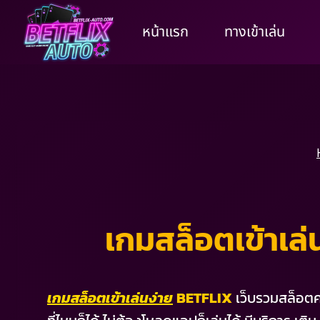
หน้าแรก
ทางเข้าเล่น
เกมสล็อตเข้าเล
เกมสล็อตเข้าเล่นง่าย
BETFLIX
เว็บรวมสล็อตค