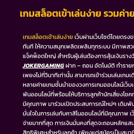
เกมสล็อตเข้าเล่นง่าย รวมค่า
เกมสล็อตเข้าเล่นง่าย
เว็บผ่านเว็บไซต์โดยตรงขอ
ทันที ให้ความสนุกเพลิดเพลินทุกระบบ มีภาพส
แจ็คพ็อตใหญ่ สำหรับผู้เล่นต้องการลุ้นเงินราง
JOKERGAMING
ฝาก – ถอน อัตโนมัติ ทำรายก
เพยงไม่กี่วินาทีเท่านั้น สามารถเข้าร่วมเล่นเก
หลายค่ายเกมชั้นนำของวงการเกมออนไลน์เว็บเดี
พันออนไลน์ที่พร้อมให้บริการลูกค้านักเสี่ยงโชคท
มีคุณภาพ มาร่วมเปิดประสบการณ์ใหม่ๆ เดิมพั
มั่นใจในการเล่นกับคาสิโนออนไลน์ที่มีคุณภาพ เว็บไ
จ่ายมากที่สุด การเงินมั่นคงที่สุดจะถอนหลักแส
สิทธิพิเศษสำหรับลูกค้า เพียงแต่สมัครเป็นสมา