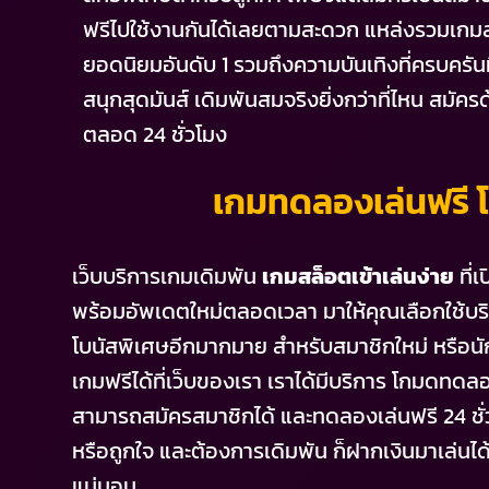
ฟรีไปใช้งานกันได้เลยตามสะดวก แหล่งรวมเกมสนุ
ยอดนิยมอันดับ 1 รวมถึงความบันเทิงที่ครบครันที
สนุกสุดมันส์ เดิมพันสมจริงยิ่งกว่าที่ไหน สมัค
ตลอด 24 ชั่วโมง
เกมทดลองเล่นฟรี โบ
เว็บบริการเกมเดิมพัน
เกมสล็อตเข้าเล่นง่าย
ที่
พร้อมอัพเดตใหม่ตลอดเวลา มาให้คุณเลือกใช้บริก
โบนัสพิเศษอีกมากมาย สำหรับสมาชิกใหม่ หรือนักเ
เกมฟรีได้ที่เว็บของเรา เราได้มีบริการ โกมดทดล
สามารถสมัครสมาชิกได้ และทดลองเล่นฟรี 24 ชั่วโ
หรือถูกใจ และต้องการเดิมพัน ก็ฝากเงินมาเล่นไ
แน่นอน