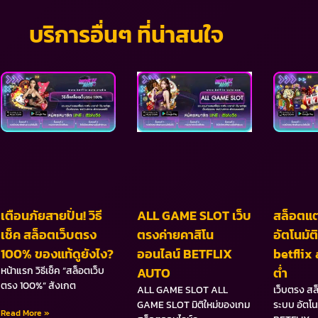
บริการอื่นๆ ที่น่าสนใจ
เตือนภัยสายปั่น! วิธี
ALL GAME SLOT เว็บ
สล็อตแต
เช็ค สล็อตเว็บตรง
ตรงค่ายคาสิโน
อัตโนมัต
100% ของแท้ดูยังไง?
ออนไลน์ BETFLIX
betflix a
หน้าแรก วิธีเช็ค “สล็อตเว็บ
AUTO
ต่ำ
ตรง 100%” สังเกต
ALL GAME SLOT ALL
เว็บตรง ส
GAME SLOT มิติใหม่ของเกม
ระบบ อัตโนม
Read More »