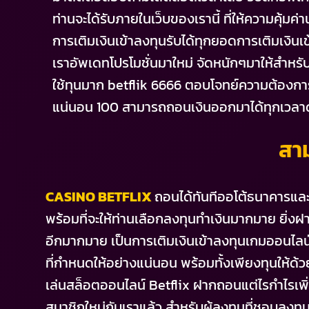
ท่านจะได้รับภายในเว็บของเรานี้ ที่ให้ความคุ้มค่า
การเติมเงินเข้าลงทุนรับได้ทุกยอดการเติมเงินเ
เราอัพเดทโปรโมชั่นมาใหม่ จัดหนักๆมาให้สำหรับ
ใช้ทุนมาก betflik 6666 ตอบโจทย์ความต้องกา
แน่นอน 100 สามารถถอนเงินออกมาได้ทุกเวลาด
สาม
CASINO BETFLIX
ถอนได้ทันทีออโต้ธนาคารและว
พร้อมที่จะให้ท่านเลือกลงทุนทำเงินมากมาย ยิ่งฝากมา
อีกมากมาย เป็นการเติมเงินเข้าลงทุนเกมออนไลน์ท
ที่กำหนดให้อย่างแน่นอน พร้อมทั้งเพียงทุนให้ด
เล่นสล็อตออนไลน์ Betflix ฝากถอนแต่ไรกำไรเพิ่มช
สมาชิกใหม่กับเราแล้ว สำหรับผู้ลงทุนที่ชอบลงท