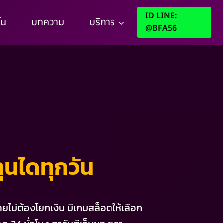
ID LINE:
โน
บทความ
บริการ
@BFA56
ุนไดทุกวัน
ายไม่ต้องโยกเงิน มีเกมสล็อตให้เลือก