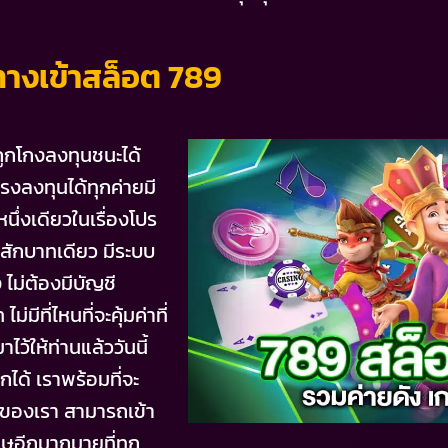
่ ทางเข้าสล็อต 789
่ถูกโกงลงทุนชนะได้
รงลงทุนได้ทุกค่ายมี
ึ่งเดียวในเรื่องโปร
นสักบาทเดียว มีระบบ
ไม่ต้องมีบัญชี
มีที่ไหนที่จะคุ้มค่าที่
้ให้ท่านแล้ววันนี้
กได้ เราพร้อมที่จะ
็บของเรา สามารถเข้า
ษอีกมากมายที่ทุก