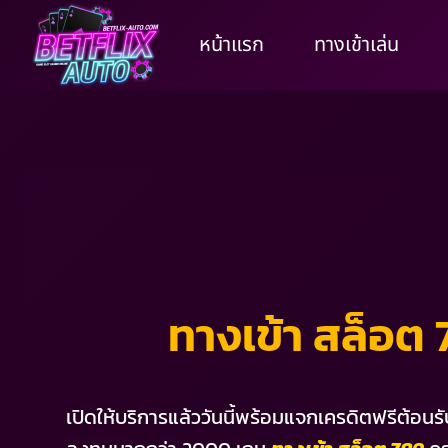
หน้าแรก
ทางเข้าเล่น
ทางเข้า สล็อต 
เปิดให้บริการแล้ววันนี้พร้อมแจกเครดิตฟรีต้อนรั