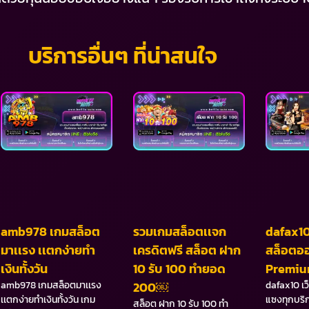
บริการอื่นๆ ที่น่าสนใจ
amb978 เกมสล็อต
รวมเกมสล็อตเเจก
dafax10
มาเเรง เเตกง่ายทำ
เครดิตฟรี สล็อต ฝาก
สล็อตออ
เงินทั้งวัน
10 รับ 100 ทำยอด
Premium
amb978 เกมสล็อตมาเเรง
200￼
dafax10 เว
เเตกง่ายทำเงินทั้งวัน เกม
แซงทุกบริ
สล็อต ฝาก 10 รับ 100 ทำ