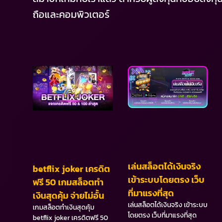
ถือและคอมพิวเตอร์
เล่นสล็อตได้เงินจริง
betflix joker เครดิต
เข้าระบบโดยตรง เว็บ
ฟรี 50 เกมสล็อตทำ
ที่มาแรงที่สุด
เงินสุดคุ้ม จ่ายไม่อั้น
เล่นสล็อตได้เงินจริง เข้าระบบ
เกมสล็อตทำเงินสุดคุ้ม
โดยตรง เว็บที่มาแรงที่สุด
betflix joker เครดิตฟรี 50