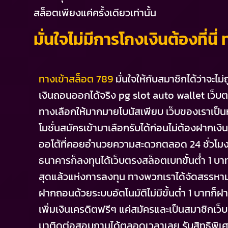
สล็อตเพียงแค่ครั้งเดียวเท่านั้น
มั่นใจไม่มีการโกงเงินต้องที่นี
ทางเข้าสล็อต 789
มั่นใจให้กับสมาชิกได้ว่าจะไม
เงินถอนออกได้จริง pg slot auto wallet เว็บต
ทางเลือกให้มากมายโบนัสเพียบ เว็บของเราเป็นหน
โมชั่นสมัครเข้ามาเลือกรับได้ก่อนไม่ต้องฝากเงิ
ออโต้ที่คอยอำนวยความสะดวกตลอด 24 ชั่วโมง 
ธนาคารก็ลงทุนได้เว็บตรงสล็อตเบทขั้นต่ำ 1 บาท ไม่
สุดแล้วแห่งการลงทุน ทางพวกเราได้จัดสรรหามาไว
ฝากถอนด้วยระบบอัตโนมัติไม่มีขั้นต่ำ 1 บาทก็ฝา
เพิ่มเงินเครดิตฟรีๆ แค่สมัครและเป็นสมาชิกเว
มาติดต่อสอบถามได้ตลอดเวลาเลย รับสิทธิพิเศ