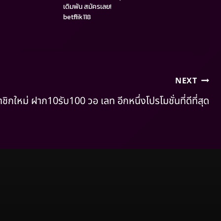
เดิมพัน สมัครเลย!
betflik118
NEXT
ิกใหม่ ฝาก10รับ100 วอ เลท อีกหนึ่งโปรโมชั่นที่ดีที่สุด