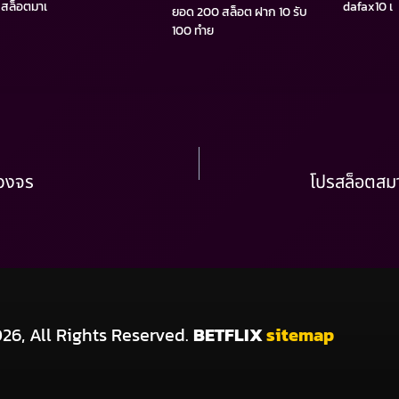
สล็อตมาเ
dafax10 เ
ยอด 200 สล็อต ฝาก 10 รับ
100 ทำย
บวงจร
โปรสล็อตสมาช
26, All Rights Reserved.
BETFLIX
sitemap