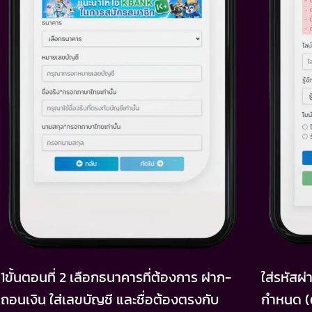
1ขั้นตอนที่ 2 เลือกธนาคารที่ต้องการ ฝาก-
ใส่รหัสผ่
ถอนเงิน ใส่เลขบัญชี และชื่อต้องตรงกับ
กำหนด (ตั