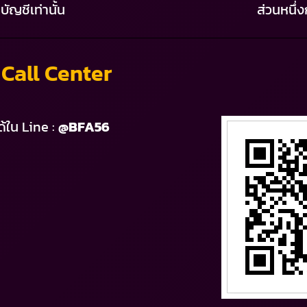
บัญชีเท่านั้น
ส่วนหนึ่ง
 Call Center
้ใน Line :
@BFA56