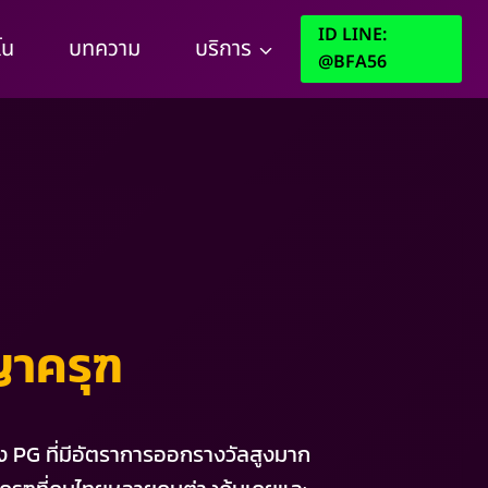
ID LINE:
โน
บทความ
บริการ
@BFA56
าครุฑ
ัง
PG
ที่มีอัตราการออกรางวัลสูงมาก