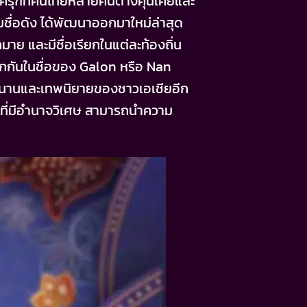
ญาครุฑที่คนไทยหลายคนต่างคุ้นเคยและ
ชื่อดัง
ได้พัฒนาออกมาใหม่ล่าสุด
าย และมีชื่อเรียกในแต่ละท้องถิ่น
จักกันในชื่อของ
Galon
หรือ
Nan
ตำนานและเทพนิยายของชาวเอเชียอีก
ตว์ที่มีอำนาจวิเศษ สามารถนำความ