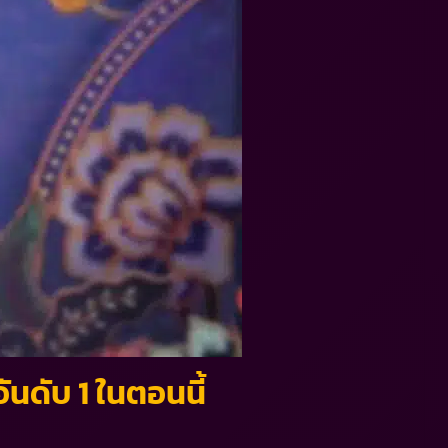
นดับ 1 ในตอนนี้