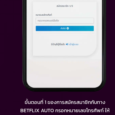
ขั้นตอนที่ 1 ของการสมัครสมาชิกกับทาง
BETFLIX AUTO กรอกหมายเลขโทรศัพท์ ให้