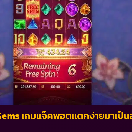
 Gems เกมแจ็คพอตแตกง่ายมาเป็นอั