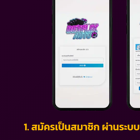
1. สมัครเป็นสมาชิก ผ่านระ