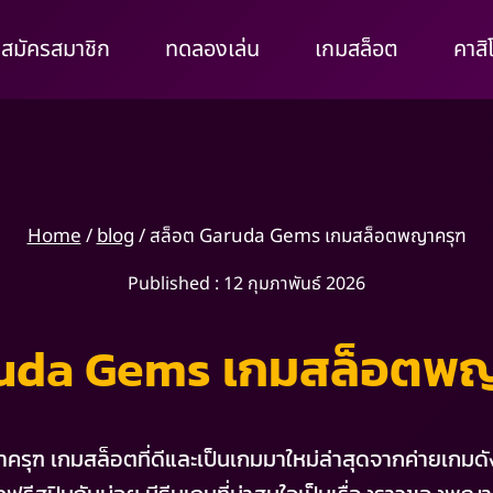
สมัครสมาชิก
ทดลองเล่น
เกมสล็อต
คาสิ
Home
/
blog
/
สล็อต Garuda Gems เกมสล็อตพญาครุฑ
Published :
12 กุมภาพันธ์ 2026
ruda Gems เกมสล็อตพญ
รุฑ เกมสล็อตที่ดีและเป็นเกมมาใหม่ล่าสุดจากค่ายเกมด