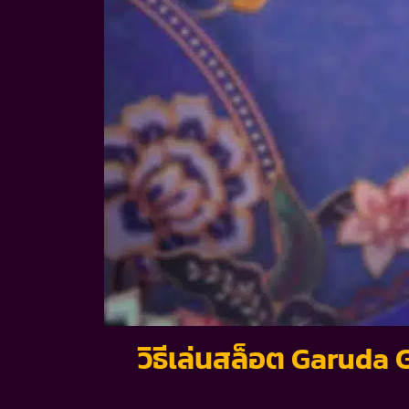
วิธีเล่นสล็อต Garuda