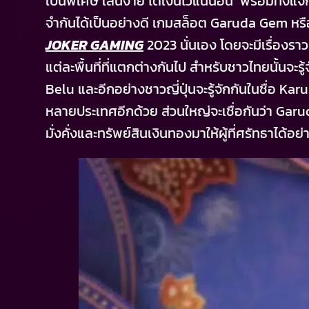
เป็นพิเศษ เล่นง่าย ได้เงินไวแน่นอน พร้อมทั้ง
จำกันได้เป็นอย่างดี
เกมสล็อต
Garuda Gem
หร
JOKER GAMING
2023 นั่นเอง
โดยจะมีเรื่องราว
แต่ละพื้นที่ที่แตกต่างกันไป สำหรับชาวไทยนั้นจะรู้
Belu
และอีกอย่างชาวญี่ปุ่นจะรู้จักกันในชื่อ
Karu
หลายประเทศอีกด้วย ส่วนใหญ่จะเชื่อกันว่า
Garu
มั่งคั่งและทรัพย์สินเงินทองมาให้ผู้ที่ศรัทธาได้