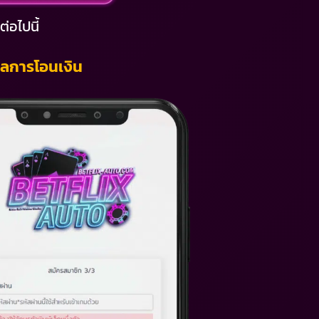
่อไปนี้
มูลการโอนเงิน