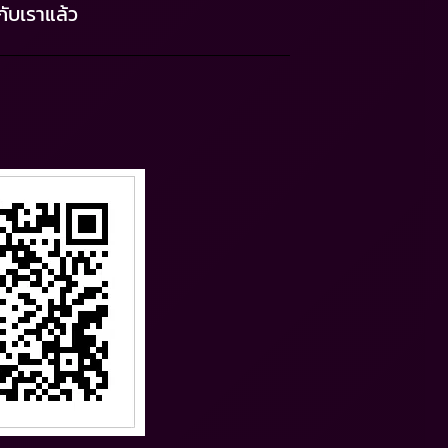
กับเราแล้ว