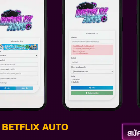
บบ BETFLIX AUTO