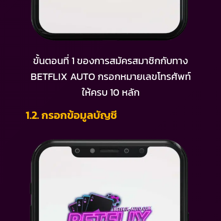
ขั้นตอนที่ 1 ของการสมัครสมาชิกกับทาง
BETFLIX AUTO กรอกหมายเลขโทรศัพท์
ให้ครบ 10 หลัก
1.2. กรอกข้อมูลบัญชี