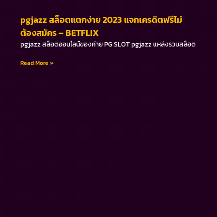
pgjazz สล็อตแตกง่าย 2023 แจกเครดิตฟรีไม่
ต้องสมัคร – BETFLIX
pgjazz สล็อตออนไลน์ของค่าย PG SLOT pgjazz แหล่งรวมสล็อต
Read More »