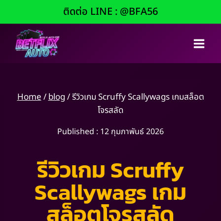
ติดต่อ LINE : @BFA56
Home
/
blog
/
รีวิวเกม Scruffy Scallywags เกมสล็อต
โจรสลัด
Published :
12 กุมภาพันธ์ 2026
รีวิวเกม Scruffy
Scallywags เกม
สล็อตโจรสลัด