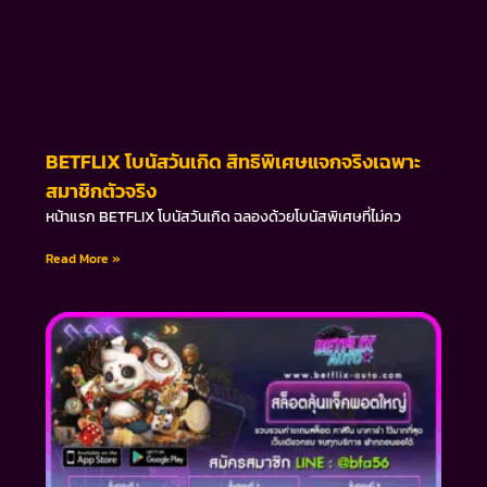
BETFLIX โบนัสวันเกิด สิทธิพิเศษแจกจริงเฉพาะ
สมาชิกตัวจริง
หน้าแรก BETFLIX โบนัสวันเกิด ฉลองด้วยโบนัสพิเศษที่ไม่คว
Read More »