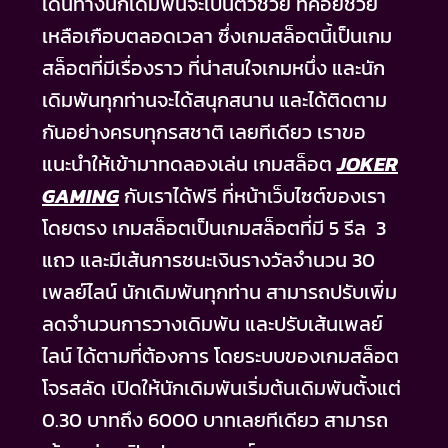
เดินทางนักเดิมพันจะเป็นตัวช่วย ที่คอยช่วย
เหลือเกือบตลอดเวลา ซึ่งเกมสล็อตนี้เป็นเกม
สล็อตที่มีเรื่องราว ที่น่าสนใจเกมหนึ่ง และนัก
เดิมพันทุกท่านจะได้สนุกสนาน และได้ติดตาม
กันอย่างครบทุกรสชาติ เลยทีเดียว เราขอ
แนะนำให้เข้ามาทดลองเล่น เกมสล็อต
JOKER
GAMING
กับเราได้ฟรี ที่หน้าเว็บไซต์ของเรา
โดยตรง เกมสล็อตเป็นเกมสล็อตที่มี 5 รีล 3
แถว และมีเส้นการชนะเงินรางวัลจำนวน 30
เพลย์ไลน์ นักเดิมพันทุกท่าน สามารถปรับเพิ่ม
ลดจำนวนการวางเดิมพัน และปรับเส้นเพลย์
ไลน์ ได้ตามที่ต้องการ โดยระบบของเกมสล็อต
โจรสลัด เปิดให้นักเดิมพันเริ่มต้นเดิมพันตั้งแต่
0.30 บาทถึง 6000 บาทเลยทีเดียว สามารถ