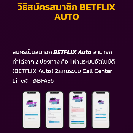
วิธีสมัครสมาชิก BETFLIX
AUTO
สมัครเป็นสมาชิก
BETFLIX Auto
สามารถ
ทำได้จาก 2 ช่องทาง คือ 1.ผ่านระบบอัตโนมัติ
(BETFLIX Auto) 2.ผ่านระบบ Call Center
Line@ : @BFA56