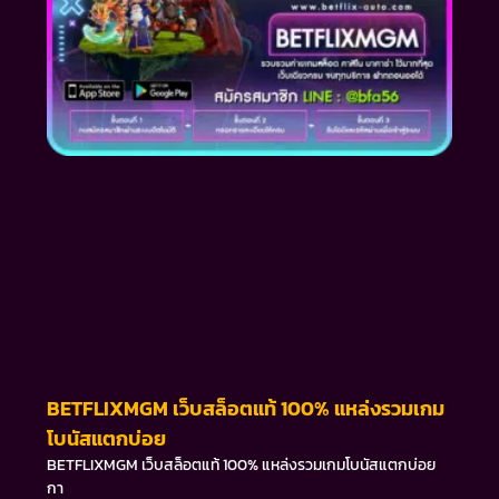
BETFLIXMGM เว็บสล็อตแท้ 100% แหล่งรวมเกม
โบนัสแตกบ่อย
BETFLIXMGM เว็บสล็อตแท้ 100% แหล่งรวมเกมโบนัสแตกบ่อย
กา