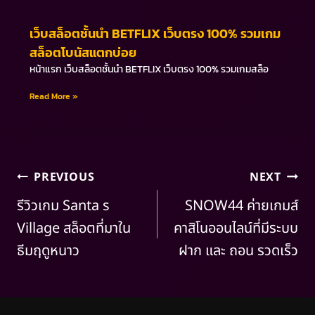
เว็บสล็อตชั้นนำ BETFLIX เว็บตรง 100% รวมเกม
สล็อตโบนัสแตกบ่อย
หน้าแรก เว็บสล็อตชั้นนำ BETFLIX เว็บตรง 100% รวมเกมสล็อ
Read More »
PREVIOUS
NEXT
รีวิวเกม Santa s
SNOW44 ค่ายเกมส์
Village สล็อตที่มาใน
คาสิโนออนไลน์ที่มีระบบ
ธีมฤดูหนาว
ฝาก และ ถอน รวดเร็ว