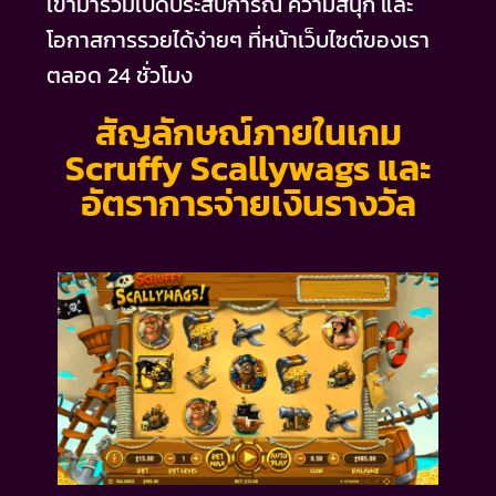
เข้ามาร่วมเปิดประสบการณ์ ความสนุก และ
โอกาสการรวยได้ง่ายๆ ที่หน้าเว็บไซต์ของเรา
ตลอด 24 ชั่วโมง
สัญลักษณ์ภายในเกม
Scruffy Scallywags และ
อัตราการจ่ายเงินรางวัล