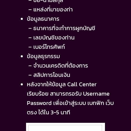
– ชื่อ-นามสกุล
– แหล่งที่มาของท่า
ข้อมูลธนาคาร
– ธนาคารที่จะทำการผูกบัญชี
– เลขบัญชีของท่าน
– เบอร์โทรศัพท์
ข้อมูลธุรกรรม
– จำนวนเครดิตที่ต้องการ
– สลิปการโอนเงิน
หลังจากให้ข้อมูล Call Center
เรียบร้อย สามารถรอรับ Username
Password เพื่อเข้าสู่ระบบ เบทฟิก เว็บ
ตรง ได้ใน 3-5 นาที