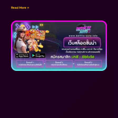
Read More »