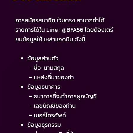
การสมัครสมาชิก เว็บตรง สามาถทำได้
รายการได้ใน Line : @BFA56 โดยต้องเตรี
ยมข้อมูลให้ เหล่าแอดมิน ดังนี้
ข้อมูลส่วนตัว
– ชื่อ-นามสกุล
– แหล่งที่มาของท่า
ข้อมูลธนาคาร
– ธนาคารที่จะทำการผูกบัญชี
– เลขบัญชีของท่าน
– เบอร์โทรศัพท์
ข้อมูลธุรกรรม