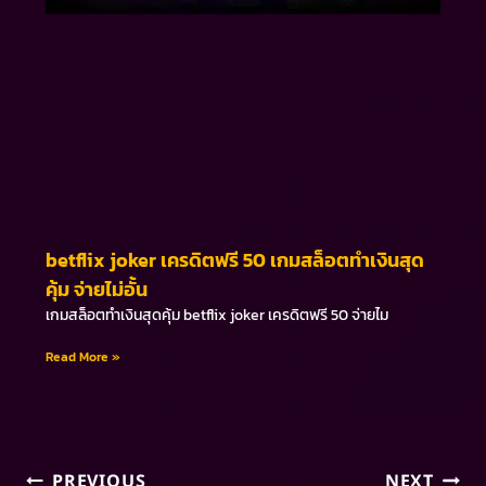
betflix joker เครดิตฟรี 50 เกมสล็อตทำเงินสุด
คุ้ม จ่ายไม่อั้น
เกมสล็อตทำเงินสุดคุ้ม betflix joker เครดิตฟรี 50 จ่ายไม
Read More »
PREVIOUS
NEXT