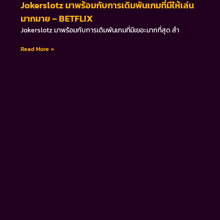
Jokerslotz มาพร้อมกับการเดิมพันเกมที่มีให้เล่น
มากมาย – BETFLIX
Jokerslotz มาพร้อมกับการเดิมพันเกมที่มีเยอะมากที่สุด สำ
Read More »