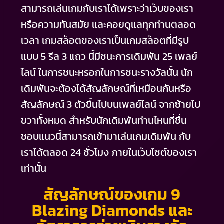
สามารถเล่นเกมกับเราได้เพราะว่าเว็บของเรา
หรือความทันสมัย และคอยดูแลทุกท่านตลอด
เวลา เกมสล็อตของเราเป็นเกมสล็อตที่มีรูป
แบบ
5
รีล
3
แถว นี้มีชนะการเดิมพัน
25
เพลย์
ไลน์ ในการชนะหรอกในการชนะรางวัลนั้น นัก
เดิมพันจะต้องได้สัญลักษณ์ที่เหมือนกันหรือ
สัญลักษณ์
3
ตัวขึ้นไปบนเพลย์ไลน์ จากซ้ายไป
ขวาทั้งหมด สำหรับนักเดิมพันท่านไหนที่ชื่น
ชอบแนวนี้สามารถเข้ามาเล่นเกมเดิมพัน กับ
เราได้ตลอด
24
ชั่วโมง ภายในเว็บไซต์ของเรา
เท่านั้น
สัญลักษณ์ของเกม 9
Blazing Diamonds และ