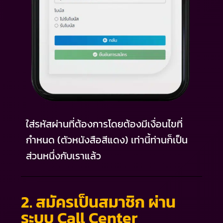
ใส่รหัสผ่านที่ต้องการโดยต้องมีเงื่อนไขที่
กำหนด (ตัวหนังสือสีแดง) เท่านี้ท่านก็เป็น
ส่วนหนึ่งกับเราแล้ว
2. สมัครเป็นสมาชิก ผ่าน
ระบบ Call Center