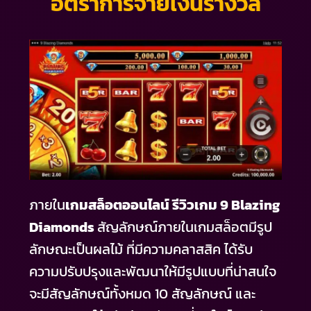
อัตราการจ่ายเงินรางวัล
ภายใน
เกมสล็อตออนไลน์ รีวิวเกม 9 Blazing
Diamonds
สัญลักษณ์ภายในเกมสล็อตมีรูป
ลักษณะเป็นผลไม้ ที่มีความคลาสสิค ได้รับ
ความปรับปรุงและพัฒนาให้มีรูปแบบที่น่าสนใจ
จะมีสัญลักษณ์ทั้งหมด
10
สัญลักษณ์ และ