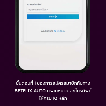
ขั้นตอนที่ 1 ของการสมัครสมาชิกกับทาง
BETFLIX AUTO กรอกหมายเลขโทรศัพท์
ให้ครบ 10 หลัก