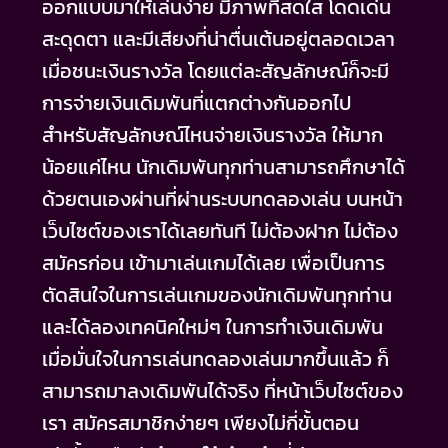
ออกแบบมาให้เล่นง่าย มีภาพที่สดใส โดดเด่น
สะดุดตา และมีเสียงที่น่าตื่นเต้นอยู่ตลอดเวลา
เมื่อชนะเงินรางวัล โดยแต่ละสัญลักษณ์ก็จะมี
การจ่ายเงินเดิมพันที่แตกต่างกันออกไป
สำหรับสัญลักษณ์ไหนจ่ายเงินรางวัล ให้มาก
น้อยแค่ไหน นักเดิมพันทุกท่านสามารถศึกษาได้
ด้วยตนเองผ่านที่ผ่านระบบทดลองเล่น บนหน้า
เว็บไซต์ของเราได้เลยทันที ไม่ต้องฝาก ไม่ต้อง
สมัครก่อน เข้ามาเล่นเกมได้เลย เพื่อเป็นการ
ตัดสินใจในการเล่นเกมของนักเดิมพันทุกท่าน
และได้ลองเทคนิคใหม่ๆ ในการทำเงินเดิมพัน
เมื่อมั่นใจในการเล่นทดลองเล่นมากขึ้นแล้ว ก็
สามารถมาลงเดิมพันได้จริง ที่หน้าเว็บไซต์ของ
เรา สมัครสมาชิกง่ายๆ เพียงไม่กี่ขั้นตอน