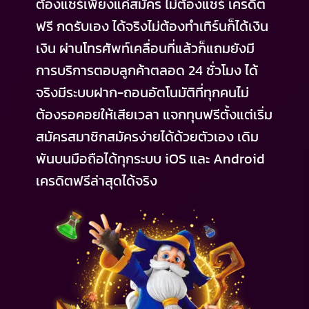
ต้องแชร์เพียงแค่สมัคร ไม่ต้องแชร์ เครดิต
ฟรี กดรับเอง ได้จริงไม่ต้องทำเทิร์นก็ได้เงิน
เงิน ผ่านโทรศัพท์เคลื่อนที่แล้วก็แถมยังมี
การบริการตอบลูกค้าตลอด 24 ชั่วโมง ได้
จริงมีระบบฝาก-ถอนอัตโนมัติที่ทุกคนไม่
ต้องรอคอยให้เสียเวลา แจกทุนฟรีตั้งแต่เริ่ม
สมัครสมาชิกสมัครง่ายได้ด้วยตัวเอง เดิม
พันบนมือถือได้ทุกระบบ iOS และ Android
เครดิตฟรีล่าสุดได้จริง