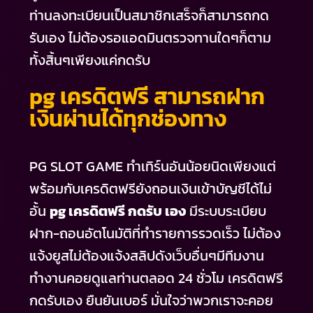
ท่านลงทะเบียนเป็นสมาชิกเสร็จก็สามารถกด
รับเอง ไม่ต้องรอแอดมินตรวจทานใดๆก็ตาม
ทั้งสิ้นๆเพียงแค่กดรับ
pg เครดิตฟรี สามารถฝาก
เงินผ่านได้ทุกช่องทาง
PG SLOT GAME ทำเทิร์นอันน้อยนิดเพียงแต่
พร้อมกับเครดิตฟรียังถอนเงินเข้าบัญชีได้ไม่
อั้น
pg เครดิตฟรี กดรับ เอง
มีระบบระเบียบ
ฝาก-ถอนอัตโนมัติที่ทำรายการรวดเร็ว ไม่ต้อง
แจ้งยูสไม่ต้องแจ้งสลิปดังเว็บอื่นๆมีทีมงาน
ทำงานคอยดูแลท่านตลอด 24 ชั่วโม เครดิตฟรี
กดรับเอง ยืนยันเบอร์ มั่นใจว่าพวกเราจะคอย