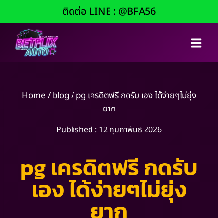
ติดต่อ LINE : @BFA56
Home
/
blog
/
pg เครดิตฟรี กดรับ เอง ได้ง่ายๆไม่ยุ่ง
ยาก
Published :
12 กุมภาพันธ์ 2026
pg เครดิตฟรี กดรับ
เอง ได้ง่ายๆไม่ยุ่ง
ยาก