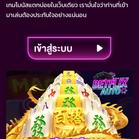
เกมโบนัสแตกบ่อยในเว็บเดียว เรามั่นใจว่าท่านที่เข้า
มาเล่นต้องประทับใจอย่างแน่นอน