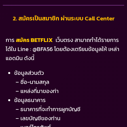
2. สมัครเป็นสมาชิก ผ่านระบบ Call Center
การ
สมัคร BETFLIX
เว็บตรง สามาถทำได้รายการ
ได้ใน Line : @BFA56 โดยต้องเตรียมข้อมูลให้ เหล่า
แอดมิน ดังนี้
ข้อมูลส่วนตัว
– ชื่อ-นามสกุล
– แหล่งที่มาของท่า
ข้อมูลธนาคาร
– ธนาคารที่จะทำการผูกบัญชี
– เลขบัญชีของท่าน