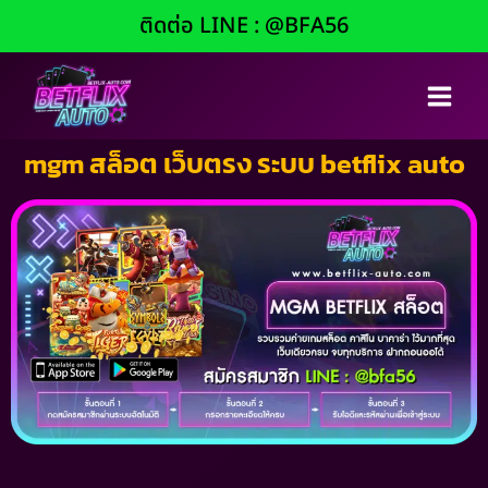
ติดต่อ LINE : @BFA56
mgm สล็อต เว็บตรง ระบบ betflix auto