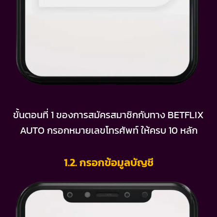
ขั้นตอนที่ 1 ของการสมัครสมาชิกกับทาง BETFLIX
AUTO กรอกหมายเลขโทรศัพท์ ให้ครบ 10 หลัก
1.2. กรอกข้อมูลบัญชี