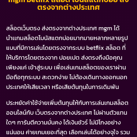
ตรงจากต่างประเทศ
สล็อตเว็บตรง ส่งตรงจากต่างประเทศ mgm ได้
นำเเกมสล็อตโบนัสแตกบ่อยมากมายหลากหลายรูป
แบบที่มีการเล่นโดยตรงจากระบบ betflix สล็อต ที่
ให้บริการโดยตรงจาก ปอยเปต ส่งตรงถึงมือคุณ
เพียงแค่ เข้าสู่ระบบ เพื่อเล่นเกมสล็อตของเราผ่าน
มือถือทุกระบบ สะดวกง่าย ไม่ต้องเดินทางออกนอก
ประเทศให้เสียเวลา หรือเสียต้นทุนในการเดิมพัน
ประหยัดค่าใช้จ่ายเพิ่มต้นทุนให้กับการเล่นเกมสล็อต
ออนไลน์กับ เว็บตรงจากต่างประเทศ ไม่ผ่านตัวแทน
ใดๆ การันตีความมั่นคง ได้เงินชัวร์ ไม่มีโกงอย่าง
แน่นอน ค่ายเกมเยอะที่สุด เลือกเล่นได้อย่างจุใจ รวม