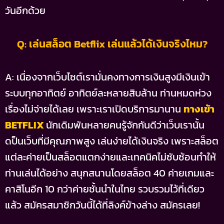
วันอีกด้วย
Q: เล่นสล็อต Betflix เล่นแล้วได้เงินจริงไหม?
A: เนื่องจากเว็บไซต์เรามั่นคงทางการเงินสูงมีเงินเข้า
ระบบทุกอาทิตย์ อาทิตย์ละหลายสิบล้าน ท่านหมดห่วง
เรื่องไม่จ่ายได้เลย เพราะเราเปิดบริการมานาน
ทางเข้า
BETFLIX
นักเดิมพันหลายคนรู้จักกันดีว่าเว็บเรานั้น
ดป็นเว็บที่มีคุณภาพสูง เล่นง่ายได้เงินจริง เพราะสล็อต
แต่ละค่ายเป็นสล็อตแตกง่ายและเทคนิคไม่ซับซ้อนทำให้
ท่านเล่นได้อย่าง สนุกสนานโดยสล็อต 40 ค่ายเกมและ
คาสิโนอีก 10 กว่าค่ายชั้นนำในไทย รวบรวมไว้ที่เดียว
แล้ว สมัครสมาชิกวันนี้ได้ที่ลิงค์ข้างล่าง สมัครเลย!