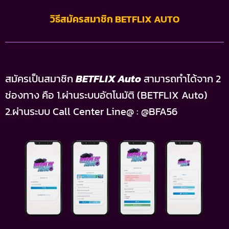
วิธีสมัครสมาชิก BETFLIX AUTO
สมัครเป็นสมาชิก
BETFLIX Auto
สามารถทำได้จาก 2
ช่องทาง คือ 1.ผ่านระบบอัตโนมัติ (BETFLIX Auto)
2.ผ่านระบบ Call Center Line@ : @BFA56