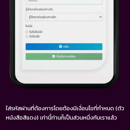
ใส่รหัสผ่านที่ต้องการโดยต้องมีเงื่อนไขที่กำหนด (ตัว
หนังสือสีแดง) เท่านี้ท่านก็เป็นส่วนหนึ่งกับเราแล้ว