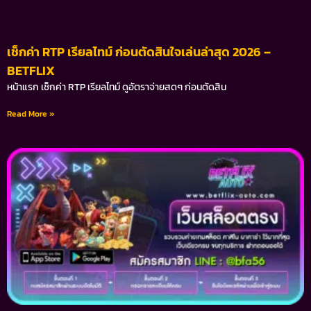
เช็กค่า RTP เรียลไทม์ ก่อนตัดสินใจเล่นล่าสุด 2026 –
BETFLIX
หน้าแรก เช็กค่า RTP เรียลไทม์ ดูอัตราจ่ายสดๆ ก่อนตัดสิน
Read More »