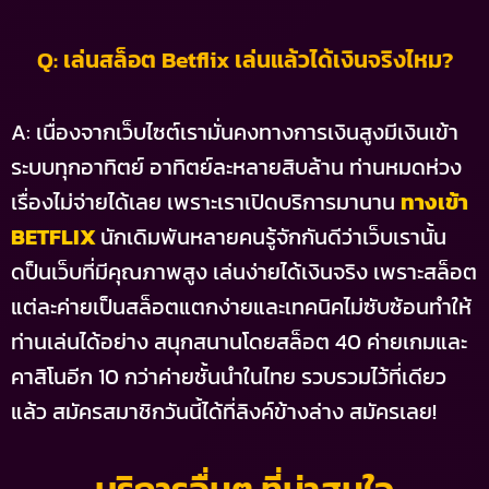
Q: เล่นสล็อต Betflix เล่นแล้วได้เงินจริงไหม?
A: เนื่องจากเว็บไซต์เรามั่นคงทางการเงินสูงมีเงินเข้า
ระบบทุกอาทิตย์ อาทิตย์ละหลายสิบล้าน ท่านหมดห่วง
เรื่องไม่จ่ายได้เลย เพราะเราเปิดบริการมานาน
ทางเข้า
BETFLIX
นักเดิมพันหลายคนรู้จักกันดีว่าเว็บเรานั้น
ดป็นเว็บที่มีคุณภาพสูง เล่นง่ายได้เงินจริง เพราะสล็อต
แต่ละค่ายเป็นสล็อตแตกง่ายและเทคนิคไม่ซับซ้อนทำให้
ท่านเล่นได้อย่าง สนุกสนานโดยสล็อต 40 ค่ายเกมและ
คาสิโนอีก 10 กว่าค่ายชั้นนำในไทย รวบรวมไว้ที่เดียว
แล้ว สมัครสมาชิกวันนี้ได้ที่ลิงค์ข้างล่าง สมัครเลย!