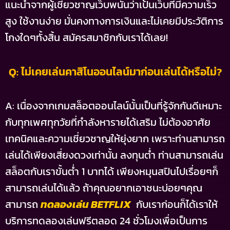
แนะนำจากผู้เชี่ยวชาญเว็บพนันว่าเป้นเว็บที่มีความเร็ว
สูง ใช้งานง่าย มั่นคงทางการเงินและไม่เคยมีประวัติการ
โกงใดๆทั้งสิ้น สมัครสมาชิกกับเราได้เลย!
Q: ไม่เคยเล่นคาสิโนออนไลน์มาก่อนเล่นได้หรือไม่?
A: เนื่องจากเกมสล็อตออนไลน์นั้นเป็นที่รู้จักกันดีเหมาะ
กับทุกเพศทุกวัยที่กำลังหารายได้เสริม ไม่ต้องอาศัย
เทคนิคและความเชี่ยวชาญให้ยุ่งยาก เพราะท่านสามารถ
เล่นได้เพียงเสี่ยงดวงเท่านั้น ลงทุนต่ำ ท่านสามารถเล่น
สล็อตกับเราขั้นต่ำ 1 บาทได้ เพียงหมุนสปินไปเรื่อยๆก็
สามารถเล่นได้แล้ว ถ้าคุณอยากเอาชนะบ่อยๆคุณ
สามารถ
ทดลองเล่น BETFLIX
กับเราก่อนก็ได้เราให้
บริการทดลองเล่นฟรีตลอด 24 ชั่วโมงเพื่อเป็นการ