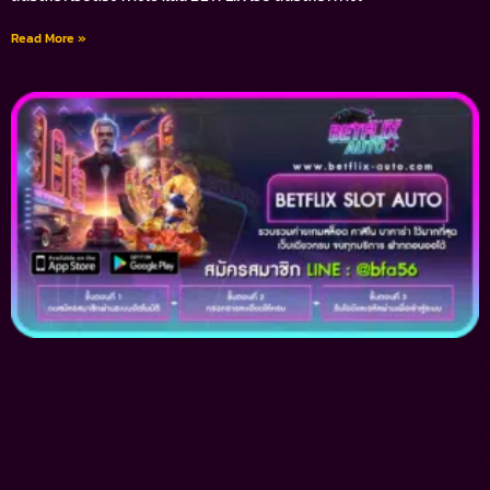
Read More »