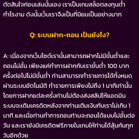
ตัดสินใจก่อนเล่นนั้นเอง เราเป็นเกมสล็อตลงทุนต่ำ
กำไรงาม ดังนั้นเว็บเราจึงเป็นที่นิยมเป็นอย่างมาก
Q: ระบบฝาก-ถอน เป็นยังไง?
A: เนื่องจากเว็บไซต์เรานั้นสามารถฝากไม่มีขั้นต่ำและ
ถอนไม่อั้น เพียงแค่ทำการฝากกับเราขั้นต่ำ 100 บาท
ครั้งต่อไปไม่มีขั้นต่ำ ท่านสามารถทำรายการได้ทั้งหมด
ผ่านระบบอัตโนมัติ ทำรายการเพียงไม่ถึง 1 นาทีเท่านั้น
โดยการฝากแต่ละครั้งท่านไม่ต้องส่งสลิปให้แอดมิน
ระบบจะเติมเครดิตหลังจากท่านเติมเงินกับเราไม่เกิน 1
นาที และเมื่อท่านทำการถอนท่านจะถอนได้แบบไม่อั้นต่อ
วัน และเรายังมีเครดิตฟรีภายในเกมให้ท่านได้ลุ้นกันทุก
วันอีกด้วย