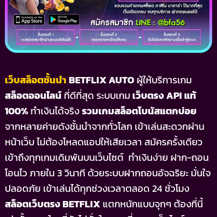
เว็บสล็อตชั้นนำ
BETFLIX AUTO
ผู้ให้บริการเกม
สล็อตออนไลน์
ที่ดีที่สุด ระบบเกม
เว็บตรง API แท้
100%
ทำเงินได้จริง
รวมเกมสล็อตโบนัสแตกบ่อย
จากหลายค่ายดังชั้นนำจากทั่วโลก เข้าเล่นสะดวกผ่าน
หน้าเว็บ ไม่ต้องโหลดแอปให้เสียเวลา สมัครครั้งเดียว
เข้าถึงทุกเกมเดิมพันบนเว็บไซต์ ทำเงินง่าย ฝาก-ถอน
โอนไว ภายใน 3 วินาที ด้วยระบบฝากถอนอัจฉริยะ มั่นใจ
ปลอดภัย เข้าเล่นได้ทุกช่วงเวลาตลอด 24 ชั่วโมง
สล็อตเว็บตรง BETFLIX
แตกหนักแบบจุกๆ ต้องที่นี้