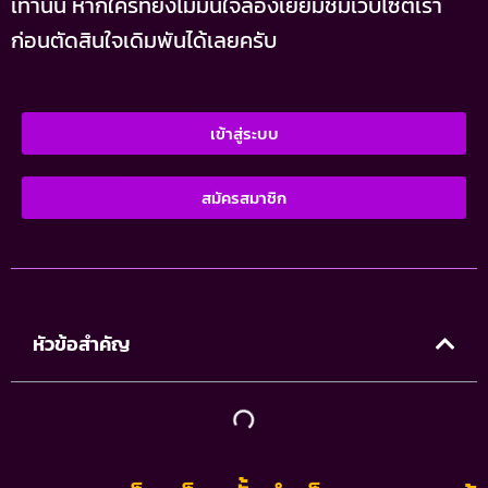
เท่านั้น หากใครที่ยังไม่มั่นใจลองเยี่ยมชมเว็บไซต์เรา
ก่อนตัดสินใจเดิมพันได้เลยครับ
เข้าสู่ระบบ
สมัครสมาชิก
หัวข้อสำคัญ