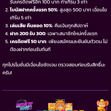
รับเครดิตฟรีอีก 100 บาท ทำเทิร์น 3 เท่า
โบนัสฝากครั้งแรก 50%
: สูงสุด 500 บาท เงื่อนไข
เทิร์น 5 เท่า
เล่นเสีย คืนยอด 10%
: คืนเงินทุกสัปดาห์
ฝาก 200 รับ 300
: เฉพาะสมาชิกใหม่ครั้งแรก
เครดิตฟรี 50 บาท
: เพียงสมัครและยืนยันตัวตน ไม่
ต้องฝากก่อนรับทันที
ทุกโปรโมชั่นมีเงื่อนไขชัดเจน ตรวจสอบก่อนรับสิทธิ์นะ
ครับ!