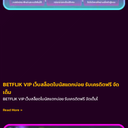
BETFLIK VIP เว็บสล็อตโบนัสแตกบ่อย รับเครดิตฟรี จัด
เต็ม
BETFLIK VIP เว็บสล็อตโบนัสแตกบ่อย รับเครดิตฟรี จัดเต็มไ
Read More »