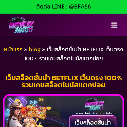
ติดต่อ LINE : @BFA56
หน้าแรก
»
blog
»
เว็บสล็อตชั้นนำ BETFLIX เว็บตรง
100% รวมเกมสล็อตโบนัสแตกบ่อย
เว็บสล็อตชั้นนำ BETFLIX เว็บตรง 100%
รวมเกมสล็อตโบนัสแตกบ่อย