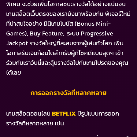
พิเศษ จะช่วยเพิ่มโอกาสชนะรางวัลได้อย่างแน่นอน
เกมสล็อตเว็บตรงของเรายังมาพร้อมกับ ฟีเจอร์ใหม่
ที่น่าสนใจอย่าง มินิเกมโบนัส (Bonus Mini-
Games), Buy Feature, ระบบ Progressive
Jackpot รางวัลใหญ่ที่สะสมจากผู้เล่นทั่วโลก เพิ่ม
โอกาสรับเงินก้อนโตสำหรับผู้ที่โชคดีแบบสุดๆ เข้า
ร่วมกับเราวันนี้และลุ้นรางวัลไปกับเกมโปรดของคุณ
ได้เลย
การออกรางวัลที่หลากหลาย
เกมสล็อตออนไลน์
BETFLIX
มีรูปแบบการออก
รางวัลที่หลากหลาย เช่น