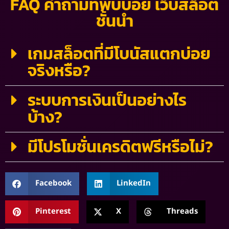
FAQ คำถามที่พบบ่อย เว็บสล็อต
ชั้นนำ
เกมสล็อตที่มีโบนัสแตกบ่อย
จริงหรือ?
ระบบการเงินเป็นอย่างไร
บ้าง?
มีโปรโมชั่นเครดิตฟรีหรือไม่?
Facebook
LinkedIn
Pinterest
X
Threads