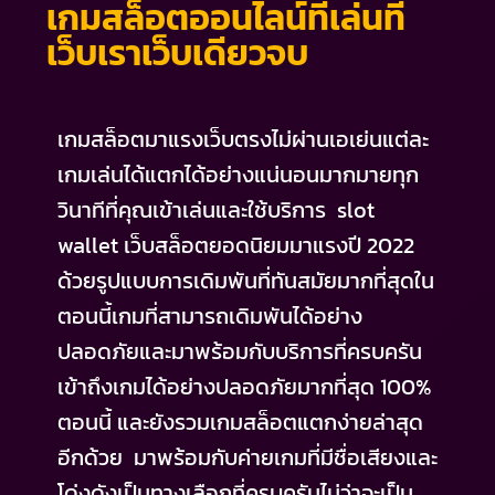
เกมสล็อตออนไลน์ที่เล่นที่
เว็บเราเว็บเดียวจบ
เกมสล็อตมาแรงเว็บตรงไม่ผ่านเอเย่นแต่ละ
เกมเล่นได้แตกได้อย่างแน่นอนมากมายทุก
วินาทีที่คุณเข้าเล่นและใช้บริการ slot
wallet เว็บสล็อตยอดนิยมมาแรงปี 2022
ด้วยรูปแบบการเดิมพันที่ทันสมัยมากที่สุดใน
ตอนนี้เกมที่สามารถเดิมพันได้อย่าง
ปลอดภัยและมาพร้อมกับบริการที่ครบครัน
เข้าถึงเกมได้อย่างปลอดภัยมากที่สุด 100%
ตอนนี้ และยังรวมเกมสล็อตแตกง่ายล่าสุด
อีกด้วย มาพร้อมกับค่ายเกมที่มีชื่อเสียงและ
โด่งดังเป็นทางเลือกที่ครบครันไม่ว่าจะเป็น