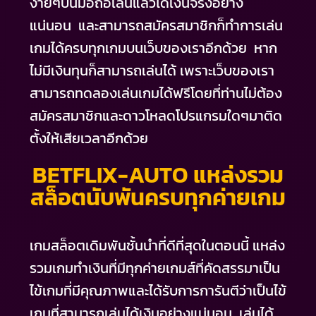
ง่ายๆบนมือถือเล่นแล้วได้เงินจริงอย่าง
แน่นอน และสามารถสมัครสมาชิกก็ทำการเล่น
เกมได้ครบทุกเกมบนเว็บของเราอีกด้วย หาก
ไม่มีเงินทุนก็สามารถเล่นได้ เพราะเว็บของเรา
สามารถทดลองเล่นเกมได้ฟรีโดยที่ท่านไม่ต้อง
สมัครสมาชิกและดาวโหลดโปรแกรมใดๆมาติด
ตั้งให้เสียเวลาอีกด้วย
BETFLIX-AUTO แหล่งรวม
สล็อตนับพันครบทุกค่ายเกม
เกมสล็อตเดิมพันชั้นนำที่ดีที่สุดในตอนนี้ แหล่ง
รวมเกมทำเงินที่มีทุกค่ายเกมส์ที่คัดสรรมาเป็น
ไข้เกมที่มีคุณภาพและได้รับการการันตีว่าเป็นไข้
เกมที่สามารถเล่นได้เงินอย่างแน่นอน เล่นได้