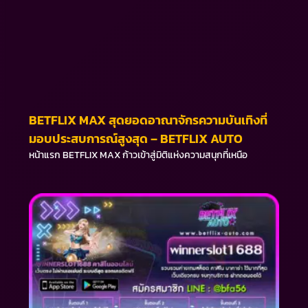
BETFLIX MAX สุดยอดอาณาจักรความบันเทิงที่
มอบประสบการณ์สูงสุด – BETFLIX AUTO
หน้าแรก BETFLIX MAX ก้าวเข้าสู่มิติแห่งความสนุกที่เหนือ