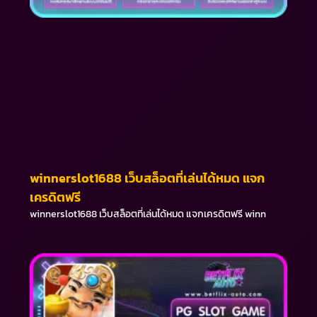
winnerslot1688 เว็บสล็อตที่เล่นได้หมด แจก
เครดิตฟรี
winnerslot1688 เว็บสล็อตที่เล่นได้หมด แจกเครดิตฟรี winn