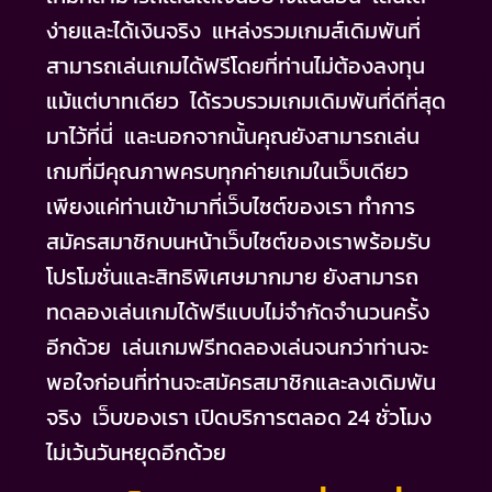
ง่ายและได้เงินจริง แหล่งรวมเกมส์เดิมพันที่
สามารถเล่นเกมได้ฟรีโดยที่ท่านไม่ต้องลงทุน
แม้แต่บาทเดียว ได้รวบรวมเกมเดิมพันที่ดีที่สุด
มาไว้ที่นี่ และนอกจากนั้นคุณยังสามารถเล่น
เกมที่มีคุณภาพครบทุกค่ายเกมในเว็บเดียว
เพียงแค่ท่านเข้ามาที่เว็บไซต์ของเรา ทำการ
สมัครสมาชิกบนหน้าเว็บไซต์ของเราพร้อมรับ
โปรโมชั่นและสิทธิพิเศษมากมาย ยังสามารถ
ทดลองเล่นเกมได้ฟรีแบบไม่จำกัดจำนวนครั้ง
อีกด้วย เล่นเกมฟรีทดลองเล่นจนกว่าท่านจะ
พอใจก่อนที่ท่านจะสมัครสมาชิกและลงเดิมพัน
จริง เว็บของเรา เปิดบริการตลอด 24 ชั่วโมง
ไม่เว้นวันหยุดอีกด้วย