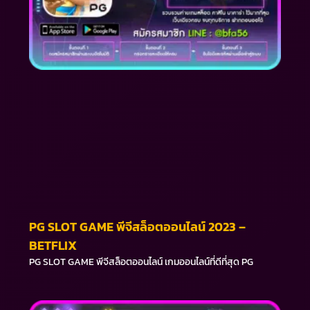
PG SLOT GAME พีจีสล็อตออนไลน์ 2023 –
BETFLIX
PG SLOT GAME พีจีสล็อตออนไลน์ เกมออนไลน์ที่ดีที่สุด PG