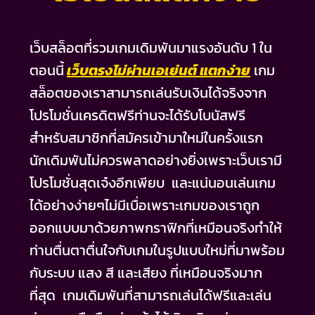
เว็บสล็อตที่รวมเกมเดิมพันมาแรงอันดับ 1 ใน
ตอนนี้
เว็บตรงไม่ผ่านเอเย่นต์ แตกง่าย
เกม
สล็อตของเราสามารถเล่นรับเงินได้จริงจาก
โปรโมชั่นเครดิตฟรีท่านจะได้รับโบนัสฟรี
สำหรับสมาชิกที่สมัครเข้ามาใหม่ในครั้งแรก
นักเดิมพันไม่ควรพลาดอย่างยิ่งเพราะเว็บเรามี
โปรโมชั่นสุดเจ๋งอีกเพียบ และแน่นอนเล่นเกม
ได้อย่างง่ายๆไม่มีเบื่อเพราะเกมของเราถูก
ออกแบบมาด้วยภาพกราฟิกที่เหมือนจริงทำให้
ท่านตื่นตาตื่นใจกับเกมในรูปแบบใหม่ที่มาพร้อม
กับระบบ แสง สี และเสียง ที่เหมือนจริงมาก
ที่สุด เกมเดิมพันที่สามารถเล่นได้ฟรีและเล่น