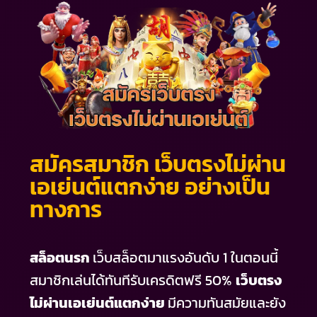
สมัครสมาชิก เว็บตรงไม่ผ่าน
เอเย่นต์แตกง่าย อย่างเป็น
ทางการ
สล็อตนรก
เว็บสล็อตมาแรงอันดับ 1 ในตอนนี้
สมาชิกเล่นได้ทันทีรับเครดิตฟรี 50%
เว็บตรง
ไม่ผ่านเอเย่นต์แตกง่าย
มีความทันสมัยและยัง