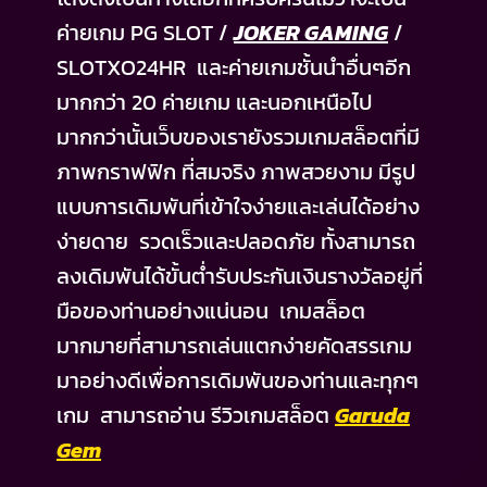
ค่ายเกม PG SLOT /
JOKER GAMING
/
SLOTXO24HR และค่ายเกมชั้นนำอื่นๆอีก
มากกว่า 20 ค่ายเกม และนอกเหนือไป
มากกว่านั้นเว็บของเรายังรวมเกมสล็อตที่มี
ภาพกราฟฟิก ที่สมจริง ภาพสวยงาม มีรูป
แบบการเดิมพันที่เข้าใจง่ายและเล่นได้อย่าง
ง่ายดาย รวดเร็วและปลอดภัย ทั้งสามารถ
ลงเดิมพันได้ขั้นต่ำรับประกันเงินรางวัลอยู่ที่
มือของท่านอย่างแน่นอน เกมสล็อต
มากมายที่สามารถเล่นแตกง่ายคัดสรรเกม
มาอย่างดีเพื่อการเดิมพันของท่านและทุกๆ
เกม สามารถอ่าน
รีวิวเกมสล็อต
Garuda
Gem