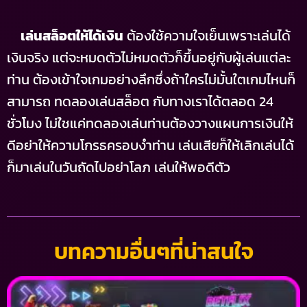
เล่นสล็อตให้ได้เงิน
ต้องใช้ความใจเย็นเพราะเล่นได้
เงินจริง แต่จะหมดตัวไม่หมดตัวก็ขึ้นอยู่กับผู้เล่นแต่ละ
ท่าน ต้องเข้าใจเกมอย่างลึกซึ่งถ้าใครไม่มั้นใตเกมไหนก็
สามารถ ทดลองเล่นสล็อต กับทางเราได้ตลอด 24
ชั่วโมง ไม่ใ่ชแค่ทดลองเล่นท่านต้องวางแผนการเงินให้
ดีอย่าให้ความโกรธครอบงำท่าน เล่นเสียก็ให้เลิกเล่นได้
ก็มาเล่นในวันถัดไปอย่าโลภ เล่นให้พอดีตัว
บทความอื่นๆที่น่าสนใจ