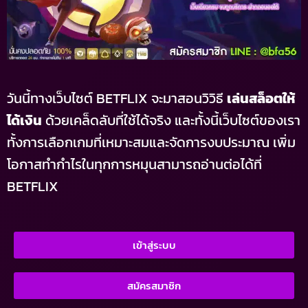
วันนี้ทางเว็บไซต์ BETFLIX จะมาสอนวิวิธี
เล่นสล็อตให้
ได้เงิน
ด้วยเคล็ดลับที่ใช้ได้จริง และทั้งนี้เว็บไซต์ของเรา
ทั้งการเลือกเกมที่เหมาะสมและจัดการงบประมาณ เพิ่ม
โอกาสทำกำไรในทุกการหมุนสามารถอ่านต่อได้ที่
BETFLIX
เข้าสู่ระบบ
สมัครสมาชิก