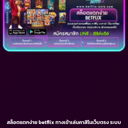
สล็อตแตกง่าย betflix ทางเข้าเล่นคาสิโนเว็บตรง ระบบ