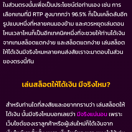
ในส่วนตรงนั้นเพื่อเป็นประโยชน์ต่อท่านเอง เช่น การ
เลือกเกมที่มี RTP สูงมากกว่า 96.5% ก็เป็นเคล็ดลับอีก
รูปแบบหนึ่งที่หลายคนมองข้าม และควรหยุดเล่นตอน
ไหนเวลาไหนก็เป็นอีกเทคนิคหนึ่งที่จะชวยให้ท่านได้เงิน
จากเกมสล็อตแตกง่าย และสล็อตแตกง่าย เล่นสล็อต
ให้ได้เงินมีจริงไหมหลายคนส่งสัยเราจะมาตอบในส่วน
ของตรงนี้กัน
เล่นสล็อตให้ได้เงิน มีจริงไหม?
สำหรับท่านใดที่สงสัยและอยากทราบว่า เล่นสล็อตให้
ได้เงิน นั้นมีจริงไหมบอกเลยว่า
มีจริงแน่นอน
เพราะ
เว็บไซต์ของเราลูกค้าหรือผู้เล่นใหม่ก็ได้เงินจาก