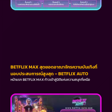
BETFLIX MAX สุดยอดอาณาจักรความบันเทิงที่
มอบประสบการณ์สูงสุด – BETFLIX AUTO
หน้าแรก BETFLIX MAX ก้าวเข้าสู่มิติแห่งความสนุกที่เหนือ