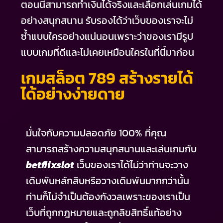
ตอนนี้สามารถทำเงินได้จริงและเลือกเล่นเกมได้
อย่างสนุกสนาน รับรองได้ว่าเว็บของเราจะไม่
ซ้ำแบบใครอย่างแน่นอนเพราะว่าของเรามีรูป
แบบเกมที่ดีและไม่เคยเหมือนใครในที่นี้มาก่อน
เกมสล็อต 789 สร้างรายได้
ได้อย่างง่ายดาย
มั่นใจกับความปลอดภัย 100% ที่คุณ
สามารถสร้างความสนุกสนานและเล่นเกมกับ
betflixslot
เว็บของเราได้ไม่ว่าท่านจะวาง
เดิมพันหลักสิบหรือวางเดิมพันมากกว่านั้น
ท่านก็ไม่จำเป็นต้องกังวลเพราะของเราเป็น
เว็บที่ถูกกฎหมายและถูกลิขสิทธิ์แท้อย่าง