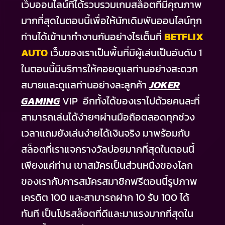
เว็บออนไลน์ที่ได้รวบรวมเกมสล็อตที่มีคุณภาพ
มากที่สุดในตอนนี้เพื่อให้นักเดิมพันออนไลน์ทุก
ท่านได้เข้ามาทำงานกันอย่างไรเต็มที่
BETFLIX
AUTO
เว็บของเราเป็นพื้นที่มีผู้เล่นเป็นอันดับ 1
ในตอนนี้มีบริการให้คอยดูแลท่านอย่างสะดวก
สบายและดูแลท่านอย่างละลูกค้า
JOKER
GAMING
VIP อีกทั้งได้ของเราไปด้วยคนละที่
สามารถเล่นได้ง่ายๆผ่านมือถือตลอดทุกช่วง
เวลาแถมยังเล่นง่ายได้เงินจริง มาพร้อมกับ
สล็อตที่เราแจกรางวัลบ่อยมากที่สุดในตอนนี้
เพียงแค่ท่าน เขาสมัครเป็นส่วนหนึ่งของโลก
ของเรากับการสมัครสมาชิกฟรีตอนนี้รูปภาพ
เครดิต 100 และสามารถฝาก 10 รับ 100 ได้
ทันที เป็นโปรสล็อตที่ดีและมาแรงมากที่สุดใน