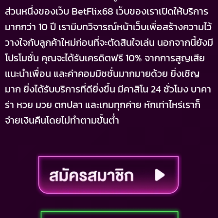
ส่วนหนึ่งของเว็บ BetFlix68 เว็บของเราเปิดให้บริการ
มากกว่า 10 ปี เรามีบทวิจารณ์หน้าเว็บเพื่อสร้างความไว้
วางใจกับลูกค้าใหม่ก่อนที่จะตัดสินใจเล่น นอกจากนี้ยังมี
โปรโมชั่น คุณจะได้รับเครดิตฟรี 10% จากการสูญเสีย
แนะนำเพื่อน และค่าคอมมิชชั่นมากมายด้วย ยิ่งเชิญ
มาก ยิ่งได้รับบริการที่ดียิ่งขึ้น มีคาสิโน 24 ชั่วโมง บาคา
ร่า หวย มวย ตกปลา และเกมทุกค่าย หักเท่าไหร่เราก็
จ่ายเงินคืนโดยไม่ทำตามขั้นต่ำ