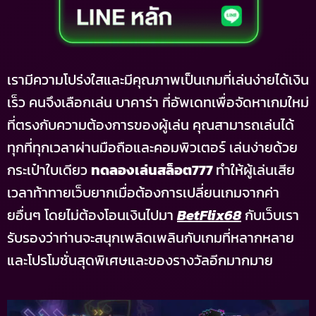
เรามีความโปร่งใสและมีคุณภาพเป็นเกมที่เล่นง่ายได้เงิน
เร็ว คนจึงเลือกเล่น บาคาร่า ที่อัพเดทเพื่อจัดหาเกมใหม่
ที่ตรงกับความต้องการของผู้เล่น คุณสามารถเล่นได้
ทุกที่ทุกเวลาผ่านมือถือและคอมพิวเตอร์ เล่นง่ายด้วย
กระเป๋าใบเดียว
ทดลองเล่นสล็อต777
ทำให้ผู้เล่นเสีย
เวลาท้าทายเว็บยากเมื่อต้องการเปลี่ยนเกมจากค่า
ยอื่นๆ โดยไม่ต้องโอนเงินไปมา
BetFlix68
กับเว็บเรา
รับรองว่าท่านจะสนุกเพลิดเพลินกับเกมที่หลากหลาย
และโปรโมชั่นสุดพิเศษและของรางวัลอีกมากมาย