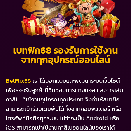
เบทฟิก68 รองรับการใช้งาน
จากทุกอุปกรณ์ออนไลน์
BetFlix68
เราได้ออกแบบและพัฒนาระบบเว็บไซต์
เพื่อรองรับลูกค้าที่ชื่นชอบการแทงบอล และการเล่น
คาสิโน ที่ใช้งานอุปกรณ์ทุกประเภท จึงทำให้สมาชิก
สามารถเข้าร่วมเดิมพันได้ทั้งจากคอมพิวเตอร์ หรือ
โทรศัพท์มือถือทุกระบบ ไม่ว่าจะเป็น Android หรือ
iOS สามารถเข้าใช้งานคาสิโนออนไลน์ของเราได้