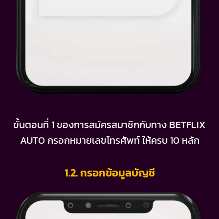
ขั้นตอนที่ 1 ของการสมัครสมาชิกกับทาง BETFLIX
AUTO กรอกหมายเลขโทรศัพท์ ให้ครบ 10 หลัก
1.2. กรอกข้อมูลบัญชี