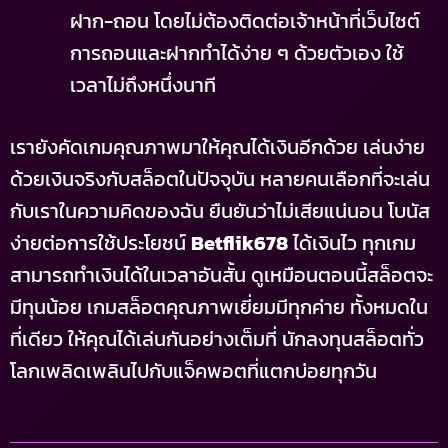
ฝาก-ถอน โดยไม่ต้องติดต่อเจ้าหน้าที่เว็บไซต์
การถอนและฝากทำได้ง่าย ๆ ด้วยตัวเอง ใช้
เวลาไม่ถึงหนึ่งนาที
เรายังคัดเกมคุณภาพมาให้คุณได้เงินอีกด้วย เล่นง่าย
ด้วยเงินจริงกับสล็อตในปัจจุบัน หลายคนเลือกที่จะเล่น
กับเราในความคิดของฉัน ยืนยันว่าไม่เสียแน่นอน โบนัส
ง่ายต่อการใช้ประโยชน์
Betflik678
ได้เงินไว ทุกเกม
สามารถทำเงินได้ในเวลาอันสั้น ดูเหมือนตอนนี้สล็อตจะ
มีทุนน้อย เกมสล็อตคุณภาพเยี่ยมมีทุกค่าย ทั้งหมดใน
ที่เดียว ให้คุณได้เล่นกันอย่างเต็มที่ นักลงทุนสล็อตทั่ว
โลกเพลิดเพลินไปกับแจ็คพอตที่แตกบ่อยทุกวัน