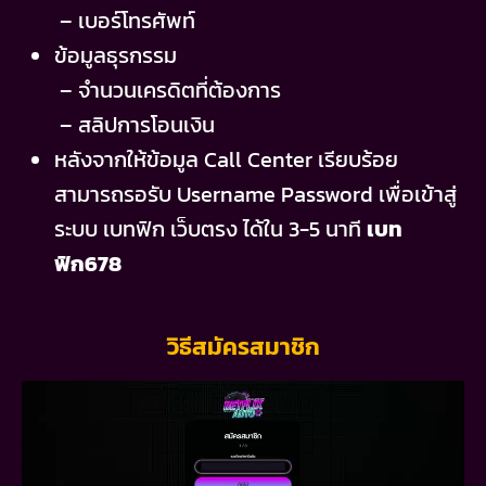
– เบอร์โทรศัพท์
ข้อมูลธุรกรรม
– จำนวนเครดิตที่ต้องการ
– สลิปการโอนเงิน
หลังจากให้ข้อมูล Call Center เรียบร้อย
สามารถรอรับ Username Password เพื่อเข้าสู่
ระบบ เบทฟิก เว็บตรง ได้ใน 3-5 นาที
เบท
ฟิก678
วิธีสมัครสมาชิก