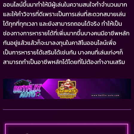
ออนไลน์ขึ้นมาทำให้มีผู้เล่นในความสนใจกำจำนวนมาก
และให้คำ
วิจารที่ดีเพราะเป็นการเล่นที่สะดวกสบายเล่น
ได้ทุกที่ทุกเวลา และยังสามารถถอนได้จริง ทำให้เป็น
ช่องทางการหารายได้ที่เพิ่มมากขึ้นบางคนมีอาชีพหลัก
กันอยู่แล้วแล้วก็จะมาลงทุนในคาสิโนออนไลน์เพื่อ
เป็นการหารายได้เสริมได้เช่นกัน บางคนที่เล่นเก่งๆก็
สามารถทำเป็นอาชีพหลักได้โดยที่ไม่ต้องทำงานเสริม