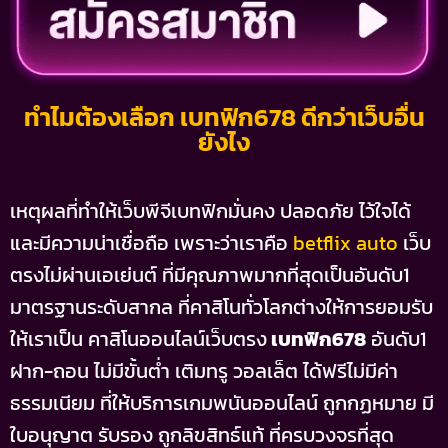
ทำไมต้องเลือก เบทฟิก678 ดีกว่าเว็บอื่น
ยังไง
เหตุผลที่ทำให้เว็บพีจีเบทฟิกมั่นคง ปลอดภัย ไว้ใจได้
และมีความน่าเชื่อถือ เพราะว่าเราคือ
betflix auto
เว็บ
ตรงไม่ผ่านเอเย่นต์ ที่มีคุณภาพมากที่สุดเป็นอันดับ1
มาตรฐานระดับสากล ที่คาสิโนทั่วโลกต่างให้การยอมรับ
ให้เราเป็น คาสิโนออนไลน์เว็บตรง
เบทฟิก678
อันดับ1
ฝาก-ถอน ไม่มีขั้นต่ํา เติมทรู วอลเล็ต ได้ฟรีไม่มีค่า
ธรรมเนียม ที่ให้บริการเกมพนันออนไลน์ ถูกกฏหมาย มี
ใบอนุญาต รับรอง ถูกลิขสิทธ์แท้ ที่ครบวงจรที่สุด