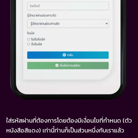
ใส่รหัสผ่านที่ต้องการโดยต้องมีเงื่อนไขที่กำหนด (ตัว
หนังสือสีแดง) เท่านี้ท่านก็เป็นส่วนหนึ่งกับเราแล้ว