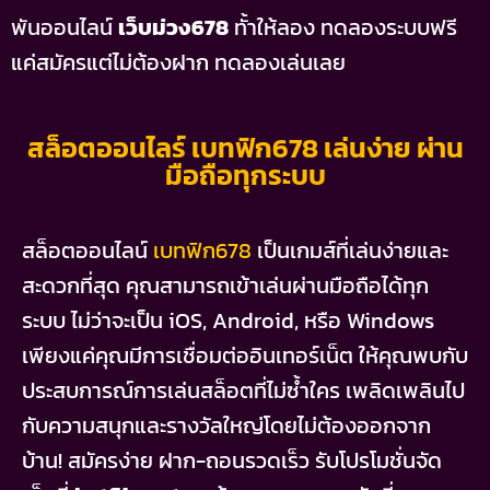
พันออนไลน์
เว็บม่วง678
ทั้าให้ลอง ทดลองระบบฟรี
แค่สมัครแต่ไม่ต้องฝาก ทดลองเล่นเลย
สล็อตออนไลร์ เบทฟิก678 เล่นง่าย ผ่าน
มือถือทุกระบบ
สล็อตออนไลน์
เบทฟิก678
เป็นเกมส์ที่เล่นง่ายและ
สะดวกที่สุด คุณสามารถเข้าเล่นผ่านมือถือได้ทุก
ระบบ ไม่ว่าจะเป็น iOS, Android, หรือ Windows
เพียงแค่คุณมีการเชื่อมต่ออินเทอร์เน็ต ให้คุณพบกับ
ประสบการณ์การเล่นสล็อตที่ไม่ซ้ำใคร เพลิดเพลินไป
กับความสนุกและรางวัลใหญ่โดยไม่ต้องออกจาก
บ้าน! สมัครง่าย ฝาก-ถอนรวดเร็ว รับโปรโมชั่นจัด