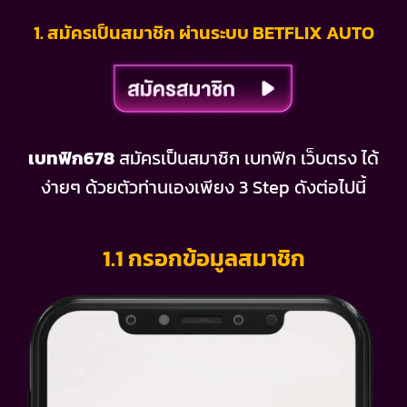
1. สมัครเป็นสมาชิก ผ่านระบบ BETFLIX AUTO
เบทฟิก678
สมัครเป็นสมาชิก เบทฟิก เว็บตรง ได้
ง่ายๆ ด้วยตัวท่านเองเพียง 3 Step ดังต่อไปนี้
1.1 กรอกข้อมูลสมาชิก