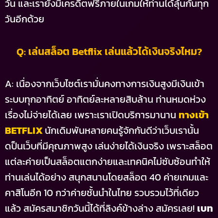
วัน และเรายังมีเครดิตฟรีภายในเกมให้ท่านได้ลุ้นกันทุก
วันอีกด้วย
Q: เล่นสล็อต Betflix เล่นแล้วได้เงินจริงไหม?
A: เนื่องจากเว็บไซต์เรามั่นคงทางการเงินสูงมีเงินเข้า
ระบบทุกอาทิตย์ อาทิตย์ละหลายสิบล้าน ท่านหมดห่วง
เรื่องไม่จ่ายได้เลย เพราะเราเปิดบริการมานาน
ทางเข้า
BETFLIX
นักเดิมพันหลายคนรู้จักกันดีว่าเว็บเรานั้น
ดป็นเว็บที่มีคุณภาพสูง เล่นง่ายได้เงินจริง เพราะสล็อต
แต่ละค่ายเป็นสล็อตแตกง่ายและเทคนิคไม่ซับซ้อนทำให้
ท่านเล่นได้อย่าง สนุกสนานโดยสล็อต 40 ค่ายเกมและ
คาสิโนอีก 10 กว่าค่ายชั้นนำในไทย รวบรวมไว้ที่เดียว
แล้ว สมัครสมาชิกวันนี้ได้ที่ลิงค์ข้างล่าง สมัครเลย!
เบท