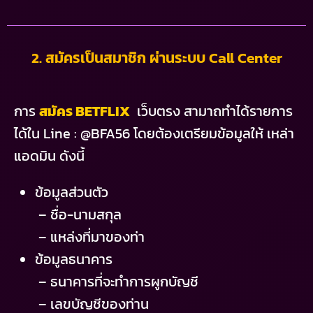
2. สมัครเป็นสมาชิก ผ่านระบบ Call Center
การ
สมัคร BETFLIX
เว็บตรง สามาถทำได้รายการ
ได้ใน Line : @BFA56 โดยต้องเตรียมข้อมูลให้ เหล่า
แอดมิน ดังนี้
ข้อมูลส่วนตัว
– ชื่อ-นามสกุล
– แหล่งที่มาของท่า
ข้อมูลธนาคาร
– ธนาคารที่จะทำการผูกบัญชี
– เลขบัญชีของท่าน