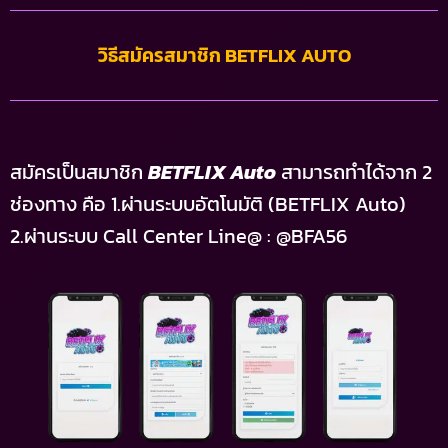
วิธีสมัครสมาชิก BETFLIX AUTO
สมัครเป็นสมาชิก
BETFLIX Auto
สามารถทำได้จาก 2
ช่องทาง คือ 1.ผ่านระบบอัตโนมัติ (BETFLIX Auto)
2.ผ่านระบบ Call Center Line@ : @BFA56