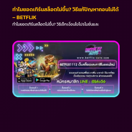
ทำไมยอดเทิร์นสล็อตไม่ขึ้น? วิธีแก้ปัญหาถอนไม่ได้
– BETFLIK
ทำไมยอดเทิร์นสล็อตไม่ขึ้น? วิธีเช็กเงื่อนไขโปรโมชั่นและ