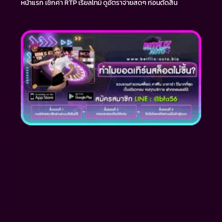
หน้าแรก เช็กค่า RTP เรียลไทม์ ดูอัตราจ่ายสดๆ ก่อนตัดสิน