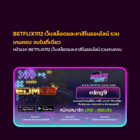
BETFLIX1112 เว็บสล็อตและคาสิโนออนไลน์ รวม
เกมครบ จบในที่เดียว
หน้าแรก BETFLIX1112 เว็บสล็อตและคาสิโนออนไลน์ รวมเกมครบ