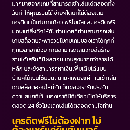
มากมายจากเกมที่สามารถเข้าเล่นได้ตลอดทั้ง
วันทำให้คุณรวยได้ง่ายๆโดยที่ไม่ต้องเติม
เครดิตแม้แต่บาทเดียว ฟรีโบนัสและเครดิตฟรี
มอบแต่สิ่งดีๆให้กับท่านโดยที่ท่านสามารถเล่น
เกมสล็อตและพารวยไปกับเกมของเราได้ทุกที่
ทุกเวลาอีกด้วย ท่านสามารถเล่นเกมส์สร้าง
รายได้เสริมที่มีผลตอบแทนสูงมากกว่ารายได้
หลัก และยังสามารถหาเงินเพิ่มเติมได้แบบ
ง่ายๆได้เงินใช้แบบสบายๆเพียงแค่ท่านเข้าเล่น
เกมสล็อตออนไลน์กับเว็บของเรารับประกัน
ความสนุกที่เว็บของเราที่นี่ที่เดียวเปิดให้บริการ
ตลอด 24 ชั่วโมงเลิกเล่นได้ตลอดตามใจท่าน
เครดิตฟรีไม่ต้องฝาก ไม่