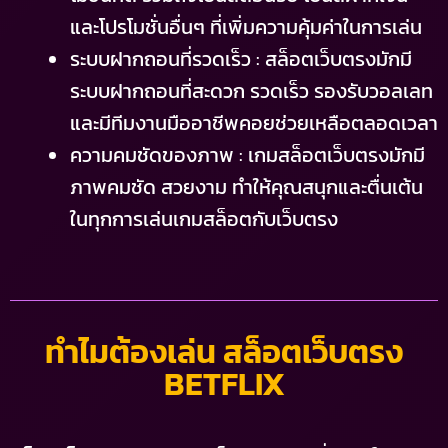
และโปรโมชั่นอื่นๆ ที่เพิ่มความคุ้มค่าในการเล่น
ระบบฝากถอนที่รวดเร็ว : สล็อตเว็บตรงมักมี
ระบบฝากถอนที่สะดวก รวดเร็ว รองรับวอลเลท
และมีทีมงานมืออาชีพคอยช่วยเหลือตลอดเวลา
ความคมชัดของภาพ : เกมสล็อตเว็บตรงมักมี
ภาพคมชัด สวยงาม ทำให้คุณสนุกและตื่นเต้น
ในทุกการเล่นเกมสล็อตกับเว็บตรง
ทำไมต้องเล่น สล็อตเว็บตรง
BETFLIX